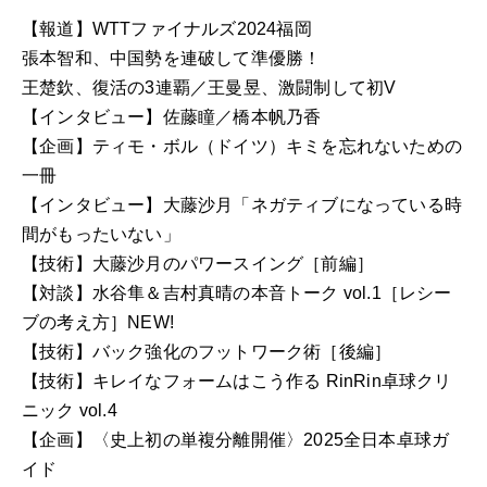
月
【報道】WTTファイナルズ2024福岡
号
張本智和、中国勢を連破して準優勝！
個
王楚欽、復活の3連覇／王曼昱、激闘制して初V
【インタビュー】佐藤瞳／橋本帆乃香
【企画】ティモ・ボル（ドイツ）キミを忘れないための
一冊
【インタビュー】大藤沙月「ネガティブになっている時
間がもったいない」
【技術】大藤沙月のパワースイング［前編］
【対談】水谷隼＆吉村真晴の本音トーク vol.1［レシー
ブの考え方］NEW!
【技術】バック強化のフットワーク術［後編］
【技術】キレイなフォームはこう作る RinRin卓球クリ
ニック vol.4
【企画】〈史上初の単複分離開催〉2025全日本卓球ガ
イド