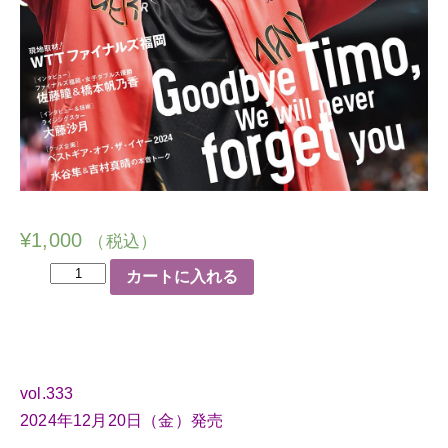
¥
1,000
（税込）
卓
カートに入れる
球
王
国
2025
vol.333
年
2024年12月20日（金）発売
2