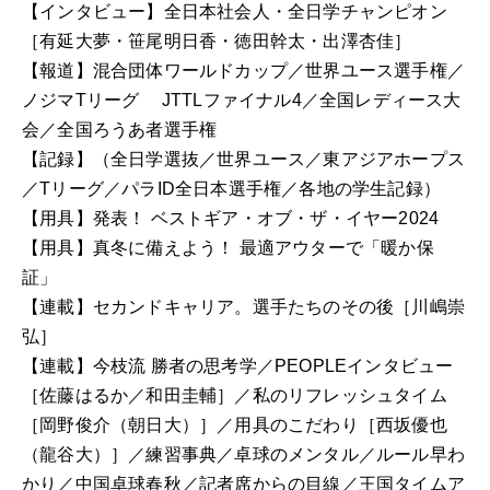
【インタビュー】全日本社会人・全日学チャンピオン
［有延大夢・笹尾明日香・徳田幹太・出澤杏佳］
【報道】混合団体ワールドカップ／世界ユース選手権／
ノジマTリーグ JTTLファイナル4／全国レディース大
会／全国ろうあ者選手権
【記録】（全日学選抜／世界ユース／東アジアホープス
／Tリーグ／パラID全日本選手権／各地の学生記録）
【用具】発表！ ベストギア・オブ・ザ・イヤー2024
【用具】真冬に備えよう！ 最適アウターで「暖か保
証」
【連載】セカンドキャリア。選手たちのその後［川嶋崇
弘］
【連載】今枝流 勝者の思考学／PEOPLEインタビュー
［佐藤はるか／和田圭輔］／私のリフレッシュタイム
［岡野俊介（朝日大）］／用具のこだわり［西坂優也
（龍谷大）］／練習事典／卓球のメンタル／ルール早わ
かり／中国卓球春秋／記者席からの目線／王国タイムア