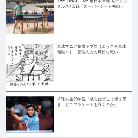
THE FINAL 2026 全日本卓球 女子シン
グルス4回戦「スーパーシード初戦」
卓球マニア養成ギブス［ようこそ卓球
地獄へ］ 管理人との熾烈な戦い
卓球人生20年説「彼らはどこで燃え尽
き、どこでラケットを置くのか」