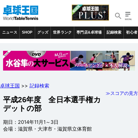
ニュース
SHOP
グッズ
世界ランク
専門店&卓球場
記録検索
初心者
卓球王国
>>
記録検索
≫スコアの見方
平成26年度 全日本選手権カ
デットの部
期日：2014年11月1～3日
会場：滋賀県・大津市・滋賀県立体育館