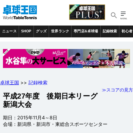
ニュース
SHOP
グッズ
世界ランク
専門店&卓球場
記録検索
初心者
卓球王国
>>
記録検索
≫スコアの見方
平成27年度 後期日本リーグ
新潟大会
期日：2015年11月4～8日
会場：新潟県・新潟市・東総合スポーツセンター