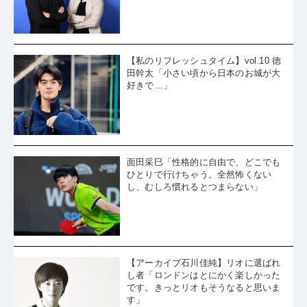
【私のリフレッシュタイム】vol.10 徳
田幹太「小さい頃から日本のお城が大
好きで…」
面田采巳「性格的に自由で、どこでも
ひとりで行けちゃう。全然怖くない
し、むしろ慣れるとつまらない」
【アーカイブ石川佳純】リオに選ばれ
し者「ロンドンはとにかく楽しかった
です。きっとリオもそうなると思いま
す」