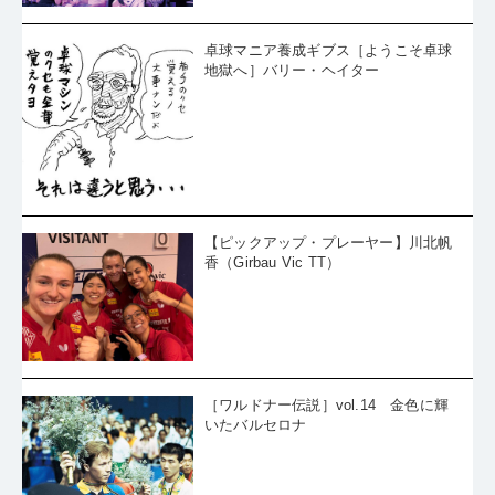
卓球マニア養成ギブス［ようこそ卓球
地獄へ］バリー・ヘイター
【ピックアップ・プレーヤー】川北帆
香（Girbau Vic TT）
［ワルドナー伝説］vol.14 金色に輝
いたバルセロナ