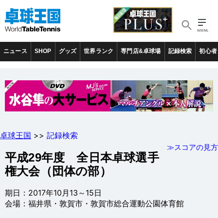
ニュース
SHOP
グッズ
世界ランク
専門店&卓球場
記録検索
初心者
卓球王国
>>
記録検索
≫スコアの見方
平成29年度 全日本卓球選手
権大会（団体の部）
期日：2017年10月13～15日