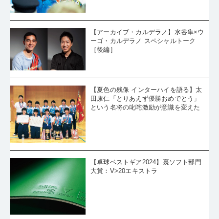
【アーカイブ・カルデラノ】水谷隼×ウ
ーゴ・カルデラノ スペシャルトーク
［後編］
【夏色の残像 インターハイを語る】太
田康仁「とりあえず優勝おめでとう」
という名将の叱咤激励が意識を変えた
【卓球ベストギア2024】裏ソフト部門
大賞：V>20エキストラ