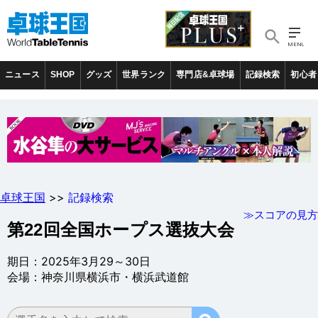
ニュース
SHOP
グッズ
世界ランク
専門店&卓球場
記録検索
初心者
卓球王国
>>
記録検索
≫スコアの見方
第22回全国ホープス選抜大会
期日：2025年3月29～30日
会場：神奈川県横浜市・横浜武道館