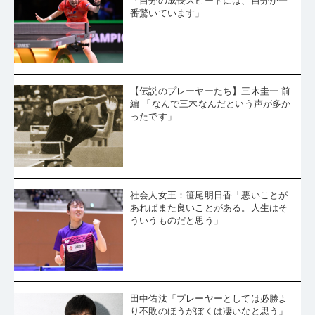
「自分の成長スピードには、自分が一
番驚いています」
【伝説のプレーヤーたち】三木圭一 前
編 「なんで三木なんだという声が多か
ったです」
社会人女王：笹尾明日香「悪いことが
あればまた良いことがある。人生はそ
ういうものだと思う」
田中佑汰「プレーヤーとしては必勝よ
り不敗のほうがぼくは凄いなと思う」