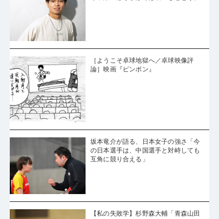
［ようこそ卓球地獄へ／卓球映像評
論］映画『ピンポン』
坂本竜介が語る、日本女子の強さ「今
の日本選手は、中国選手と対峙しても
互角に競り合える」
【私の失敗学】杉野森大輔「青森山田