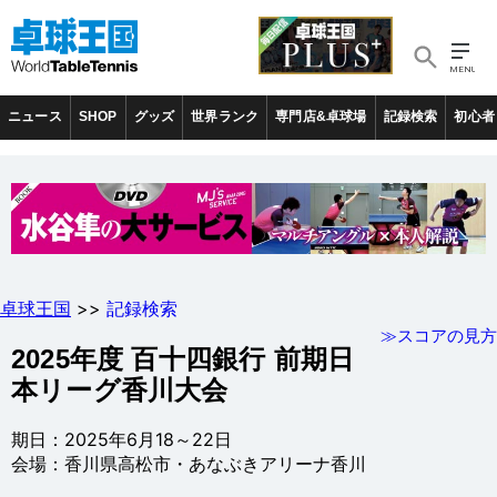
ニュース
SHOP
グッズ
世界ランク
専門店&卓球場
記録検索
初心者
卓球王国
>>
記録検索
≫スコアの見方
2025年度 百十四銀行 前期日
本リーグ香川大会
期日：2025年6月18～22日
会場：香川県高松市・あなぶきアリーナ香川