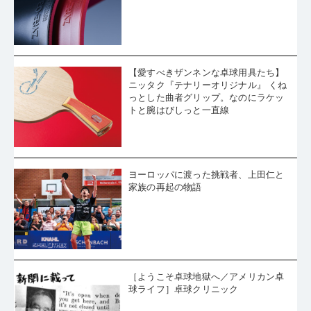
【愛すべきザンネンな卓球用具たち】
ニッタク『テナリーオリジナル』 くね
っとした曲者グリップ。なのにラケッ
トと腕はびしっと一直線
ヨーロッパに渡った挑戦者、上田仁と
家族の再起の物語
［ようこそ卓球地獄へ／アメリカン卓
球ライフ］卓球クリニック