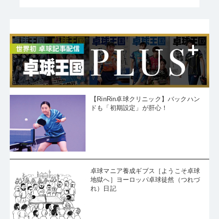
【RinRin卓球クリニック】バックハン
ドも「初期設定」が肝心！
卓球マニア養成ギブス［ようこそ卓球
地獄へ］ヨーロッパ卓球徒然（つれづ
れ）日記