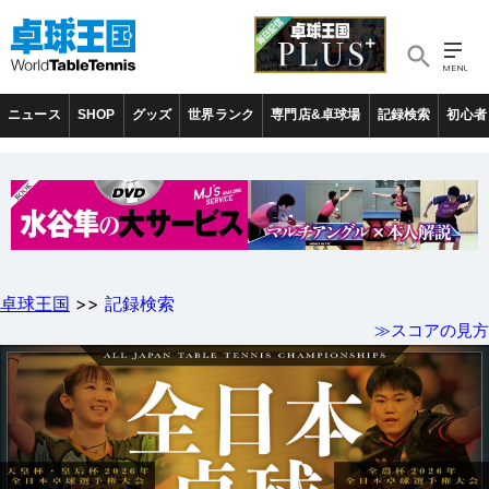
ニュース
SHOP
グッズ
世界ランク
専門店&卓球場
記録検索
初心者
卓球王国
>>
記録検索
≫スコアの見方