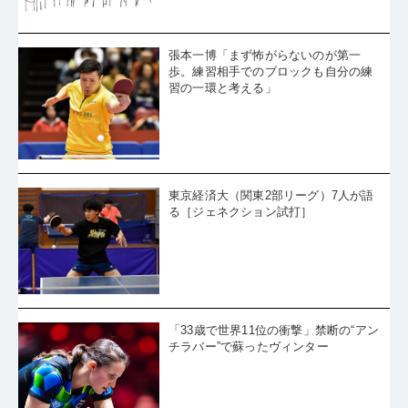
張本一博「まず怖がらないのが第一
歩。練習相手でのブロックも自分の練
習の一環と考える」
東京経済大（関東2部リーグ）7人が語
る［ジェネクション試打］
「33歳で世界11位の衝撃」禁断の“アン
チラバー”で蘇ったヴィンター