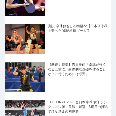
真説 卓球おもしろ物語22【日本卓球界
を襲った“卓球根暗ブーム”】
【基礎力特集】𠮷田雅己「卓球が強く
なる以前に、身体的な基礎を作ること
が上に行くためには必要」
THE FINAL 2026 全日本卓球 女子シン
グルス決勝「美和、戴冠。3度目の挑戦
でひな越えの初優勝」