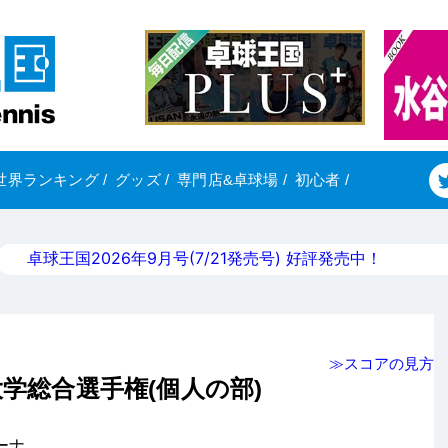
世界ランキング
/
グッズ
/
専門店&卓球場
/
初心者
/
卓球王国2026年9月号(7/21発売号) 好評発売中！
≫スコアの見方
大学総合選手権(個人の部)
ーナ