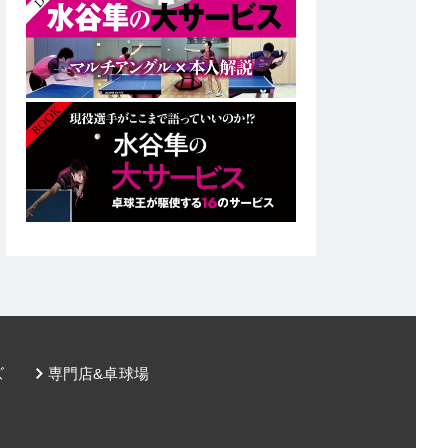
ズ
専門店&卓球場