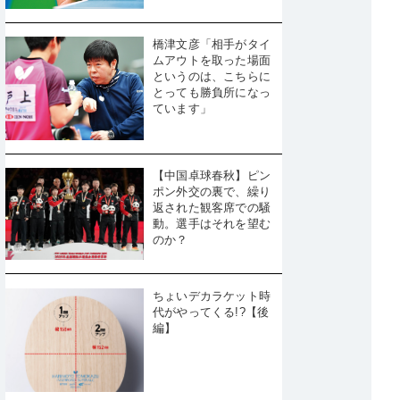
橋津文彦「相手がタイ
ムアウトを取った場面
というのは、こちらに
とっても勝負所になっ
ています」
【中国卓球春秋】ピン
ポン外交の裏で、繰り
返された観客席での騒
動。選手はそれを望む
のか？
ちょいデカラケット時
代がやってくる!?【後
編】