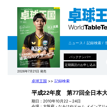
ニュース
/
記録検索
/
バックナンバー
定期購読のお申し込み
2026年7月21日 発売
卓球王国
>>
記録検索
平成22年度 第77回全日本
期日：2010年10月22～24日
会場：大阪府・なみはやドーム メインアリ