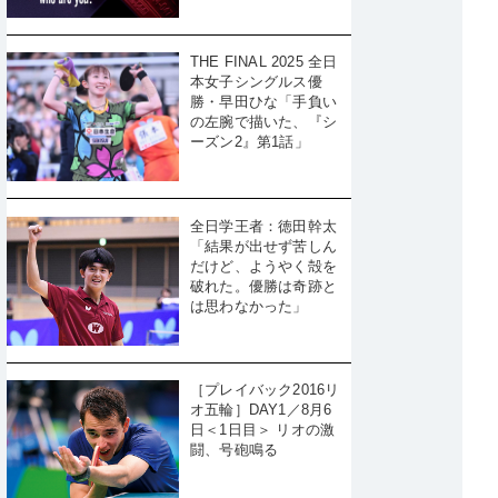
THE FINAL 2025 全日
本女子シングルス優
勝・早田ひな「手負い
の左腕で描いた、『シ
ーズン2』第1話」
全日学王者：徳田幹太
「結果が出せず苦しん
だけど、ようやく殻を
破れた。優勝は奇跡と
は思わなかった」
［プレイバック2016リ
オ五輪］DAY1／8月6
日＜1日目＞ リオの激
闘、号砲鳴る