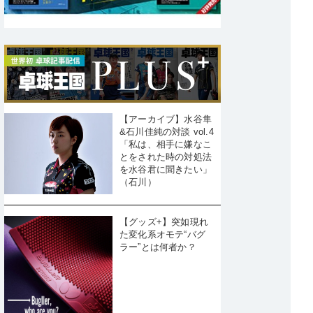
【アーカイブ】水谷隼
&石川佳純の対談 vol.4
「私は、相手に嫌なこ
とをされた時の対処法
を水谷君に聞きたい」
（石川）
【グッズ+】突如現れ
た変化系オモテ“バグ
ラー”とは何者か？