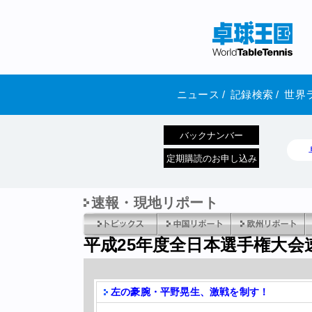
ニュース
/
記録検索
/
世界
バックナンバー
定期購読のお申し込み
速報・現地リポート
平成25年度全日本選手権大会
左の豪腕・平野晃生、激戦を制す！