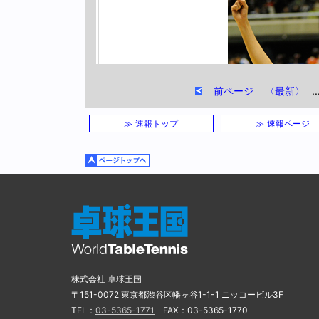
前ページ
〈最新〉
..
≫ 速報トップ
≫ 速報ページ
株式会社 卓球王国
勝利後、両腕を高く上
〒151-0072 東京都渋谷区幡ヶ谷1-1-1 ニッコービル3F
TEL：
03-5365-1771
FAX：03-5365-1770