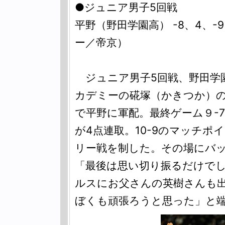
●ジュニア男子5回戦
平野（野田学園高） -8、4、-
ー／帝京）
ジュニア男子5回戦、野田学
カデミーの硴塚（かきつか）
で平野に軍配。最終ゲーム９-
が4点連取。10-9のマッチ
リー戦を制した。その場にバ
「最後は思い切り振るだけで
ルスにお父さんの英樹さんも
ぼくも頑張ろうと思った」と