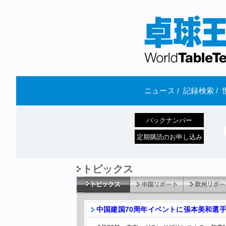
ニュース
/
記録検索
/
バックナンバー
定期購読のお申し込み
トピックス
中国建国70周年イベントに張本美和選