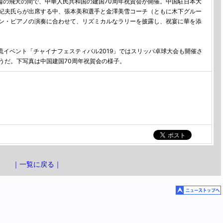
輪の飛天の間で、中華人民共和国の建国70周年祝賀会が開催。中国駐日本大
紀夫氏らが出席する中、張本美和選手と金澤美雪コーチ（ともに木下グルー
ン・ピアノの演奏に合わせて、リズミカルなラリーを披露し、祝宴に華を添
流イベント「チャイナフェスティバル2019」ではスリッパ卓球大会も開催さ
うだ。下写真は中国建国70周年祝賀会の様子。
｜一覧に戻る｜