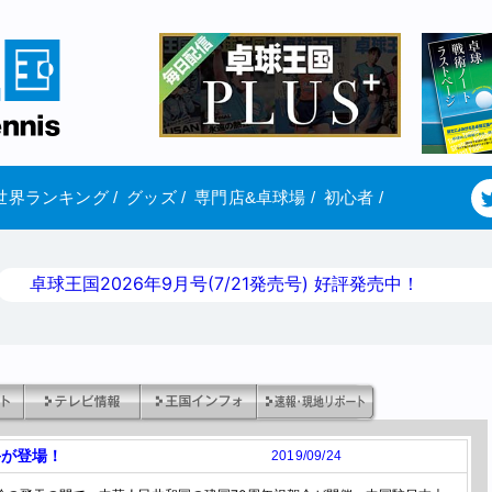
世界ランキング
/
グッズ
/
専門店&卓球場
/
初心者
/
卓球王国2026年9月号(7/21発売号) 好評発売中！
手が登場！
2019/09/24