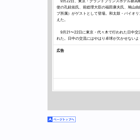
9月22日、東京・グランドプリンスホテル新高
使の孔鉉佑氏、前総理大臣の福田康夫氏、鳩山由
プ所属）がゲストとして登場。和太鼓・バイオリ
えた。
9月21〜22日に東京・代々木で行われた日中交
れた。日中の交流にはやはり卓球が欠かせないよ
広告