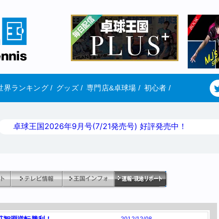
世界ランキング
/
グッズ
/
専門店&卓球場
/
初心者
/
卓球王国2026年9月号(7/21発売号) 好評発売中！