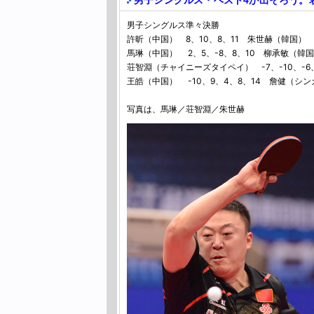
男子シングルス・ベスト4が出そろう。
男子シングルス準々決勝
許昕（中国） 8、10、8、11 朱世赫（韓国）
馬琳（中国） 2、5、-8、8、10 柳承敏（韓
荘智淵（チャイニーズタイペイ） -7、-10、-
王皓（中国） -10、9、4、8、14 詹健（シ
写真は、馬琳／荘智淵／朱世赫