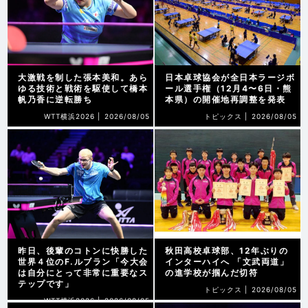
大激戦を制した張本美和。あら
日本卓球協会が全日本ラージボ
ゆる技術と戦術を駆使して橋本
ール選手権（12月4〜6日・熊
帆乃香に逆転勝ち
本県）の開催地再調整を発表
WTT横浜2026 |
2026/08/05
トピックス |
2026/08/05
昨日、後輩のコトンに快勝した
秋田高校卓球部、12年ぶりの
世界４位のF.ルブラン「今大会
インターハイへ 「文武両道」
は自分にとって非常に重要なス
の進学校が掴んだ切符
テップです」
トピックス |
2026/08/05
WTT横浜2026 |
2026/08/05