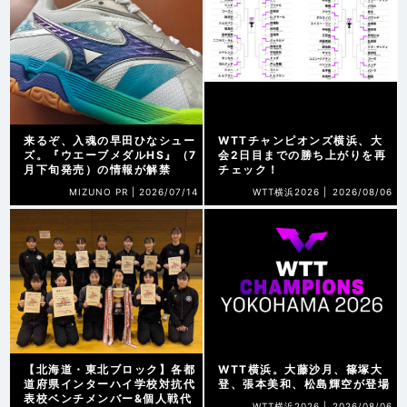
来るぞ、入魂の早田ひなシュー
WTTチャンピオンズ横浜、大
ズ。『ウエーブメダルHS』（7
会2日目までの勝ち上がりを再
月下旬発売）の情報が解禁
チェック！
MIZUNO PR |
2026/07/14
WTT横浜2026 |
2026/08/06
【北海道・東北ブロック】各都
WTT横浜。大藤沙月、篠塚大
道府県インターハイ学校対抗代
登、張本美和、松島輝空が登場
表校ベンチメンバー&個人戦代
WTT横浜2026 |
2026/08/06