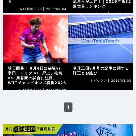
る
流星らが上昇！｜2026年第32
週世界ランキング
WTT横浜2026 |
2026/08/04
トピックス |
2026/08/04
明日開幕！ 8月4日は篠塚vs.
卓球王国9月号の記事に関する
宇田、ドゥダ vs. 戸上、松島
訂正とお詫び
vs. 周啓豪の試合に注目。
トピックス |
2026/08/03
WTTチャンピオンズ横浜2026
WTT横浜2026 |
2026/08/03
1