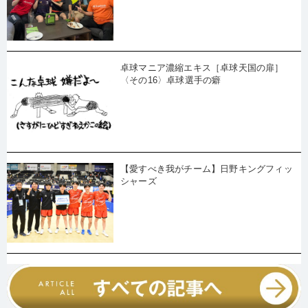
卓球マニア濃縮エキス［卓球天国の扉］
〈その16〉卓球選手の癖
【愛すべき我がチーム】日野キングフィッ
シャーズ