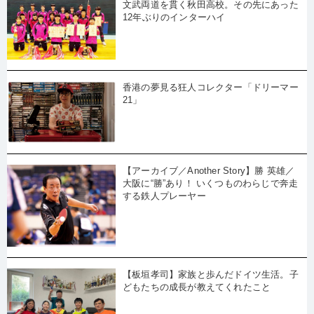
文武両道を貫く秋田高校。その先にあった
12年ぶりのインターハイ
香港の夢見る狂人コレクター「ドリーマー
21」
【アーカイブ／Another Story】勝 英雄／
大阪に“勝”あり！ いくつものわらじで奔走
する鉄人プレーヤー
【板垣孝司】家族と歩んだドイツ生活。子
どもたちの成長が教えてくれたこと