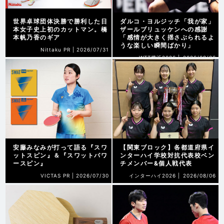
世界卓球団体決勝で勝利した日
ダルコ・ヨルジッチ「我が家」
本女子史上初のカットマン。橋
ザールブリュッケンへの感謝
本帆乃香のギア
「感情が大きく揺さぶられるよ
うな楽しい瞬間ばかり」
Nittaku PR |
2026/07/31
WTT横浜2026 |
2026/08/06
安藤みなみが打って語る『スワ
【関東ブロック】各都道府県イ
ットスピン』＆『スワットパワ
ンターハイ学校対抗代表校ベン
ースピン』
チメンバー&個人戦代表
VICTAS PR |
2026/07/30
インターハイ2026 |
2026/08/06