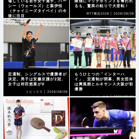
場している若手女子選手、ハー
陳熠にマッチポイントを奪われ
シー（ウェールズ）と葉伊恬
るも、驚異の粘りで大逆転！
（チャイニーズタイペイ）の今
WTT横浜2026 |
2026/08/06
後に注目
WTT横浜2026 |
2026/08/07
定通制、シングルスで優勝者が
もうひとつの「インターハ
決定。男子は安藤京護が2冠、
イ」、定通制が閉幕。男女団体
女子は村田悠菜がV
は爽風館とルネサンス大阪が初
優勝
トピックス |
2026/08/06
トピックス |
2026/08/06