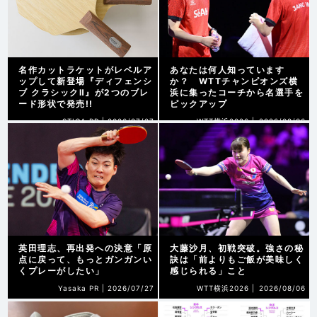
名作カットラケットがレベルア
あなたは何人知っています
ップして新登場『ディフェンシ
か？ WTTチャンピオンズ横
ブ クラシックⅡ』が2つのブレ
浜に集ったコーチから名選手を
ード形状で発売!!
ピックアップ
STIGA PR |
2026/07/27
WTT横浜2026 |
2026/08/06
英田理志、再出発への決意「原
大藤沙月、初戦突破。強さの秘
点に戻って、もっとガンガンい
訣は「前よりもご飯が美味しく
くプレーがしたい」
感じられる」こと
Yasaka PR |
2026/07/27
WTT横浜2026 |
2026/08/06