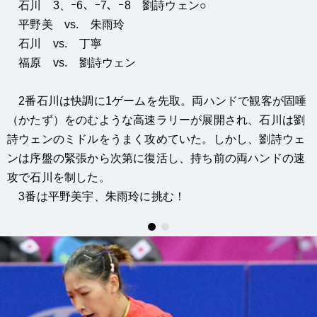
石川 3、ｰ6、ｰ7、ｰ8 劉詩ウェン○
平野美 vs. 朱雨玲
石川 vs. 丁寧
福原 vs. 劉詩ウェン
2番石川は快調に1ゲームを先取。両ハンドで観客が固唾
（かたず）をのむような高速ラリーが展開され、石川は劉
詩ウェンのミドルをうまく攻めていた。しかし、劉詩ウェ
ンは序盤の緊張から次第に復活し、持ち前の両ハンドの速
攻で石川を制した。
3番は平野美宇、朱雨玲に挑む！