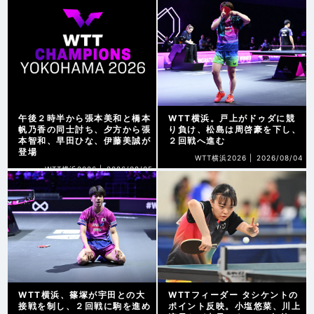
午後２時半から張本美和と橋本
WTT横浜。戸上がドゥダに競
帆乃香の同士討ち、夕方から張
り負け、松島は周啓豪を下し、
本智和、早田ひな、伊藤美誠が
２回戦へ進む
登場
WTT横浜2026 |
2026/08/04
WTT横浜2026 |
2026/08/05
WTT横浜、篠塚が宇田との大
WTTフィーダー タシケントの
接戦を制し、２回戦に駒を進め
ポイント反映。小塩悠菜、川上