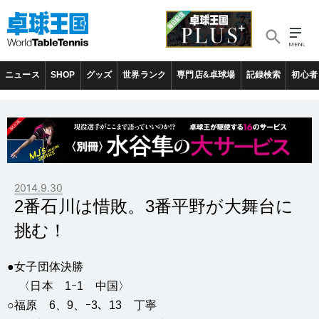
ニュース
SHOP
グッズ
世界ランク
専門店&卓球場
記録検索
初心者
2014.9.30
2番石川は惜敗。3番平野が大舞台に
挑む！
●女子団体決勝
〈日本 1ｰ1 中国〉
○福原 6、9、ｰ3、13 丁寧