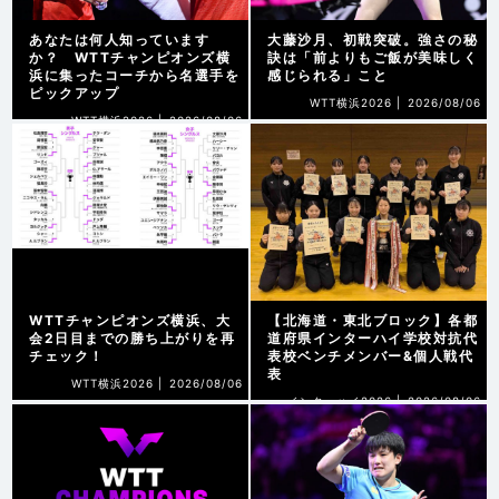
あなたは何人知っています
大藤沙月、初戦突破。強さの秘
か？ WTTチャンピオンズ横
訣は「前よりもご飯が美味しく
浜に集ったコーチから名選手を
感じられる」こと
ピックアップ
WTT横浜2026 |
2026/08/06
WTT横浜2026 |
2026/08/06
WTTチャンピオンズ横浜、大
【北海道・東北ブロック】各都
会2日目までの勝ち上がりを再
道府県インターハイ学校対抗代
チェック！
表校ベンチメンバー&個人戦代
表
WTT横浜2026 |
2026/08/06
インターハイ2026 |
2026/08/06