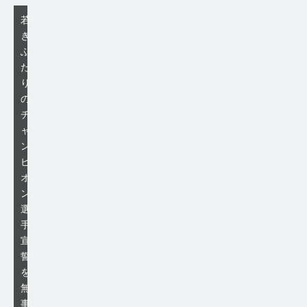
若
き
ふ
た
り
の
チ
ャ
ン
ピ
オ
ン、
選
手
宣
誓
を
無
事