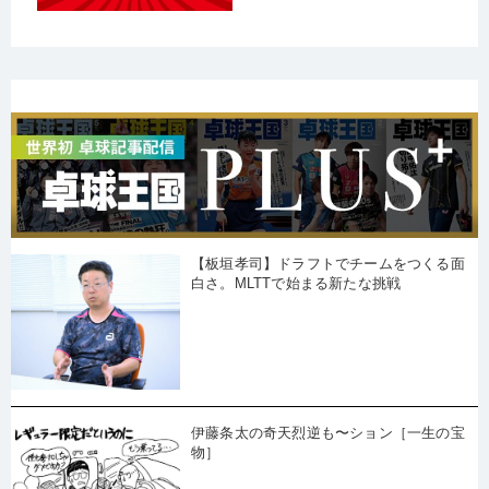
【板垣孝司】ドラフトでチームをつくる面
白さ。MLTTで始まる新たな挑戦
伊藤条太の奇天烈逆も〜ション［一生の宝
物］