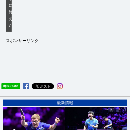
に
終
え
た
スポンサーリンク
最新情報