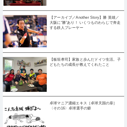
【アーカイブ／Another Story】勝 英雄／
大阪に“勝”あり！ いくつものわらじで奔走
する鉄人プレーヤー
【板垣孝司】家族と歩んだドイツ生活。子
どもたちの成長が教えてくれたこと
卓球マニア濃縮エキス［卓球天国の扉］
〈その16〉卓球選手の癖