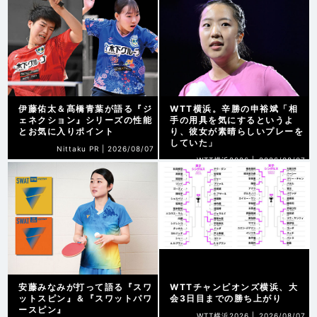
伊藤佑太＆髙橋青葉が語る『ジ
WTT横浜。辛勝の申裕斌「相
ェネクション』シリーズの性能
手の用具を気にするというよ
とお気に入りポイント
り、彼女が素晴らしいプレーを
していた」
Nittaku PR |
2026/08/07
WTT横浜2026 |
2026/08/07
安藤みなみが打って語る『スワ
WTTチャンピオンズ横浜、大
ットスピン』＆『スワットパワ
会3日目までの勝ち上がり
ースピン』
WTT横浜2026 |
2026/08/07