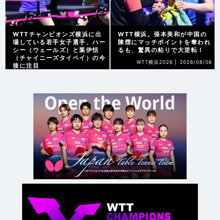
WTTチャンピオンズ横浜に出
WTT横浜。張本美和が中国の
場している若手女子選手、ハー
陳熠にマッチポイントを奪われ
シー（ウェールズ）と葉伊恬
るも、驚異の粘りで大逆転！
（チャイニーズタイペイ）の今
WTT横浜2026 |
2026/08/06
後に注目
WTT横浜2026 |
2026/08/07