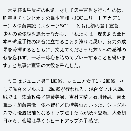
天皇杯＆皇后杯の返還、そして選手宣誓を行ったのは、
昨年度チャンピオンの張本智和（JOCエリートアカデミ
ー）＆伊藤美誠（スターツSC）。ともに初の選手宣誓、
少々の緊張感を漂わせながら、「私たちは、歴史ある全日
本卓球選手権の舞台に立てることを誇りに思い、努力の成
果を発揮するとともに、支えてくださった方々への感謝の
心を忘れず、一球一球心を込めてプレーすることを誓いま
す」と無事に宣誓の大役を果たした。
今日はジュニア男子1回戦、ジュニア女子1・2回戦、そ
して混合ダブルス1・2回戦が行われる。混合ダブルス2回
戦では、森薗政崇／伊藤美誠、吉村真晴／石川佳純、吉田
雅己／加藤美優、張本智和／長崎美柚といった、シングル
スでも優勝候補となるトップ選手たちが続々登場。大会初
日から、会場は早くもヒートアップの予感だ。