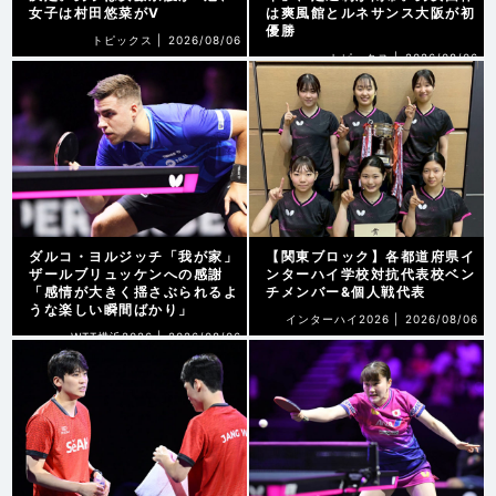
女子は村田悠菜がV
は爽風館とルネサンス大阪が初
優勝
トピックス |
2026/08/06
トピックス |
2026/08/06
ダルコ・ヨルジッチ「我が家」
【関東ブロック】各都道府県イ
ザールブリュッケンへの感謝
ンターハイ学校対抗代表校ベン
「感情が大きく揺さぶられるよ
チメンバー&個人戦代表
うな楽しい瞬間ばかり」
インターハイ2026 |
2026/08/06
WTT横浜2026 |
2026/08/06