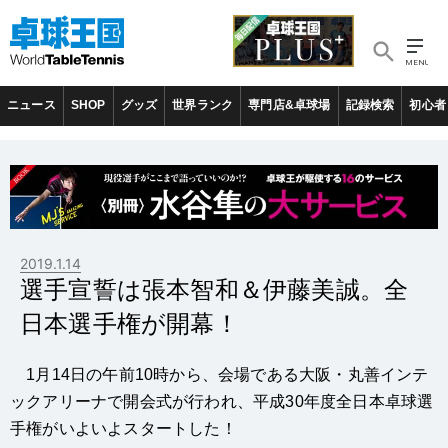
ニュース
SHOP
グッズ
世界ランク
専門店&卓球場
記録検索
初心者
2019.1.14
選手宣誓は張本智和＆伊藤美誠。全
日本選手権が開幕！
1月14日の午前10時から、会場である大阪・丸善インテ
ックアリーナで開会式が行われ、平成30年度全日本卓球選
手権がいよいよスタートした！