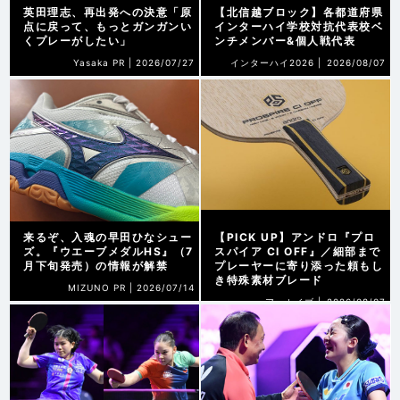
英田理志、再出発への決意「原
【北信越ブロック】各都道府県
点に戻って、もっとガンガンい
インターハイ学校対抗代表校ベ
くプレーがしたい」
ンチメンバー&個人戦代表
Yasaka PR |
2026/07/27
インターハイ2026 |
2026/08/07
来るぞ、入魂の早田ひなシュー
【PICK UP】アンドロ『プロ
ズ。『ウエーブメダルHS』（7
スパイア CI OFF』／細部まで
月下旬発売）の情報が解禁
プレーヤーに寄り添った頼もし
き特殊素材ブレード
MIZUNO PR |
2026/07/14
アーカイブ |
2026/08/07