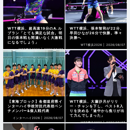
WTT横浜、超高速19分のA.ル
WTT横浜、張本智和が22分、
ブラン「とても満足な試合。明
早田ひなが26分で快勝。準々
日の張本戦も間違いなく大激戦
決勝へ
になるでしょう」
WTT横浜2026 |
2026/08/07
WTT横浜2026 |
2026/08/07
【東海ブロック】各都道府県イ
WTT横浜、大藤沙月がリリ
ンターハイ学校対抗代表校ベン
ー・チャンを下し、ベスト8入
チメンバー&個人戦代表
りを決める「途中から焦りが出
て力んでしまった」
インターハイ2026 |
2026/08/07
WTT横浜2026 |
2026/08/07