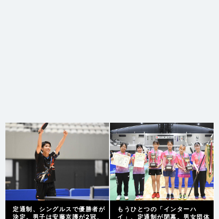
定通制、シングルスで優勝者が
もうひとつの「インターハ
決定。男子は安藤京護が2冠、
イ」、定通制が閉幕。男女団体