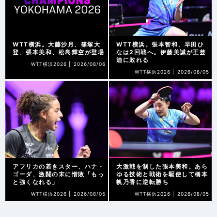
WTT横浜。大藤沙月、篠塚大
WTT横浜。張本智和、早田ひ
登、張本美和、松島輝空が登場
なは2回戦へ。伊藤美誠が王芸
迪に敗れる
WTT横浜2026 |
2026/08/06
WTT横浜2026 |
2026/08/05
アフリカの若きスター、ハナ・
大激戦を制した張本美和。あら
ゴーダ、激闘の末に惜敗「もっ
ゆる技術と戦術を駆使して橋本
と強くなれる」
帆乃香に逆転勝ち
WTT横浜2026 |
2026/08/05
WTT横浜2026 |
2026/08/05