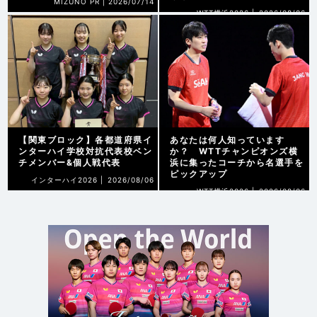
MIZUNO PR |
2026/07/14
WTT横浜2026 |
2026/08/06
【関東ブロック】各都道府県イ
あなたは何人知っています
ンターハイ学校対抗代表校ベン
か？ WTTチャンピオンズ横
チメンバー&個人戦代表
浜に集ったコーチから名選手を
ピックアップ
インターハイ2026 |
2026/08/06
WTT横浜2026 |
2026/08/06