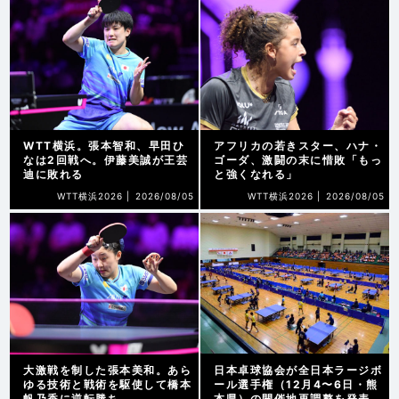
WTT横浜。張本智和、早田ひ
アフリカの若きスター、ハナ・
なは2回戦へ。伊藤美誠が王芸
ゴーダ、激闘の末に惜敗「もっ
迪に敗れる
と強くなれる」
WTT横浜2026 |
2026/08/05
WTT横浜2026 |
2026/08/05
大激戦を制した張本美和。あら
日本卓球協会が全日本ラージボ
ゆる技術と戦術を駆使して橋本
ール選手権（12月4〜6日・熊
帆乃香に逆転勝ち
本県）の開催地再調整を発表