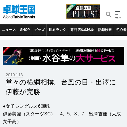
ニュース
SHOP
グッズ
世界ランク
専門店&卓球場
記録検索
初心者
2019.1.18
堂々の横綱相撲。台風の目・出澤に
伊藤が完勝
●女子シングルス6回戦
伊藤美誠（スターツSC） 4、5、8、7 出澤杏佳（大成
女子高）