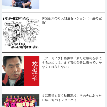
伊藤条太の奇天烈逆も〜ション［一生の宝
物］
【アーカイブ】蔡振華「新たな勝利を手に
するためには、まず昔の自分に勝っていか
なくてはならない」
文武両道を貫く秋田高校。その先にあった
12年ぶりのインターハイ