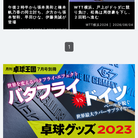
午後２時半から張本美和と橋本
WTT横浜。戸上がドゥダに競
帆乃香の同士討ち、夕方から張
り負け、松島は周啓豪を下し、
本智和、早田ひな、伊藤美誠が
２回戦へ進む
登場
WTT横浜2026 |
2026/08/04
WTT横浜2026 |
2026/08/05
1