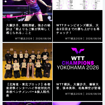
大藤沙月、初戦突破。強さの秘
WTTチャンピオンズ横浜、大
訣は「前よりもご飯が美味しく
会2日目までの勝ち上がりを再
感じられる」こと
チェック！
WTT横浜2026 |
2026/08/06
WTT横浜2026 |
2026/08/06
【北海道・東北ブロック】各都
WTT横浜。大藤沙月、篠塚大
道府県インターハイ学校対抗代
登、張本美和、松島輝空が登場
表校ベンチメンバー&個人戦代
WTT横浜2026 |
2026/08/06
表
インターハイ2026 |
2026/08/06