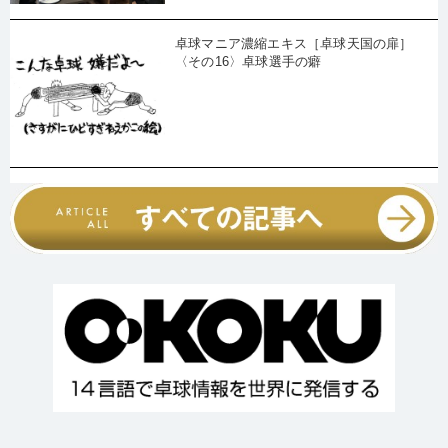
卓球マニア濃縮エキス［卓球天国の扉］
〈その16〉卓球選手の癖