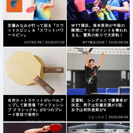
安藤みなみが打って語る『スワ
WTT横浜。張本美和が中国の
ットスピン』＆『スワットパワ
陳熠にマッチポイントを奪われ
ースピン』
るも、驚異の粘りで大逆転！
VICTAS PR |
2026/07/30
WTT横浜2026 |
2026/08/06
名作カットラケットがレベルア
定通制、シングルスで優勝者が
ップして新登場『ディフェンシ
決定。男子は安藤京護が2冠、
ブ クラシックⅡ』が2つのブレ
女子は村田悠菜がV
ード形状で発売!!
トピックス |
2026/08/06
STIGA PR |
2026/07/27