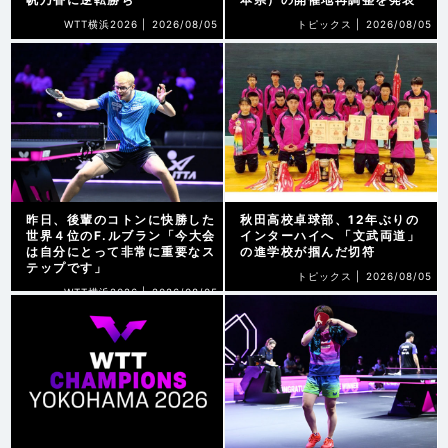
WTT横浜2026 |
2026/08/05
トピックス |
2026/08/05
昨日、後輩のコトンに快勝した
秋田高校卓球部、12年ぶりの
世界４位のF.ルブラン「今大会
インターハイへ 「文武両道」
は自分にとって非常に重要なス
の進学校が掴んだ切符
テップです」
トピックス |
2026/08/05
WTT横浜2026 |
2026/08/05