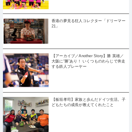
香港の夢見る狂人コレクター「ドリーマー
21」
【アーカイブ／Another Story】勝 英雄／
大阪に“勝”あり！ いくつものわらじで奔走
する鉄人プレーヤー
【板垣孝司】家族と歩んだドイツ生活。子
どもたちの成長が教えてくれたこと