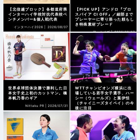
【北信越ブロック】各都道府県
【PICK UP】アンドロ『プロ
インターハイ学校対抗代表校ベ
スパイア CI OFF』／細部まで
ンチメンバー&個人戦代表
プレーヤーに寄り添った頼もし
き特殊素材ブレード
インターハイ2026 |
2026/08/07
アーカイブ |
2026/08/07
世界卓球団体決勝で勝利した日
WTTチャンピオンズ横浜に出
本女子史上初のカットマン。橋
場している若手女子選手、ハー
本帆乃香のギア
シー（ウェールズ）と葉伊恬
（チャイニーズタイペイ）の今
Nittaku PR |
2026/07/31
後に注目
WTT横浜2026 |
2026/08/07