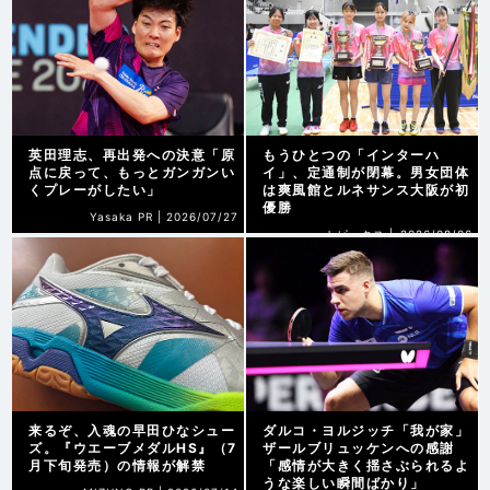
英田理志、再出発への決意「原
もうひとつの「インターハ
点に戻って、もっとガンガンい
イ」、定通制が閉幕。男女団体
くプレーがしたい」
は爽風館とルネサンス大阪が初
優勝
Yasaka PR |
2026/07/27
トピックス |
2026/08/06
来るぞ、入魂の早田ひなシュー
ダルコ・ヨルジッチ「我が家」
ズ。『ウエーブメダルHS』（7
ザールブリュッケンへの感謝
月下旬発売）の情報が解禁
「感情が大きく揺さぶられるよ
うな楽しい瞬間ばかり」