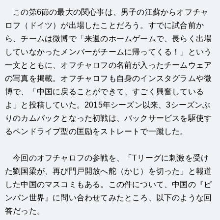
この第6節の最大の関心事は、男子の江蘇からオフチャ
ロフ（ドイツ）が出場したことだろう。すでに試合前か
ら、チームは微博で「来週のホームゲームで、長らく出場
していなかったメンバーがチームに帰ってくる！」という
一文とともに、オフチャロフの名前が入ったチームウェア
の写真を掲載。オフチャロフも自身のインスタグラムや微
博で、「中国に戻ることができて、すごく興奮している
よ」と投稿していた。2015年シーズン以来、3シーズンぶ
りのカムバックとなった初戦は、バックサービスを駆使す
るペンドライブ型の匡励をストレートで一蹴した。
今回のオフチャロフの参戦を、「Tリーグに刺激を受け
た劉国梁が、再び門戸開放へ舵（かじ）を切った」と報道
した中国のマスコミもある。この件について、中国の『ピ
ンパン世界』に問い合わせてみたところ、以下のような回
答だった。