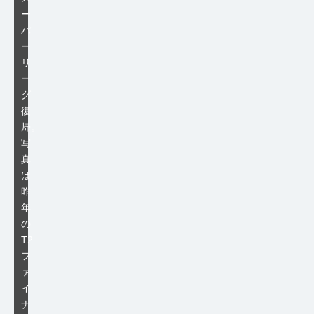
ー
パ
ー
リ
ー
グ
復
帰。
写
真
は
昨
年
の
T2
フ
ァ
イ
ナ