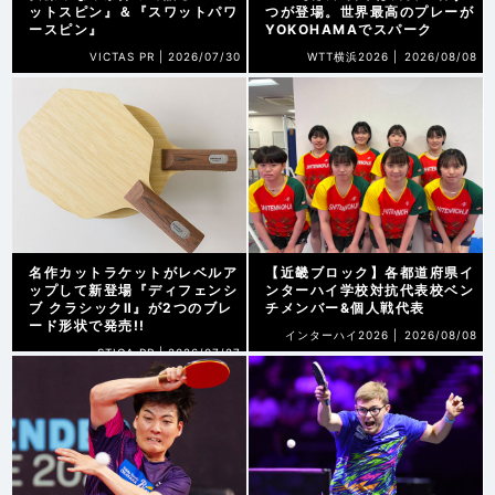
ットスピン』＆『スワットパワ
つが登場。世界最高のプレーが
ースピン』
YOKOHAMAでスパーク
VICTAS PR |
2026/07/30
WTT横浜2026 |
2026/08/08
名作カットラケットがレベルア
【近畿ブロック】各都道府県イ
ップして新登場『ディフェンシ
ンターハイ学校対抗代表校ベン
ブ クラシックⅡ』が2つのブレ
チメンバー&個人戦代表
ード形状で発売!!
インターハイ2026 |
2026/08/08
STIGA PR |
2026/07/27