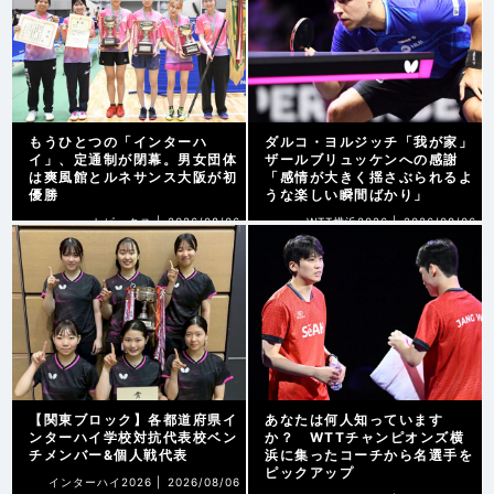
もうひとつの「インターハ
ダルコ・ヨルジッチ「我が家」
イ」、定通制が閉幕。男女団体
ザールブリュッケンへの感謝
は爽風館とルネサンス大阪が初
「感情が大きく揺さぶられるよ
優勝
うな楽しい瞬間ばかり」
トピックス |
2026/08/06
WTT横浜2026 |
2026/08/06
【関東ブロック】各都道府県イ
あなたは何人知っています
ンターハイ学校対抗代表校ベン
か？ WTTチャンピオンズ横
チメンバー&個人戦代表
浜に集ったコーチから名選手を
ピックアップ
インターハイ2026 |
2026/08/06