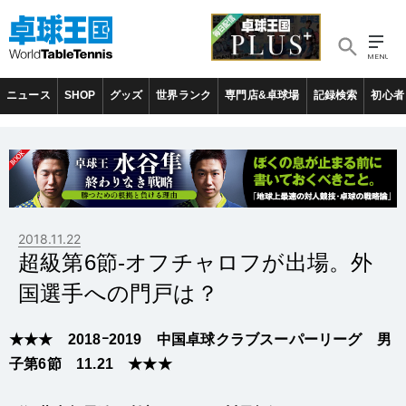
ニュース
SHOP
グッズ
世界ランク
専門店&卓球場
記録検索
初心者
2018.11.22
超級第6節-オフチャロフが出場。外
国選手への門戸は？
★★★ 2018ｰ2019 中国卓球クラブスーパーリーグ 男
子第6節 11.21 ★★★