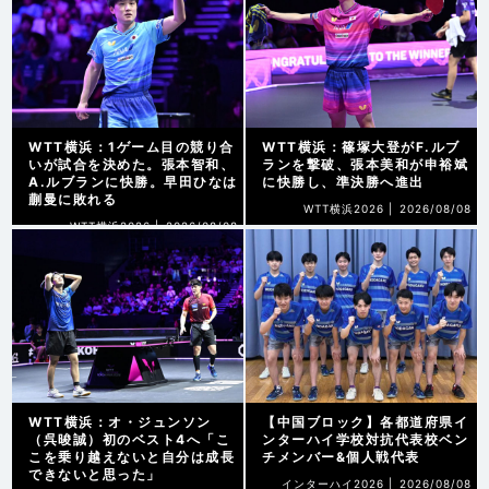
WTT横浜：1ゲーム目の競り合
WTT横浜：篠塚大登がF.ルブ
いが試合を決めた。張本智和、
ランを撃破、張本美和が申裕斌
A.ルブランに快勝。早田ひなは
に快勝し、準決勝へ進出
蒯曼に敗れる
WTT横浜2026 |
2026/08/08
WTT横浜2026 |
2026/08/08
WTT横浜：オ・ジュンソン
【中国ブロック】各都道府県イ
（呉晙誠）初のベスト4へ「こ
ンターハイ学校対抗代表校ベン
こを乗り越えないと自分は成長
チメンバー&個人戦代表
できないと思った」
インターハイ2026 |
2026/08/08