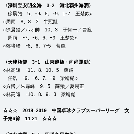
〈深圳宝安明金海 3ｰ2 河北覇州海潤〉
徐晨皓 5、ｰ9、8、ｰ9、1ｰ7 王楚欽○
○周雨 8、8、3 牛冠凱
○徐晨皓／ハオ帥 10、3 于何一／曹巍
周雨 ｰ7、ｰ6、6、ｰ9 王楚欽○
○鄭培峰 ｰ8、6、7ｰ5 曹巍
〈天津権健 3ｰ1 山東魏橋・向尚運動〉
○林高遠 ｰ11、8、10、5 薛飛
任浩 ｰ9、ｰ6、7、ｰ9 梁靖崑○
○方博／朱霖峰 9、5 薛飛／夏易正
○林高遠 ｰ10、8、9、3 梁靖崑
☆☆☆ 2018ｰ2019 中国卓球クラブスーパーリーグ 女
子第6節 11.21 ☆☆☆