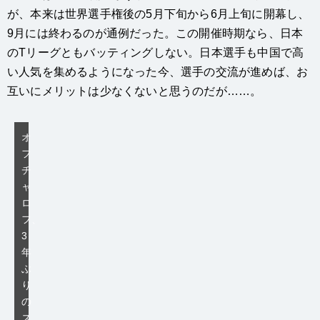
が、本来は世界選手権後の5月下旬から6月上旬に開幕し、
9月には終わるのが通例だった。この開催時期なら、日本
のTリーグともバッティングしない。日本選手も中国で高
い人気を集めるようになった今、選手の交流が進めば、お
互いにメリットは少なくないと思うのだが……。
オ
フ
チ
ャ
ロ
フ、
3
年
ぶ
り
の
ス