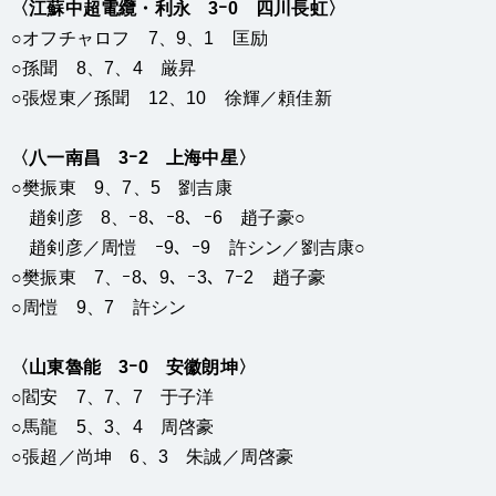
〈江蘇中超電纜・利永 3ｰ0 四川長虹〉
○オフチャロフ 7、9、1 匡励
○孫聞 8、7、4 厳昇
○張煜東／孫聞 12、10 徐輝／頼佳新
〈八一南昌 3ｰ2 上海中星〉
○樊振東 9、7、5 劉吉康
趙剣彦 8、ｰ8、ｰ8、ｰ6 趙子豪○
趙剣彦／周愷 ｰ9、ｰ9 許シン／劉吉康○
○樊振東 7、ｰ8、9、ｰ3、7ｰ2 趙子豪
○周愷 9、7 許シン
〈山東魯能 3ｰ0 安徽朗坤〉
○閻安 7、7、7 于子洋
○馬龍 5、3、4 周啓豪
○張超／尚坤 6、3 朱誠／周啓豪