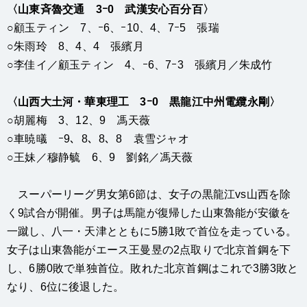
〈山東斉魯交通 3ｰ0 武漢安心百分百〉
○顧玉ティン 7、ｰ6、ｰ10、4、7ｰ5 張瑞
○朱雨玲 8、4、4 張繽月
○李佳イ／顧玉ティン 4、ｰ6、7ｰ3 張繽月／朱成竹
〈山西大土河・華東理工 3ｰ0 黒龍江中州電纜永剛〉
○胡麗梅 3、12、9 馮天薇
○車暁㬢 ｰ9、8、8、8 袁雪ジャオ
○王妹／穆静毓 6、9 劉銘／馮天薇
スーパーリーグ男女第6節は、女子の黒龍江vs山西を除
く9試合が開催。男子は馬龍が復帰した山東魯能が安徽を
一蹴し、八一・天津とともに5勝1敗で首位を走っている。
女子は山東魯能がエース王曼昱の2点取りで北京首鋼を下
し、6勝0敗で単独首位。敗れた北京首鋼はこれで3勝3敗と
なり、6位に後退した。