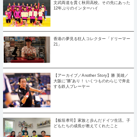
文武両道を貫く秋田高校。その先にあった
12年ぶりのインターハイ
香港の夢見る狂人コレクター「ドリーマー
21」
【アーカイブ／Another Story】勝 英雄／
大阪に“勝”あり！ いくつものわらじで奔走
する鉄人プレーヤー
【板垣孝司】家族と歩んだドイツ生活。子
どもたちの成長が教えてくれたこと