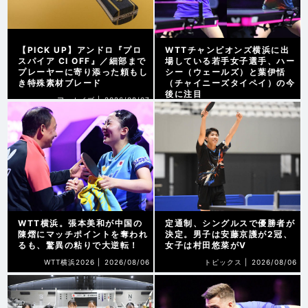
【PICK UP】アンドロ『プロ
WTTチャンピオンズ横浜に出
スパイア CI OFF』／細部まで
場している若手女子選手、ハー
プレーヤーに寄り添った頼もし
シー（ウェールズ）と葉伊恬
き特殊素材ブレード
（チャイニーズタイペイ）の今
後に注目
アーカイブ |
2026/08/07
WTT横浜2026 |
2026/08/07
WTT横浜。張本美和が中国の
定通制、シングルスで優勝者が
陳熠にマッチポイントを奪われ
決定。男子は安藤京護が2冠、
るも、驚異の粘りで大逆転！
女子は村田悠菜がV
WTT横浜2026 |
2026/08/06
トピックス |
2026/08/06