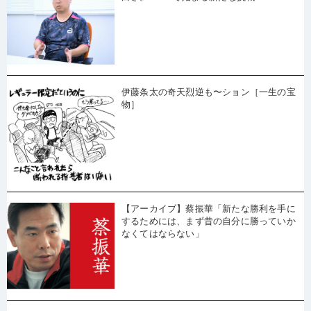
伊藤条太の奇天烈逆も〜ション［一生の宝
物］
【アーカイブ】蔡振華「新たな勝利を手に
するためには、まず昔の自分に勝っていか
なくてはならない」