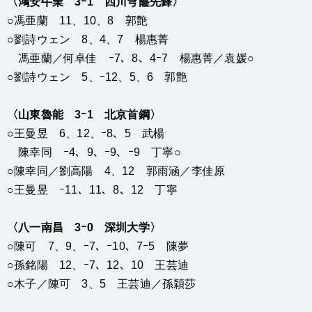
〈鴻安牛業 3ｰ1 四川穹窿先鋒〉
○馮亜蘭 11、10、8 郭艶
○劉詩ウェン 8、4、7 楊惠菁
馮亜蘭／何卓佳 ｰ7、8、4ｰ7 楊惠菁／袁媛○
○劉詩ウェン 5、ｰ12、5、6 郭艶
〈山東魯能 3ｰ1 北京首鋼〉
○王曼昱 6、12、ｰ8、5 武楊
陳幸同 ｰ4、9、ｰ9、ｰ9 丁寧○
○陳幸同／劉高陽 4、12 郭雨涵／李佳原
○王曼昱 ｰ11、11、8、12 丁寧
〈八一南昌 3ｰ0 深圳大学〉
○陳可 7、9、ｰ7、ｰ10、7ｰ5 陳夢
○孫銘陽 12、ｰ7、12、10 王芸迪
○木子／陳可 3、5 王芸迪／孫穎莎