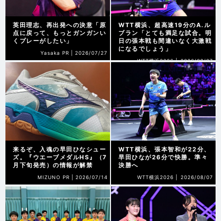
英田理志、再出発への決意「原
WTT横浜、超高速19分のA.ル
点に戻って、もっとガンガンい
ブラン「とても満足な試合。明
くプレーがしたい」
日の張本戦も間違いなく大激戦
になるでしょう」
Yasaka PR |
2026/07/27
WTT横浜2026 |
2026/08/07
来るぞ、入魂の早田ひなシュー
WTT横浜、張本智和が22分、
ズ。『ウエーブメダルHS』（7
早田ひなが26分で快勝。準々
月下旬発売）の情報が解禁
決勝へ
MIZUNO PR |
2026/07/14
WTT横浜2026 |
2026/08/07