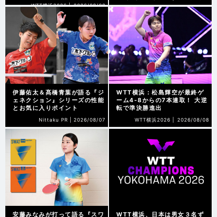
WTT横浜2026 |
2026/08/08
伊藤佑太＆髙橋青葉が語る『ジ
WTT横浜：松島輝空が最終ゲ
ェネクション』シリーズの性能
ーム4-8からの7本連取！ 大逆
とお気に入りポイント
転で準決勝進出
Nittaku PR |
2026/08/07
WTT横浜2026 |
2026/08/08
安藤みなみが打って語る『スワ
WTT横浜、日本は男女３名ず