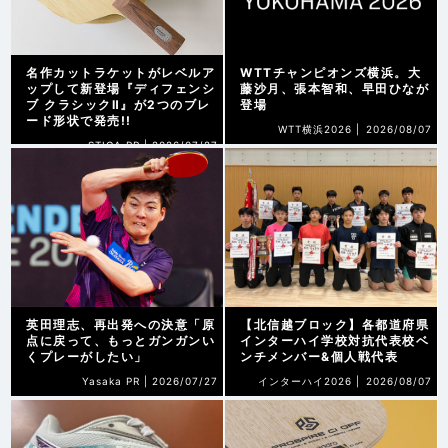
名作カットラケットがレベルア
WTTチャンピオンズ横浜。大
ップして新登場『ディフェンシ
藤沙月、張本智和、早田ひなが
ブ クラシックⅡ』が2つのブレ
登場
ード形状で発売!!
WTT横浜2026 |
2026/08/07
STIGA PR |
2026/07/27
英田理志、再出発への決意「原
【北信越ブロック】各都道府県
点に戻って、もっとガンガンい
インターハイ学校対抗代表校ベ
くプレーがしたい」
ンチメンバー&個人戦代表
Yasaka PR |
2026/07/27
インターハイ2026 |
2026/08/07