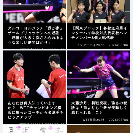
ダルコ・ヨルジッチ「我が家」
【関東ブロック】各都道府県イ
ザールブリュッケンへの感謝
ンターハイ学校対抗代表校ベン
「感情が大きく揺さぶられるよ
チメンバー&個人戦代表
うな楽しい瞬間ばかり」
インターハイ2026 |
2026/08/06
WTT横浜2026 |
2026/08/06
あなたは何人知っています
大藤沙月、初戦突破。強さの秘
か？ WTTチャンピオンズ横
訣は「前よりもご飯が美味しく
浜に集ったコーチから名選手を
感じられる」こと
ピックアップ
WTT横浜2026 |
2026/08/06
WTT横浜2026 |
2026/08/06