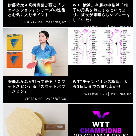
伊藤佑太＆髙橋青葉が語る『ジ
WTT横浜。辛勝の申裕斌「相
ェネクション』シリーズの性能
手の用具を気にするというよ
とお気に入りポイント
り、彼女が素晴らしいプレーを
していた」
Nittaku PR |
2026/08/07
WTT横浜2026 |
2026/08/07
安藤みなみが打って語る『スワ
WTTチャンピオンズ横浜、大
ットスピン』＆『スワットパワ
会3日目までの勝ち上がり
ースピン』
WTT横浜2026 |
2026/08/07
VICTAS PR |
2026/07/30