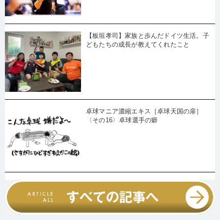
【板垣孝司】家族と歩んだドイツ生活。子
どもたちの成長が教えてくれたこと
卓球マニア濃縮エキス［卓球天国の扉］
〈その16〉卓球選手の癖