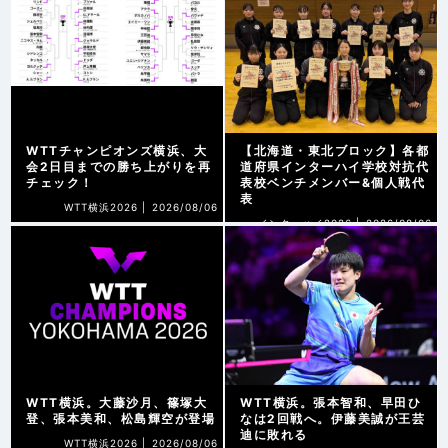
WTTチャンピオンズ横浜、大
【北海道・東北ブロック】各都
会2日目までの勝ち上がりを再
道府県インターハイ学校対抗代
チェック！
表校ベンチメンバー&個人戦代
表
WTT横浜2026 |
2026/08/06
インターハイ2026 |
2026/08/06
WTT横浜。大藤沙月、篠塚大
WTT横浜。張本智和、早田ひ
登、張本美和、松島輝空が登場
なは2回戦へ。伊藤美誠が王芸
迪に敗れる
WTT横浜2026 |
2026/08/06