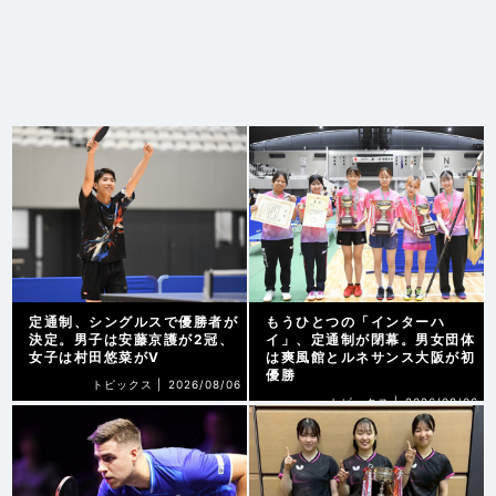
定通制、シングルスで優勝者が
もうひとつの「インターハ
決定。男子は安藤京護が2冠、
イ」、定通制が閉幕。男女団体
女子は村田悠菜がV
は爽風館とルネサンス大阪が初
優勝
トピックス |
2026/08/06
トピックス |
2026/08/06