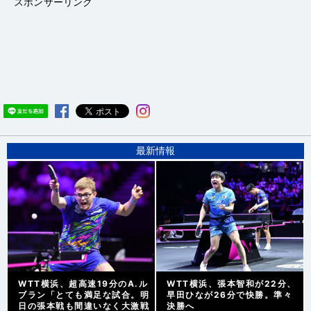
スポンサーリンク
最新情報
WTT横浜、超高速19分のA.ル
WTT横浜、張本智和が22分、
ブラン「とても満足な試合。明
早田ひなが26分で快勝。準々
日の張本戦も間違いなく大激戦
決勝へ