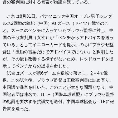
督の審判員に対する暴言が物議を醸している。
これは8月31日、パナソニック中国オープン男子シング
ルス2回戦の陳杞（中国）vs.ズース（ドイツ）戦でのこ
と。ズースのベンチに入っていたプラウゼ監督に対し、中
国の王欣審判員（女性）が「ベンチからアドバイスを送っ
ている」としてイエローカードを提示。のちにプラウゼ監
督は「激励の言葉だけでアドバイスではない」と釈明した
が、その後も改善する様子がないため、レッドカードを提
示してベンチからの退場を命じた。
試合はズースが第6ゲームを逆転で落とし、2－4で敗
退。この試合後、プラウゼ監督は王欣審判員に詰め寄り、
中国語で暴言を吐いた。このことが大きな問題となり、中
国記者団は連名で、ITTF（国際卓球連盟）にプラウゼ監督
の処罰を要求する抗議文を送付。中国卓球協会もITTFに報
告書を送った。