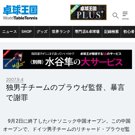
ニュース
SHOP
グッズ
世界ランク
専門店&卓球場
記録検索
初心者
2007.9.4
独男子チームのプラウゼ監督、暴言
で謝罪
9月2日に終了したパナソニック中国オープン。この中国
オープンで、ドイツ男子チームのリチャード・プラウゼ監