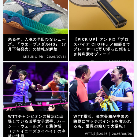
来るぞ、入魂の早田ひなシュー
【PICK UP】アンドロ『プロ
ズ。『ウエーブメダルHS』（7
スパイア CI OFF』／細部まで
月下旬発売）の情報が解禁
プレーヤーに寄り添った頼もし
き特殊素材ブレード
MIZUNO PR |
2026/07/14
アーカイブ |
2026/08/07
WTTチャンピオンズ横浜に出
WTT横浜。張本美和が中国の
場している若手女子選手、ハー
陳熠にマッチポイントを奪われ
シー（ウェールズ）と葉伊恬
るも、驚異の粘りで大逆転！
（チャイニーズタイペイ）の今
WTT横浜2026 |
2026/08/06
後に注目