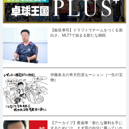
【板垣孝司】ドラフトでチームをつくる面
白さ。MLTTで始まる新たな挑戦
伊藤条太の奇天烈逆も〜ション［一生の宝
物］
【アーカイブ】蔡振華「新たな勝利を手に
するためには、まず昔の自分に勝っていか