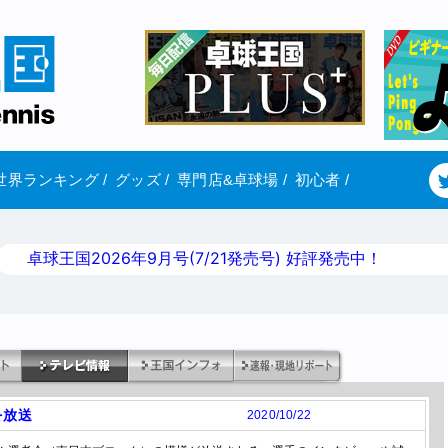
世界ランキング
/
グッズ
/
専門店&卓球場
/
初心者
/
卓球王国2026年9月号(7/21発売号) 好評発売中！
を放送
2020/10/22