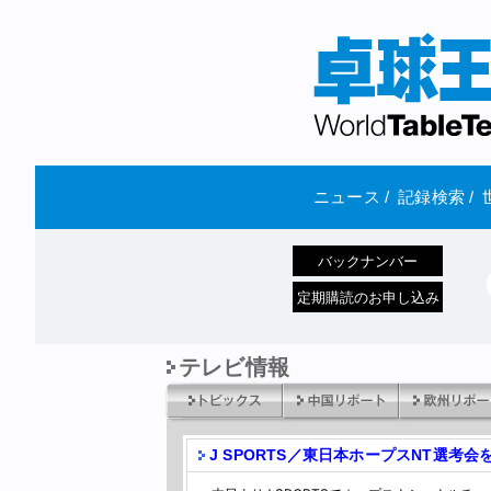
ニュース
/
記録検索
/
バックナンバー
定期購読のお申し込み
テレビ情報
J SPORTS／東日本ホープスNT選考会