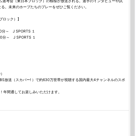
ーム選考会（東日本ブロック）の模様が放送される。選手のインタビューや試
なる。未来のホープたちのプレーをぜひご覧ください。
ブロック）】
分～ J SPORTS １
分～ J SPORTS １
0）
ビ、BS放送（スカパー! ）で約630万世帯が視聴する国内最大4チャンネルのスポ
送！年間通してお楽しみいただけます。