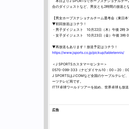
本日よりJ SPORTSでホープスナショナルチ
合のダイジェストなど、男女とも2時間の放送と
【男女ホープスナショナルチーム選考会（東日本
▼初回放送はコチラ！
・男子ダイジェスト 10月22日（木）午後 2時 30
・女子ダイジェスト 10月23日（金）午後 3時 00
▼再放送もあります！放送予定はコチラ！
https://www.jsports.co.jp/pickup/tabletennis/
＜J SPORTSカスタマーセンター＞
0570-099-333（ナビダイヤル10：00～20：0
J SPORTSはJ:COMなど全国のケーブルテレ
ーツテレビ局です。
ITTF卓球ワールドツアーを始め、世界卓球も放
広告