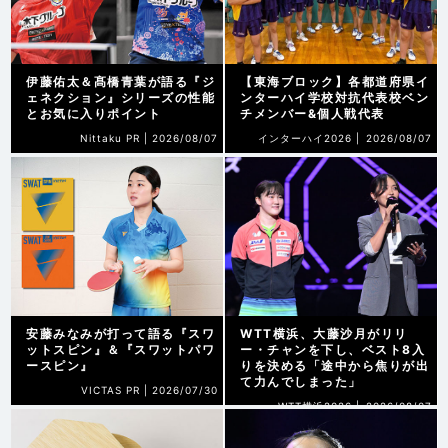
伊藤佑太＆髙橋青葉が語る『ジ
【東海ブロック】各都道府県イ
ェネクション』シリーズの性能
ンターハイ学校対抗代表校ベン
とお気に入りポイント
チメンバー&個人戦代表
Nittaku PR |
2026/08/07
インターハイ2026 |
2026/08/07
安藤みなみが打って語る『スワ
WTT横浜、大藤沙月がリリ
ットスピン』＆『スワットパワ
ー・チャンを下し、ベスト8入
ースピン』
りを決める「途中から焦りが出
て力んでしまった」
VICTAS PR |
2026/07/30
WTT横浜2026 |
2026/08/07