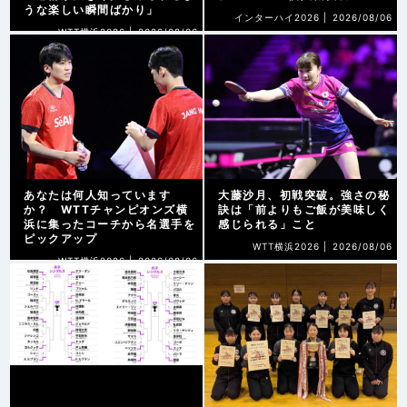
うな楽しい瞬間ばかり」
インターハイ2026 |
2026/08/06
WTT横浜2026 |
2026/08/06
あなたは何人知っています
大藤沙月、初戦突破。強さの秘
か？ WTTチャンピオンズ横
訣は「前よりもご飯が美味しく
浜に集ったコーチから名選手を
感じられる」こと
ピックアップ
WTT横浜2026 |
2026/08/06
WTT横浜2026 |
2026/08/06