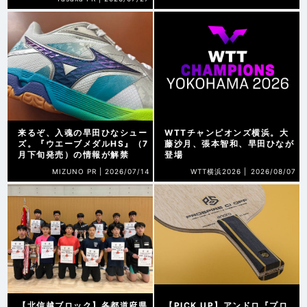
来るぞ、入魂の早田ひなシュー
WTTチャンピオンズ横浜。大
ズ。『ウエーブメダルHS』（7
藤沙月、張本智和、早田ひなが
月下旬発売）の情報が解禁
登場
MIZUNO PR |
2026/07/14
WTT横浜2026 |
2026/08/07
【北信越ブロック】各都道府県
【PICK UP】アンドロ『プロ