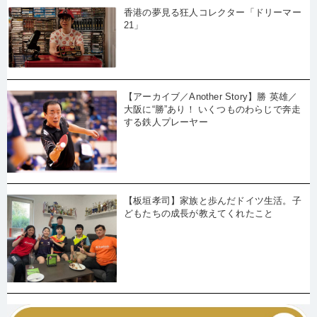
香港の夢見る狂人コレクター「ドリーマー
21」
【アーカイブ／Another Story】勝 英雄／
大阪に“勝”あり！ いくつものわらじで奔走
する鉄人プレーヤー
【板垣孝司】家族と歩んだドイツ生活。子
どもたちの成長が教えてくれたこと