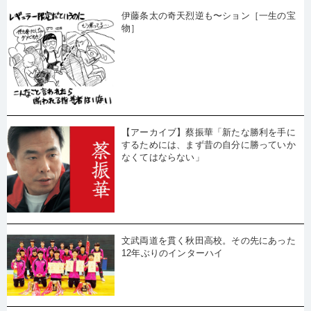
伊藤条太の奇天烈逆も〜ション［一生の宝
物］
【アーカイブ】蔡振華「新たな勝利を手に
するためには、まず昔の自分に勝っていか
なくてはならない」
文武両道を貫く秋田高校。その先にあった
12年ぶりのインターハイ