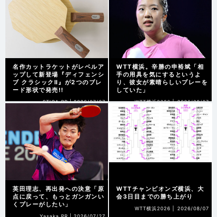
名作カットラケットがレベルア
WTT横浜。辛勝の申裕斌「相
ップして新登場『ディフェンシ
手の用具を気にするというよ
ブ クラシックⅡ』が2つのブレ
り、彼女が素晴らしいプレーを
ード形状で発売!!
していた」
STIGA PR |
2026/07/27
WTT横浜2026 |
2026/08/07
英田理志、再出発への決意「原
WTTチャンピオンズ横浜、大
点に戻って、もっとガンガンい
会3日目までの勝ち上がり
くプレーがしたい」
WTT横浜2026 |
2026/08/07
Yasaka PR |
2026/07/27