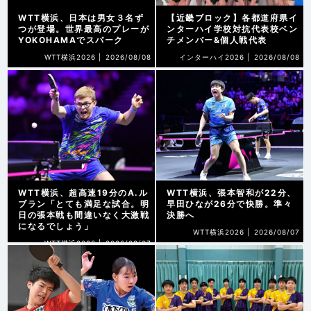
WTT横浜、日本は男女３名ず
【近畿ブロック】各都道府県イ
つが登場。世界最高のプレーが
ンターハイ学校対抗代表校ベン
YOKOHAMAでスパーク
チメンバー&個人戦代表
WTT横浜2026 |
2026/08/08
インターハイ2026 |
2026/08/08
WTT横浜、超高速19分のA.ル
WTT横浜、張本智和が22分、
ブラン「とても満足な試合。明
早田ひなが26分で快勝。準々
日の張本戦も間違いなく大激戦
決勝へ
になるでしょう」
WTT横浜2026 |
2026/08/07
WTT横浜2026 |
2026/08/07