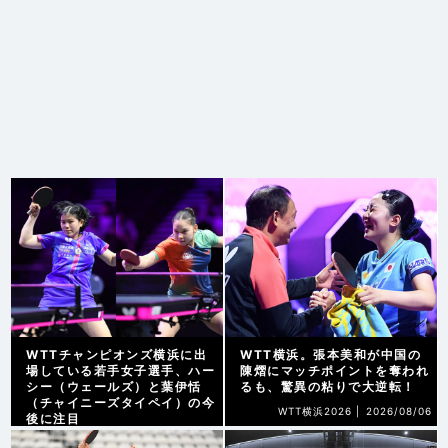
WTTチャンピオンズ横浜に出
WTT横浜。張本美和が中国の
場している若手女子選手、ハー
陳熠にマッチポイントを奪われ
シー（ウェールズ）と葉伊恬
るも、驚異の粘りで大逆転！
（チャイニーズタイペイ）の今
WTT横浜2026 |
2026/08/06
後に注目
WTT横浜2026 |
2026/08/07