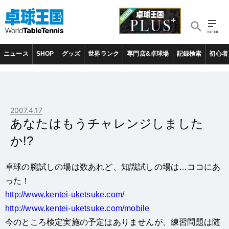
ニュース
SHOP
グッズ
世界ランク
専門店&卓球場
記録検索
初心者
2007.4.17
あなたはもうチャレンジしました
か!?
卓球の腕試しの場は数あれど、知識試しの場は…ココにあ
った！
http://www.kentei-uketsuke.com/
http://www.kentei-uketsuke.com/mobile
今のところ検定実施の予定はありませんが、練習問題は随