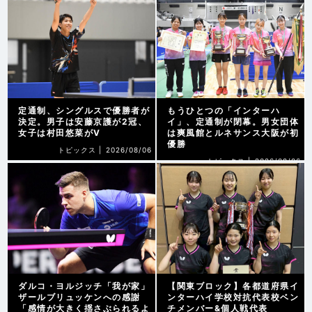
定通制、シングルスで優勝者が
もうひとつの「インターハ
決定。男子は安藤京護が2冠、
イ」、定通制が閉幕。男女団体
女子は村田悠菜がV
は爽風館とルネサンス大阪が初
優勝
トピックス |
2026/08/06
トピックス |
2026/08/06
ダルコ・ヨルジッチ「我が家」
【関東ブロック】各都道府県イ
ザールブリュッケンへの感謝
ンターハイ学校対抗代表校ベン
「感情が大きく揺さぶられるよ
チメンバー&個人戦代表