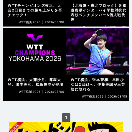
WTTチャンピオンズ横浜、大
【北海道・東北ブロック】各都
会2日目までの勝ち上がりを再
道府県インターハイ学校対抗代
チェック！
表校ベンチメンバー&個人戦代
表
WTT横浜2026 |
2026/08/06
インターハイ2026 |
2026/08/06
WTT横浜。大藤沙月、篠塚大
WTT横浜。張本智和、早田ひ
登、張本美和、松島輝空が登場
なは2回戦へ。伊藤美誠が王芸
迪に敗れる
WTT横浜2026 |
2026/08/06
WTT横浜2026 |
2026/08/05
1