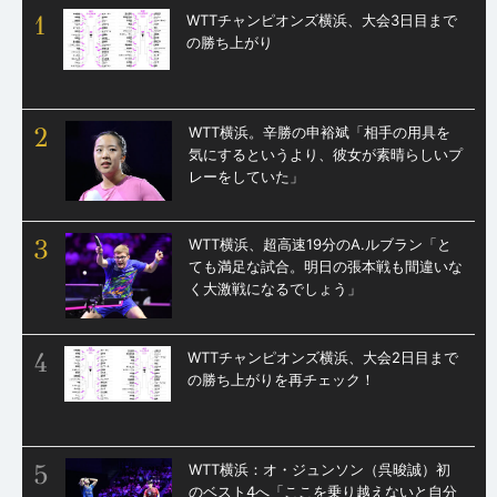
1
WTTチャンピオンズ横浜、大会3日目まで
の勝ち上がり
2
WTT横浜。辛勝の申裕斌「相手の用具を
気にするというより、彼女が素晴らしいプ
レーをしていた」
3
WTT横浜、超高速19分のA.ルブラン「と
ても満足な試合。明日の張本戦も間違いな
く大激戦になるでしょう」
4
WTTチャンピオンズ横浜、大会2日目まで
の勝ち上がりを再チェック！
5
WTT横浜：オ・ジュンソン（呉晙誠）初
のベスト4へ「ここを乗り越えないと自分