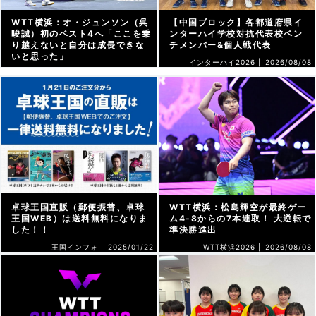
WTT横浜：オ・ジュンソン（呉
【中国ブロック】各都道府県イ
晙誠）初のベスト4へ「ここを乗
ンターハイ学校対抗代表校ベン
り越えないと自分は成長できな
チメンバー&個人戦代表
いと思った」
インターハイ2026 |
2026/08/08
WTT横浜2026 |
2026/08/08
卓球王国直販（郵便振替、卓球
WTT横浜：松島輝空が最終ゲー
王国WEB）は送料無料になりま
ム4-8からの7本連取！ 大逆転で
した！！
準決勝進出
王国インフォ |
2025/01/22
WTT横浜2026 |
2026/08/08