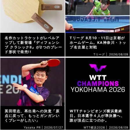
名作カットラケットがレベルア
Tリーグ 8月10・11日は京都が
ップして新登場『ディフェンシ
ホームゲーム。KA神奈川・トッ
ブ クラシックⅡ』が2つのブレー
プ名古屋と対戦
ド形状で発売!!
Tリーグ |
2026/08/09
STIGA PR |
2026/07/27
英田理志、再出発への決意「原
WTTチャンピオンズ横浜最終
点に戻って、もっとガンガンい
日。日本選手４人が準決勝へ、
くプレーがしたい」
誰が頂点に立つのか。
Yasaka PR |
2026/07/27
WTT横浜2026 |
2026/08/09