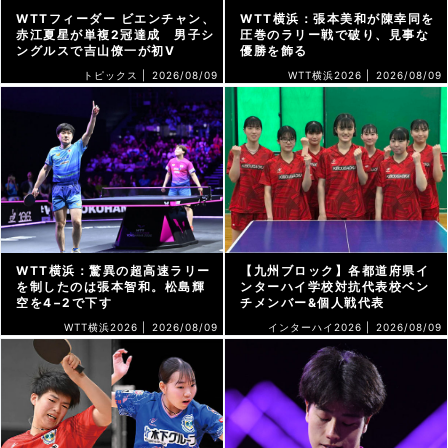
WTTフィーダー ビエンチャン、
WTT横浜：張本美和が陳幸同を
赤江夏星が単複2冠達成 男子シ
圧巻のラリー戦で破り、見事な
ングルスで吉山僚一が初V
優勝を飾る
トピックス |
2026/08/09
WTT横浜2026 |
2026/08/09
WTT横浜：驚異の超高速ラリー
【九州ブロック】各都道府県イ
を制したのは張本智和。松島輝
ンターハイ学校対抗代表校ベン
空を4−2で下す
チメンバー&個人戦代表
WTT横浜2026 |
2026/08/09
インターハイ2026 |
2026/08/09