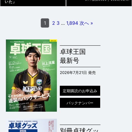
いた」
WTT横浜2026 |
2026/08/07
1
2
3
…
1,894
次へ »
卓球王国
最新号
2026年7月21日 発売
定期購読のお申込み
バックナンバー
別冊卓球グッ