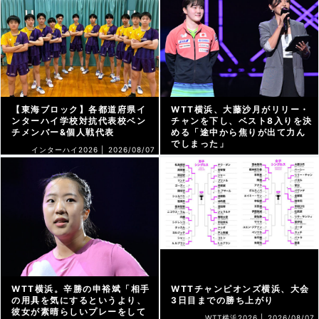
【東海ブロック】各都道府県イ
WTT横浜、大藤沙月がリリー・
ンターハイ学校対抗代表校ベン
チャンを下し、ベスト8入りを決
チメンバー&個人戦代表
める「途中から焦りが出て力ん
でしまった」
インターハイ2026 |
2026/08/07
WTT横浜2026 |
2026/08/07
WTT横浜。辛勝の申裕斌「相手
WTTチャンピオンズ横浜、大会
の用具を気にするというより、
3日目までの勝ち上がり
彼女が素晴らしいプレーをして
WTT横浜2026 |
2026/08/07