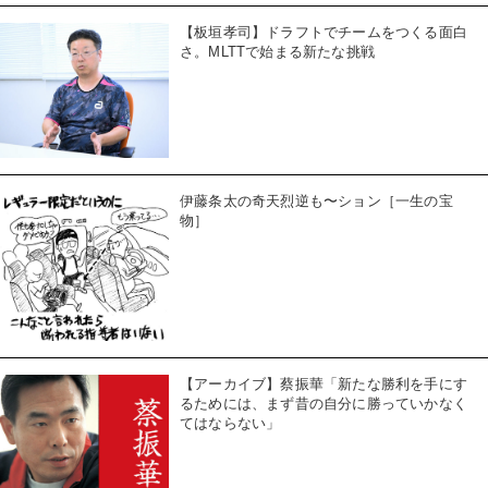
【板垣孝司】ドラフトでチームをつくる面白
さ。MLTTで始まる新たな挑戦
伊藤条太の奇天烈逆も〜ション［一生の宝
物］
【アーカイブ】蔡振華「新たな勝利を手にす
るためには、まず昔の自分に勝っていかなく
てはならない」