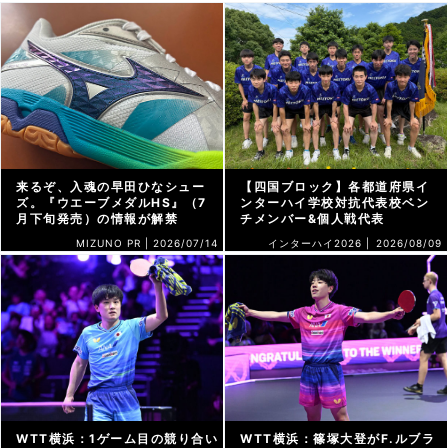
来るぞ、入魂の早田ひなシュー
【四国ブロック】各都道府県イ
ズ。『ウエーブメダルHS』（7
ンターハイ学校対抗代表校ベン
月下旬発売）の情報が解禁
チメンバー&個人戦代表
MIZUNO PR |
2026/07/14
インターハイ2026 |
2026/08/09
WTT横浜：1ゲーム目の競り合い
WTT横浜：篠塚大登がF.ルブラ