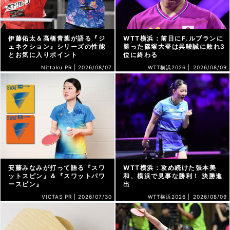
伊藤佑太＆髙橋青葉が語る『ジ
WTT横浜：前日にF.ルブランに
ェネクション』シリーズの性能
勝った篠塚大登は呉晙誠に敗れ3
とお気に入りポイント
位に終わる
Nittaku PR |
2026/08/07
WTT横浜2026 |
2026/08/09
安藤みなみが打って語る『スワ
WTT横浜：攻め続けた張本美
ットスピン』＆『スワットパワ
和、横浜で見事な勝利！ 決勝進
ースピン』
出
VICTAS PR |
2026/07/30
WTT横浜2026 |
2026/08/09