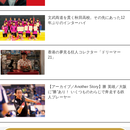
文武両道を貫く秋田高校。その先にあった12
年ぶりのインターハイ
香港の夢見る狂人コレクター「ドリーマー
21」
【アーカイブ／Another Story】勝 英雄／大阪
に“勝”あり！ いくつものわらじで奔走する鉄
人プレーヤー