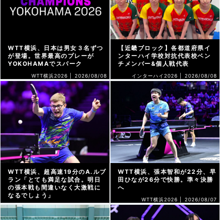
WTT横浜、日本は男女３名ずつ
【近畿ブロック】各都道府県イ
が登場。世界最高のプレーが
ンターハイ学校対抗代表校ベン
YOKOHAMAでスパーク
チメンバー&個人戦代表
WTT横浜2026 |
2026/08/08
インターハイ2026 |
2026/08/08
WTT横浜、超高速19分のA.ルブ
WTT横浜、張本智和が22分、早
ラン「とても満足な試合。明日
田ひなが26分で快勝。準々決勝
の張本戦も間違いなく大激戦に
へ
なるでしょう」
WTT横浜2026 |
2026/08/07
WTT横浜2026 |
2026/08/07