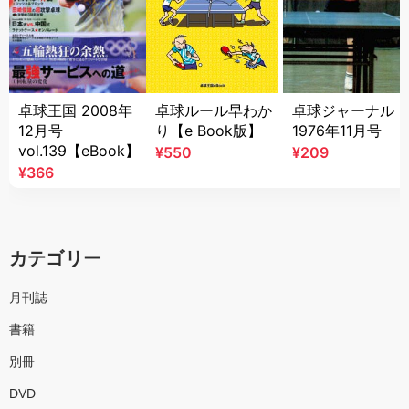
卓球王国 2008年
卓球ルール早わか
卓球ジャーナル
12月号
り【e Book版】
1976年11月号
vol.139【eBook】
¥550
¥209
¥366
カテゴリー
月刊誌
書籍
別冊
DVD
SHOP限定