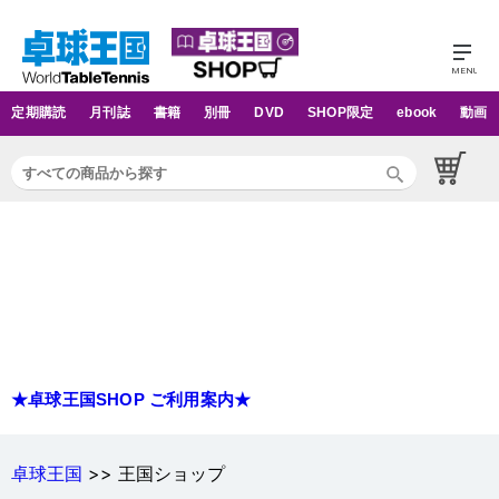
定期購読
月刊誌
書籍
別冊
DVD
SHOP限定
ebook
動画
★卓球王国SHOP ご利用案内★
卓球王国
>> 王国ショップ