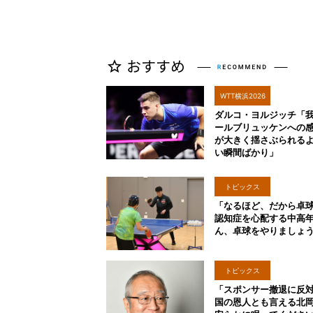
WTT横浜2026
ダルコ・ヨルジッチ「
ールブリュッケンへの
が大きく揺さぶられる
い瞬間ばかり」
トピックス
「なるほど、だから卓
認知症を心配する中高
ん、卓球をやりましょ
トピックス
「スポンサー撤退に反
国の恩人とも言える北