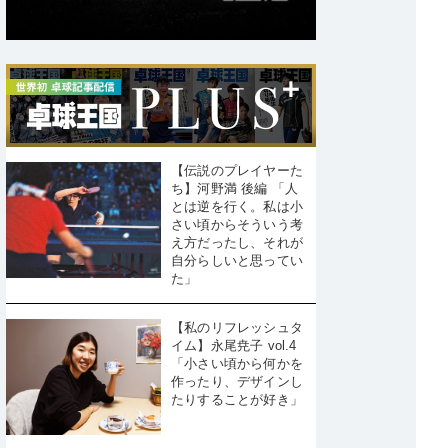
【伝説のプレイヤーた
ち】河野満 後編 「人
とは逆を行く。私は小
さい頃からそういう考
え方だったし、それが
自分らしいと思ってい
た」
【私のリフレッシュタ
イム】永尾尭子 vol.4
「小さい頃から何かを
作ったり、デザインし
たりすることが好き」