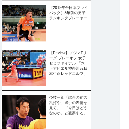
［2018年全日本プレイ
バック］8年前の男子
ランキングプレーヤー
【Review】ノジマTリ
ーグ プレーオフ 女子
セミファイナル 「木
下アビエル神奈川vs日
本生命レッドエルフ」
今枝一郎「試合の前の
乱打や、選手の表情を
見て、 『今日はどう
なのか』と観察する」