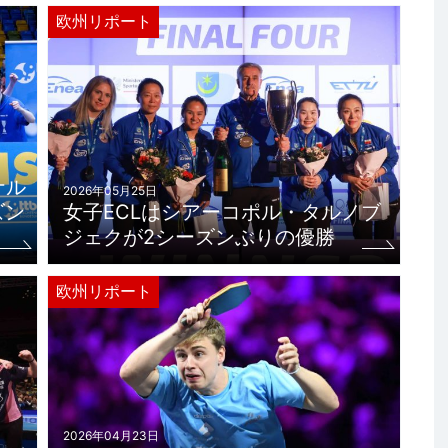
欧州リポート
ナル
2026年05月25日
ズン
女子ECLはシアーコポル・タルノブ
ジェクが2シーズンぶりの優勝
欧州リポート
2026年04月23日