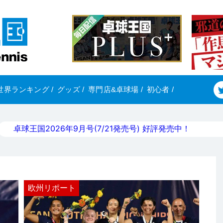
世界ランキング
/
グッズ
/
専門店&卓球場
/
初心者
/
卓球王国2026年9月号(7/21発売号) 好評発売中！
欧州リポート