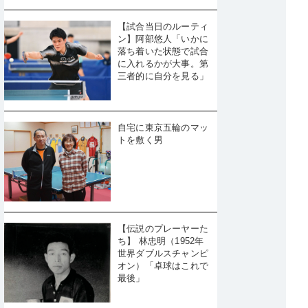
【試合当日のルーティ
ン】阿部悠人「いかに
落ち着いた状態で試合
に入れるかが大事。第
三者的に自分を見る」
自宅に東京五輪のマッ
トを敷く男
【伝説のプレーヤーた
ち】 林忠明（1952年
世界ダブルスチャンピ
オン）「卓球はこれで
最後」