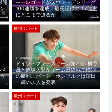
4連
モーレゴードがスウェーデンリーグ
ン
100連勝を達成。最長記録の154連勝
にどこまで迫るか
欧州リポート
2026年04月17日
ドイツ・ブンデスリーガ第21節 横谷
レギ
晟と篠塚大登がホーム最終戦で惜別
ゥ
の勝利。バート・ホンブルクは濵田
一輝の加入を発表
欧州リポート