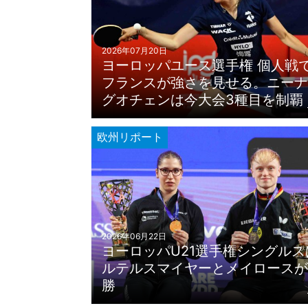
2026年07月20日
ヨーロッパユース選手権 個人戦
フランスが強さを見せる。ニーナ
グオチェンは今大会3種目を制覇
欧州リポート
2026年06月22日
ヨーロッパU21選手権シングルス
ルテルスマイヤーとメイロースが
勝