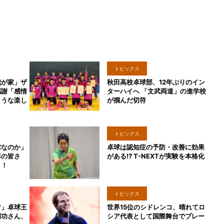
トピックス
我が家」ザ
秋田高校卓球部、12年ぶりのイン
感謝「感情
ターハイへ 「文武両道」の進学校
ような楽し
が掴んだ切符
トピックス
球なのか」
卓球は認知症の予防・改善に効果
年の皆さ
がある!? T-NEXTが実験を本格化
う！
トピックス
対」卓球王
世界15位のシドレンコ、晴れてロ
岡功さん、
シア代表として国際舞台でプレー