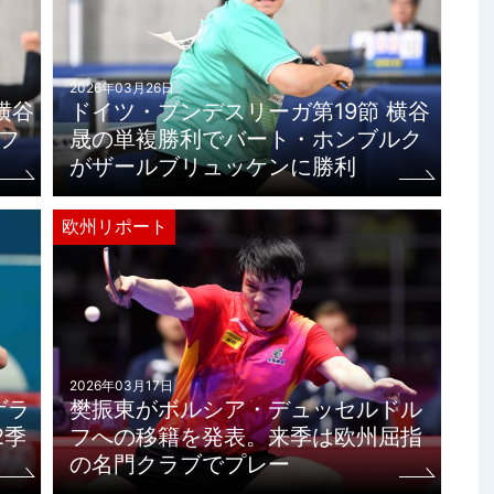
2026年03月26日
横谷
ドイツ・ブンデスリーガ第19節 横谷
フ
晟の単複勝利でバート・ホンブルク
がザールブリュッケンに勝利
欧州リポート
2026年03月17日
ゲラ
樊振東がボルシア・デュッセルドル
2季
フへの移籍を発表。来季は欧州屈指
の名門クラブでプレー