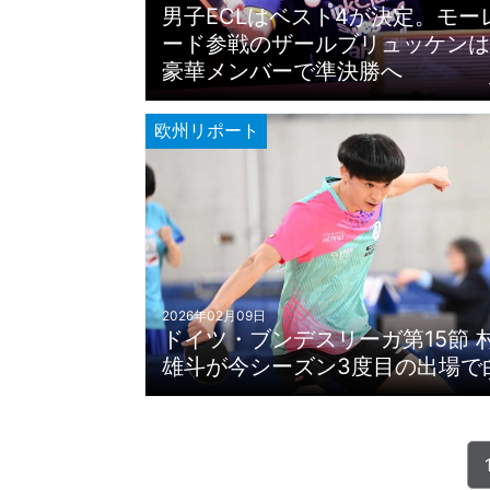
男子ECLはベスト4が決定。モー
ード参戦のザールブリュッケンは
豪華メンバーで準決勝へ
欧州リポート
2026年02月09日
ドイツ・ブンデスリーガ第15節 
雄斗が今シーズン3度目の出場で