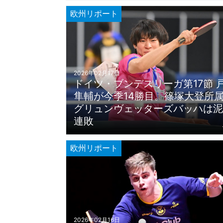
欧州リポート
2026年02月17日
ドイツ・ブンデスリーガ第17節 
隼輔が今季14勝目。篠塚大登所
グリュンヴェッターズバッハは泥
連敗
欧州リポート
2026年02月16日