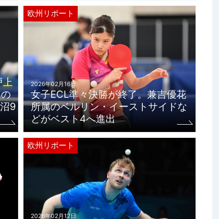
欧州リポート
戸上
2026年02月16日
属の
女子ECL準々決勝が終了。兼吉優花
沼9
所属のベルリン・イーストサイドな
どがベスト4へ進出
欧州リポート
2026年02月12日