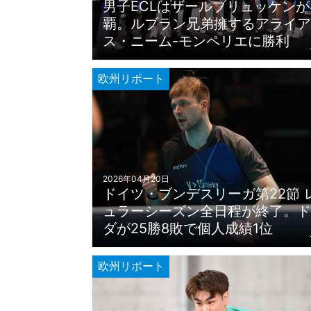
男子ECLはザールブリュッケンが
覇。ルブラン兄弟擁するアライア
ス・ニーム-モンペリエに勝利
欧州リポート
2026年04月20日
ドイツ・ブンデスリーガ第22節 
ュラーシーズン全日程が終了。ド
ダが25勝8敗で個人成績1位
欧州リポート