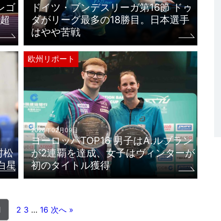
レゴ
ドイツ・ブンデスリーガ第16節 ドゥ
超
ダがリーグ最多の18勝目。日本選手
はやや苦戦
欧州リポート
2026年02月09日
ヨーロッパTOP16 男子はA.ルブラン
村松
が2連覇を達成、女子はヴィンターが
白星
初のタイトル獲得
1
2
3
…
16
次へ »