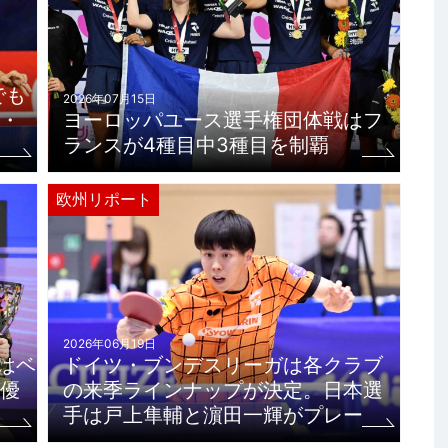
でも
2026年07月15日
・
ヨーロッパユース選手権団体戦はフ
ランスが4種目中3種目を制覇
欧州リポート
2026年06月19日
はベ
ドイツ・ブンデスリーガは各クラブ
優
の来季ラインナップが決定。日本選
手は戸上隼輔と濵田一輝がプレー