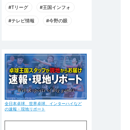
#Tリーグ
#王国インフォ
#テレビ情報
#今野の眼
全日本卓球、世界卓球、インターハイなど
の速報・現地リポート