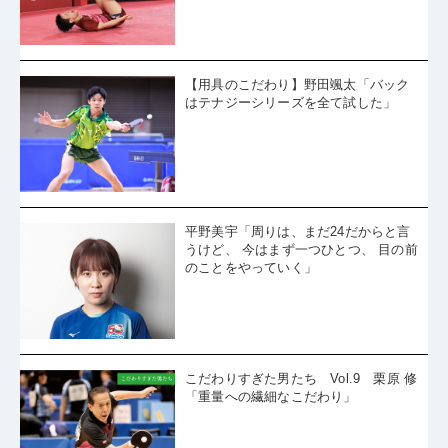
【用具のこだわり】野田颯太「バック
はテナジーシリーズを全て試した」
平野美宇「周りは、まだ24だからと言
うけど、 今はまず一つひとつ、 目の前
のことをやっていく」
こだわりすぎた男たち Vol.9 栗原 修
「重量への繊細なこだわり」