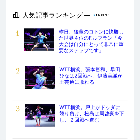
1
昨日、後輩のコトンに快勝し
た世界４位のF.ルブラン「今
大会は自分にとって非常に重
要なステップです」
2
WTT横浜。張本智和、早田
ひなは2回戦へ。伊藤美誠が
王芸迪に敗れる
3
WTT横浜。戸上がドゥダに
競り負け、松島は周啓豪を下
し、２回戦へ進む