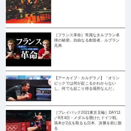
［フランス革命］常識なきルブラン卓
球の秘密。自由なる創造者、ルブラン
兄弟
【アーカイブ・カルデラノ】「オリン
ピックでは何が起こるかわからない
し、何でも起こり得る場所なんだ」
［プレイバック2021東京五輪］DAY11
／8月4日・メダルを懸けたドイツ戦。
張本が2点を取るも日本、決勝を前に散
る