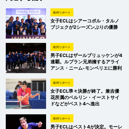
欧州リポート
女子ECLはシアーコポル・タルノ
ブジェクが2シーズンぶりの優勝
欧州リポート
男子ECLはザールブリュッケンが4
連覇。ルブラン兄弟擁するアライ
アンス・ニーム-モンペリエに勝利
欧州リポート
女子ECL準々決勝が終了。兼吉優
花所属のベルリン・イーストサイ
ドなどがベスト4へ進出
欧州リポート
男子ECLはベスト4が決定。モーレ