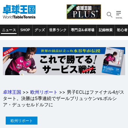
ニュース
SHOP
グッズ
世界ランク
専門店&卓球場
記録検索
初心者
卓球王国
>>
欧州リポート
>> 男子ECLはファイナル4がス
タート。決勝は5季連続でザールブリュッケンvs.ボルシ
ア・デュッセルドルフに
欧州リポート