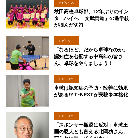
トピックス
秋田高校卓球部、12年ぶりのイン
ターハイへ 「文武両道」の進学校
が掴んだ切符
トピックス
「なるほど、だから卓球なのか」
認知症を心配する中高年の皆さ
ん、卓球をやりましょう！
トピックス
卓球は認知症の予防・改善に効果
がある!? T-NEXTが実験を本格化
トピックス
「スポンサー撤退に反対」卓球王
国の恩人とも言える北岡功さん、