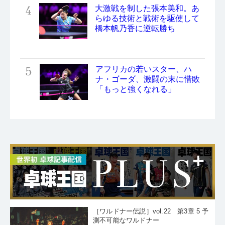
4
大激戦を制した張本美和。あ
らゆる技術と戦術を駆使して
橋本帆乃香に逆転勝ち
5
アフリカの若いスター、ハ
ナ・ゴーダ、激闘の末に惜敗
「もっと強くなれる」
［ワルドナー伝説］vol.22 第3章 5 予
測不可能なワルドナー