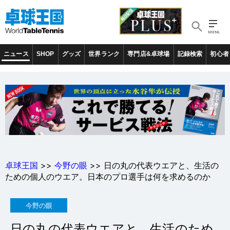
ニュース
SHOP
グッズ
世界ランク
専門店&卓球場
記録検索
初心者
卓球王国
>>
今野の眼
>> 日の丸の代表ウエアと、生活の
ための個人のウエア。日本のプロ選手は何を求めるのか
今野の眼
日の丸の代表ウエアと、生活のため