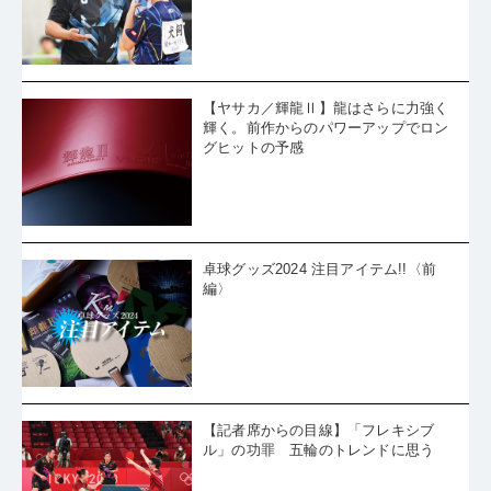
【ヤサカ／輝龍Ⅱ】龍はさらに力強く
輝く。前作からのパワーアップでロン
グヒットの予感
卓球グッズ2024 注目アイテム!!〈前
編〉
【記者席からの目線】「フレキシブ
ル」の功罪 五輪のトレンドに思う