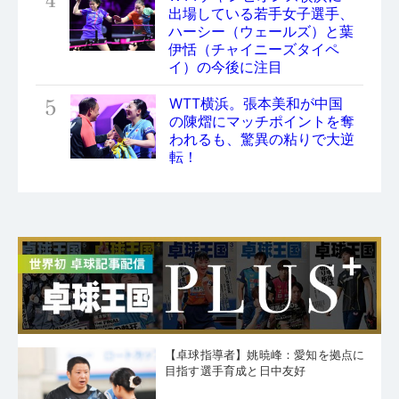
4
出場している若手女子選手、
ハーシー（ウェールズ）と葉
伊恬（チャイニーズタイペ
イ）の今後に注目
5
WTT横浜。張本美和が中国
の陳熠にマッチポイントを奪
われるも、驚異の粘りで大逆
転！
【卓球指導者】姚暁峰：愛知を拠点に
目指す選手育成と日中友好