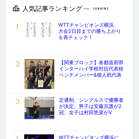
1
WTTチャンピオンズ横浜、
大会2日目までの勝ち上がり
を再チェック！
2
【関東ブロック】各都道府県
インターハイ学校対抗代表校
ベンチメンバー&個人戦代表
3
定通制、シングルスで優勝者
が決定。男子は安藤京護が2
冠、女子は村田悠菜がV
WTTチャンピオンズ横浜に