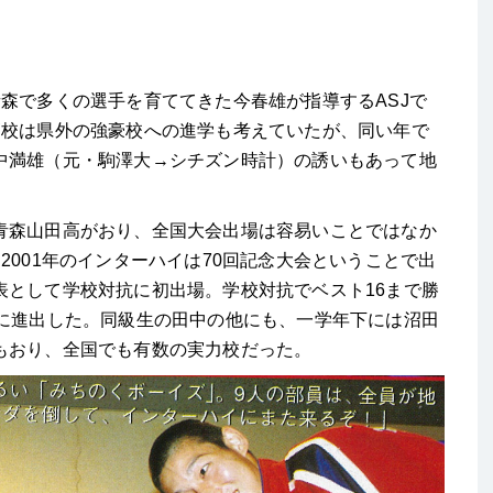
森で多くの選手を育ててきた今春雄が指導するASJで
高校は県外の強豪校への進学も考えていたが、同い年で
中満雄（元・駒澤大→シチズン時計）の誘いもあって地
森山田高がおり、全国大会出場は容易いことではなか
2001年のインターハイは70回記念大会ということで出
表として学校対抗に初出場。学校対抗でベスト16まで勝
6に進出した。同級生の田中の他にも、一学年下には沼田
もおり、全国でも有数の実力校だった。