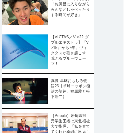
「お風呂に入りながら
みんなとしゃべったり
する時間が好き」
【VICTAS／V >22 ダ
ブルエキストラ】『V
>15』から7年。ヴィ
クタスが巻き起こす、
荒ぶるブルーウェー
ブ！
真説 卓球おもしろ物
語26【卓球ニッポン復
活の萌芽、福原愛と松
下浩二】
［People］岩周宏展
元学生王者は東北福祉
大で指導。「私を育て
てくれた卓球に恩返し