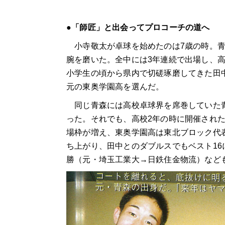
●「師匠」と出会ってプロコーチの道へ
小寺敬太が卓球を始めたのは7歳の時。青
腕を磨いた。全中には3年連続で出場し、
小学生の頃から県内で切磋琢磨してきた田
元の東奥学園高を選んだ。
同じ青森には高校卓球界を席巻していた青
った。それでも、高校2年の時に開催された
場枠が増え、東奥学園高は東北ブロック代
ち上がり、田中とのダブルスでもベスト1
勝（元・埼玉工業大→日鉄住金物流）など