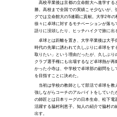
高校卒業後は京都の立命館大へ進学すると
勝。高校まで全国での実績こそ少ないが、
グでは立命館大の5連覇に貢献。大学2年
徐々に卓球に対するモチベーションが落ち
語りに没頭したり、ヒッチハイクで旅に出
卓球とは距離を置き、大学卒業後は大手保
時代の先輩に誘われて久しぶりに卓球をす
取りたい」という理由だったが、久しぶり
クラブ選手権にも出場するなど卓球熱が再
かった小寺は、中学校で卓球部の顧問をし
を目指すことに決めた。
当初は学校の教師として部活で卓球を教え
強しながらコーチのアルバイトをしていた
の師匠とは日本リーグの日本生命、松下電
活躍する脇村利恵子。知人の紹介で脇村の
出す。