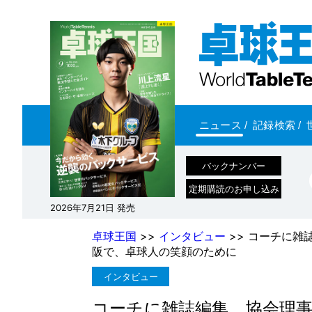
ニュース
/
記録検索
/
バックナンバー
定期購読のお申し込み
2026年7月21日 発売
卓球王国
>>
インタビュー
>> コーチに
阪で、卓球人の笑顔のために
インタビュー
コーチに雑誌編集、協会理