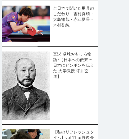
全日本で聞いた用具の
こだわり 吉村真晴・
大島祐哉・赤江夏星・
木村香純
真説 卓球おもしろ物
語7【日本への伝来 ~
日本にピンポンを伝え
た 大学教授 坪井玄
道】
【私のリフレッシュタ
イム】vol.11 岡野俊介