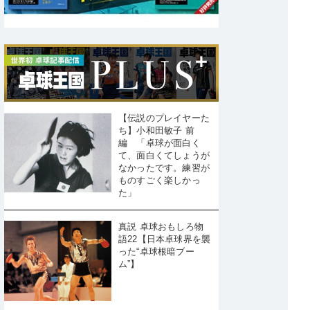
【伝説のプレイヤーた
ち】小和田敏子 前
編 「卓球が面白く
て、面白くてしょうが
なかったです。練習が
ものすごく楽しかっ
た」
真説 卓球おもしろ物
語22【日本卓球界を襲
った“卓球根暗ブー
ム”】