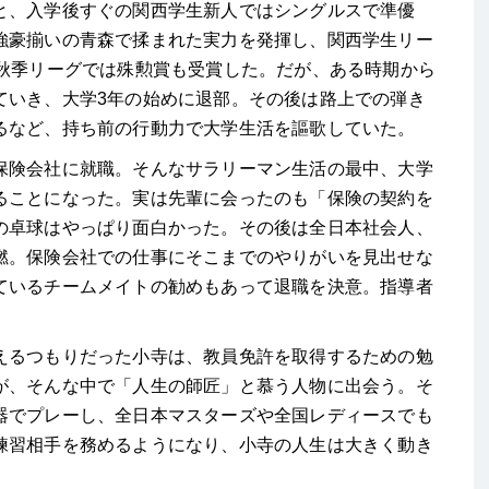
、入学後すぐの関西学生新人ではシングルスで準優
強豪揃いの青森で揉まれた実力を発揮し、関西学生リー
の秋季リーグでは殊勲賞も受賞した。だが、ある時期から
ていき、大学3年の始めに退部。その後は路上での弾き
るなど、持ち前の行動力で大学生活を謳歌していた。
険会社に就職。そんなサラリーマン生活の最中、大学
ることになった。実は先輩に会ったのも「保険の契約を
の卓球はやっぱり面白かった。その後は全日本社会人、
燃。保険会社での仕事にそこまでのやりがいを見出せな
ているチームメイトの勧めもあって退職を決意。指導者
るつもりだった小寺は、教員免許を取得するための勉
が、そんな中で「人生の師匠」と慕う人物に出会う。そ
器でプレーし、全日本マスターズや全国レディースでも
練習相手を務めるようになり、小寺の人生は大きく動き