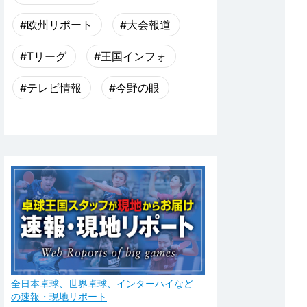
#欧州リポート
#大会報道
#Tリーグ
#王国インフォ
#テレビ情報
#今野の眼
全日本卓球、世界卓球、インターハイなど
の速報・現地リポート