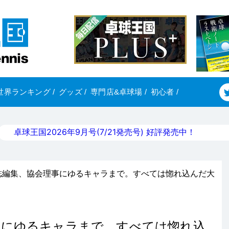
世界ランキング
/
グッズ
/
専門店&卓球場
/
初心者
/
卓球王国2026年9月号(7/21発売号) 好評発売中！
雑誌編集、協会理事にゆるキャラまで。すべては惚れ込んだ大
事にゆるキャラまで。すべては惚れ込