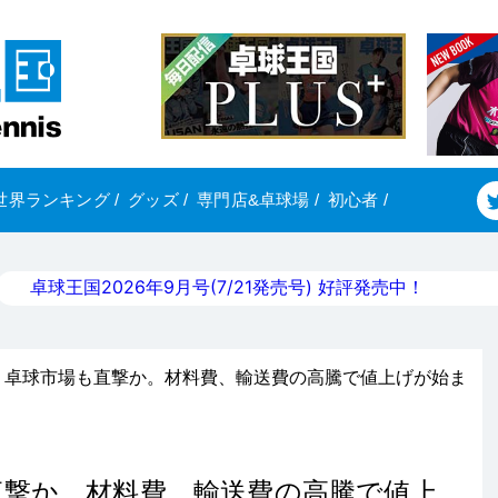
世界ランキング
/
グッズ
/
専門店&卓球場
/
初心者
/
卓球王国2026年9月号(7/21発売号) 好評発売中！
、卓球市場も直撃か。材料費、輸送費の高騰で値上げが始ま
直撃か。材料費、輸送費の高騰で値上