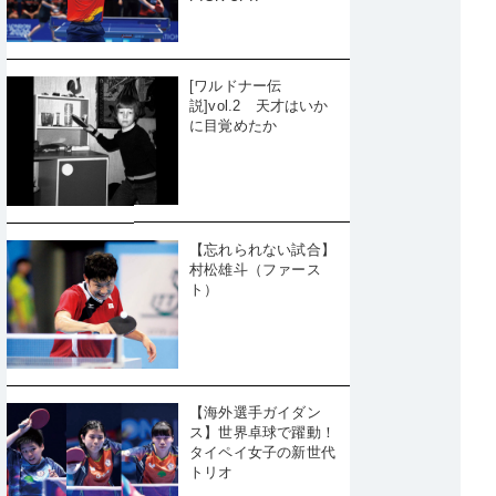
[ワルドナー伝
説]vol.2 天才はいか
に目覚めたか
【忘れられない試合】
村松雄斗（ファース
ト）
【海外選手ガイダン
ス】世界卓球で躍動！
タイペイ女子の新世代
トリオ