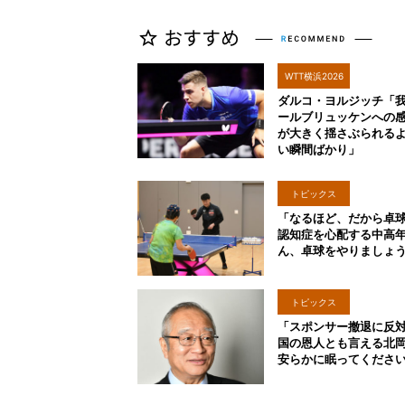
WTT横浜2026
ダルコ・ヨルジッチ「
ールブリュッケンへの
が大きく揺さぶられる
い瞬間ばかり」
トピックス
「なるほど、だから卓
認知症を心配する中高
ん、卓球をやりましょ
トピックス
「スポンサー撤退に反
国の恩人とも言える北
安らかに眠ってくださ