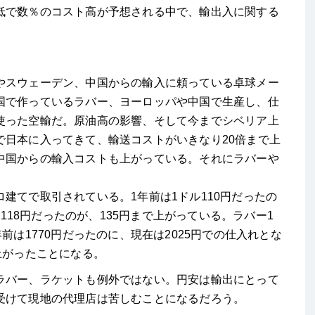
低で数％のコスト高が予想される中で、輸出入に関する
やスウェーデン、中国からの輸入に頼っている卓球メー
国で作っているラバー、ヨーロッパや中国で生産し、仕
使った空輸だ。原油高の影響、そして今までシベリア上
で日本に入ってきて、輸送コストがいきなり20倍まで上
中国からの輸入コストも上がっている。それにラバーや
建てで取引されている。1年前は1ドル110円だったの
前118円だったのが、135円まで上がっている。ラバー1
前は1770円だったのに、現在は2025円での仕入れとな
上がったことになる。
ラバー、ラケットも例外ではない。円安は輸出にとって
受けて現地の代理店は苦しむことになるだろう。