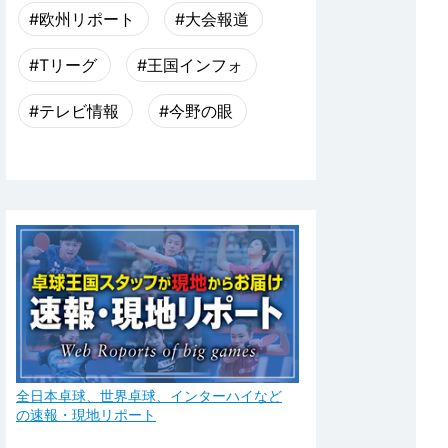
#欧州リポート
#大会報道
#Tリーグ
#王国インフォ
#テレビ情報
#今野の眼
全日本卓球、世界卓球、インターハイなど
の速報・現地リポート