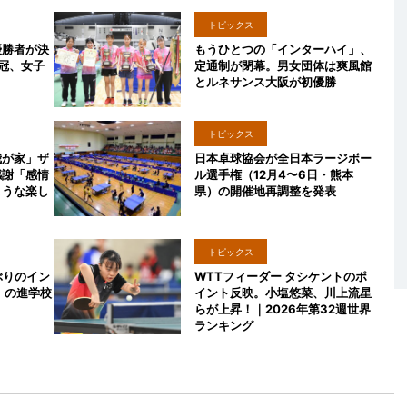
トピックス
優勝者が決
もうひとつの「インターハイ」、
冠、女子
定通制が閉幕。男女団体は爽風館
とルネサンス大阪が初優勝
トピックス
我が家」ザ
日本卓球協会が全日本ラージボー
感謝「感情
ル選手権（12月4〜6日・熊本
ような楽し
県）の開催地再調整を発表
トピックス
ぶりのイン
WTTフィーダー タシケントのポ
」の進学校
イント反映。小塩悠菜、川上流星
らが上昇！｜2026年第32週世界
ランキング