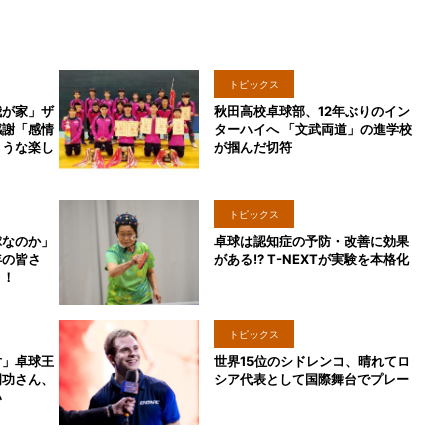
トピックス
我が家」ザ
秋田高校卓球部、12年ぶりのイン
感謝「感情
ターハイへ 「文武両道」の進学校
ような楽し
が掴んだ切符
トピックス
球なのか」
卓球は認知症の予防・改善に効果
年の皆さ
がある!? T-NEXTが実験を本格化
う！
トピックス
対」卓球王
世界15位のシドレンコ、晴れてロ
岡功さん、
シア代表として国際舞台でプレー
い