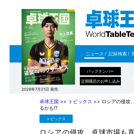
ニュース
/
記録検索
/
バックナンバー
定期購読のお申し込み
2026年7月21日 発売
卓球王国
>>
トピックス
>> ロシアの侵攻
るかも!?
トピックス
ロシアの侵攻、卓球市場も