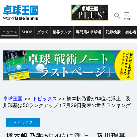
ニュース
SHOP
グッズ
世界ランク
専門店&卓球場
記録検索
初心者
卓球王国
>>
トピックス
>> 橋本帆乃香が14位に浮上、及
川瑞基は50ランクアップ！7月29日発表の世界ランキング
トピックス
橋本帆乃香が14位に浮上、及川瑞基