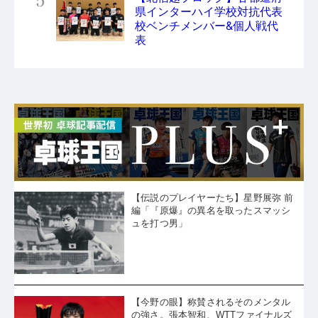
5
県インターハイ学校対抗代表
校ベンチメンバー&個人戦代
表
【伝説のプレイヤーたち】星野展弥 前
編「『原爆』の異名を取ったスマッシ
ュを打つ男」
【今野の眼】称賛されるそのメンタル
の強さ。張本智和、WTTファイナルズ