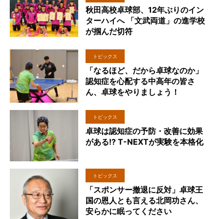
秋田高校卓球部、12年ぶりのイン
ターハイへ 「文武両道」の進学校
が掴んだ切符
トピックス
「なるほど、だから卓球なのか」
認知症を心配する中高年の皆さ
ん、卓球をやりましょう！
トピックス
卓球は認知症の予防・改善に効果
がある!? T-NEXTが実験を本格化
トピックス
「スポンサー撤退に反対」卓球王
国の恩人とも言える北岡功さん、
安らかに眠ってください