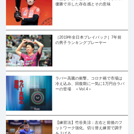
優勝で示した存在感とその意味
［2019年全日本プレイバック］7年前
の男子ランキングプレーヤー
ラバー高騰の衝撃。コロナ禍で市場は
冷え込み、回復期に一気に1万円台ラバ
ーの登場 ＜Vol.4＞
【練習法】竹谷美涼：左右と前後のフ
ットワーク強化。切り替え練習で調子
を上げる