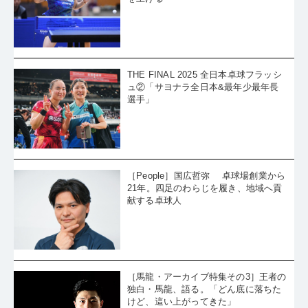
THE FINAL 2025 全日本卓球フラッシ
ュ②「サヨナラ全日本&最年少最年長
選手」
［People］国広哲弥 卓球場創業から
21年。四足のわらじを履き、地域へ貢
献する卓球人
［馬龍・アーカイブ特集その3］王者の
独白・馬龍、語る。「どん底に落ちた
けど、這い上がってきた」