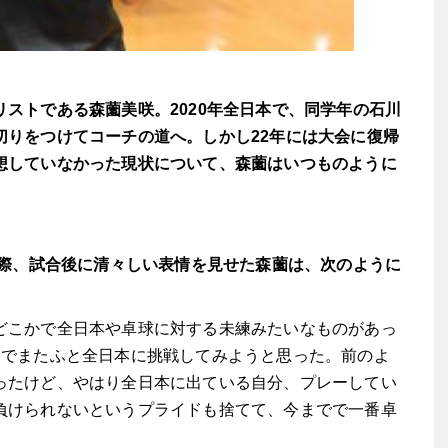
ストである森薗美咲。2020年全日本で、同学年の石川
切りをつけてコーチの道へ。しかし22年には大会に復帰
想していなかった現状について、森薗はいつものように
た際、試合後に清々しい表情を見せた森薗は、次のように
どこかで全日本や卓球に対する未練みたいなものがあっ
中でまたふと全日本に挑戦してみようと思った。前のよ
ったけど、やはり全日本に出ている自分、プレーしてい
負けられないというプライドも捨てて、今までで一番卓