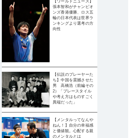
【ワールドニュース】
張本智和がチャンピオ
ンズ香港優勝、ロス五
輪の日本代表は世界ラ
ンキングより選考の方
向性
【伝説のプレーヤーた
ち】中国を震撼させた
男 高橋浩（前編その
2）「プレースタイル
や考え方はものすごく
異端だった」
【メンタルってなんや
ねん！】自分の幸福感
と価値観。心配する親
のメンタルとは