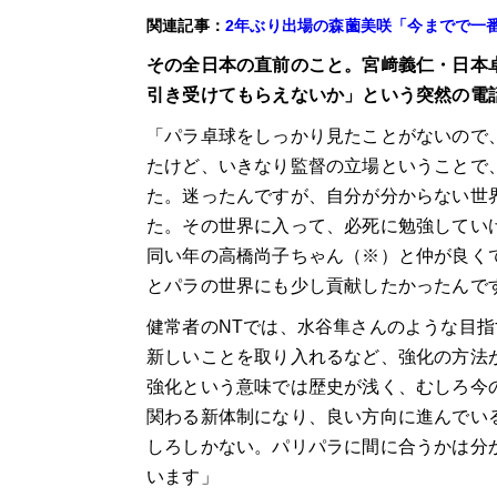
関連記事：
2年ぶり出場の森薗美咲「今までで一番
その全日本の直前のこと。宮﨑義仁・日本
引き受けてもらえないか」という突然の電
「パラ卓球をしっかり見たことがないので
たけど、いきなり監督の立場ということで
た。迷ったんですが、自分が分からない世
た。その世界に入って、必死に勉強してい
同い年の高橋尚子ちゃん（※）と仲が良く
とパラの世界にも少し貢献したかったんで
健常者のNTでは、水谷隼さんのような目
新しいことを取り入れるなど、強化の方法
強化という意味では歴史が浅く、むしろ今
関わる新体制になり、良い方向に進んでい
しろしかない。パリパラに間に合うかは分
います」