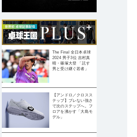
The Final 全日本卓球
2024 男子3位 吉村真
晴・篠塚大登 「託す
男と受け継ぐ若者」
【アンドロ／クロスス
テップ】ブレない強さ
で次のステップへ。フ
ロアを沸かす「大島モ
デル」