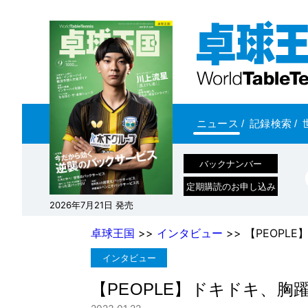
ニュース
/
記録検索
/
バックナンバー
定期購読のお申し込み
2026年7月21日 発売
卓球王国
>>
インタビュー
>> 【PEOPL
インタビュー
【PEOPLE】ドキドキ、胸