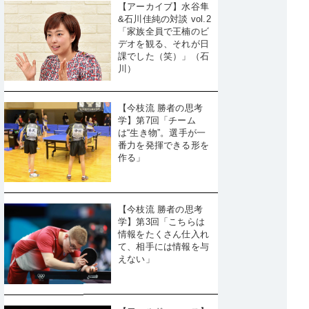
【アーカイブ】水谷隼
&石川佳純の対談 vol.2
「家族全員で王楠のビ
デオを観る、それが日
課でした（笑）」（石
川）
【今枝流 勝者の思考
学】第7回「チーム
は“生き物”。選手が一
番力を発揮できる形を
作る」
【今枝流 勝者の思考
学】第3回「こちらは
情報をたくさん仕入れ
て、相手には情報を与
えない」