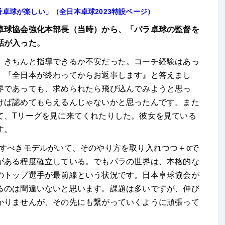
卓球が楽しい」（全日本卓球2023特設ページ）
卓球協会強化本部長（当時）から、「パラ卓球の監督を
話が入った。
、きちんと指導できるか不安だった。コーチ経験はあっ
、『全日本が終わってからお返事します』と答えまし
界であっても、求められたら飛び込んでみようと思っ
けば認めてもらえるんじゃないかと思ったんです。また
て、Tリーグを見に来てくれたりした。彼女を見ている
す。
指すべきモデルがいて、そのやり方を取り入れつつ＋αで
がある程度確立している。でもパラの世界は、本格的な
のトップ選手が最前線という状況です。日本卓球協会が
るのは間違いないと思います。課題は多いですが、伸び
かりませんが、その先にも繋がっていくように頑張って