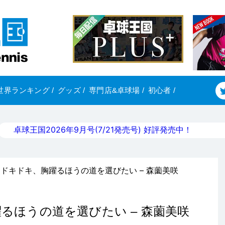
世界ランキング
/
グッズ
/
専門店&卓球場
/
初心者
/
卓球王国2026年9月号(7/21発売号) 好評発売中！
E】ドキドキ、胸躍るほうの道を選びたい – 森薗美咲
躍るほうの道を選びたい – 森薗美咲