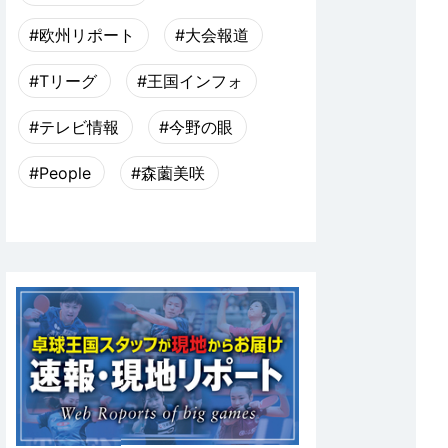
#欧州リポート
#大会報道
#Tリーグ
#王国インフォ
#テレビ情報
#今野の眼
#People
#森薗美咲