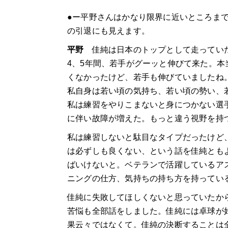
●ー平野さんはかなり限界に近いところま
の引退にも見えます。
平野
佳純は日本のトップとして走っていた
4、5年間、若手がグーッと伸びて来た。
くなかったけど、若手も伸びていましたね
私自身は若い頃の気持ち、若い頃の勢い、
私は練習をやりこまないと身につかない選
に伴い故障が増えた。もっと違う視野を持
私は練習しないと駄目なタイプだったけど
は必ずしも良くない、という話を佳純とも
ばいけないと。ベテランで活躍しているア
ニングの仕方、気持ちの持ち方を持ってい
佳純に失敗してほしくないと思っていたか
苦悩も全部話をしました。佳純には卓球が
果云々ではなくて。佳純の決断することは