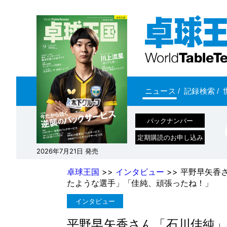
ニュース
/
記録検索
/
バックナンバー
定期購読のお申し込み
2026年7月21日 発売
卓球王国
>>
インタビュー
>> 平野早矢
たような選手」「佳純、頑張ったね！」
インタビュー
平野早矢香さん「石川佳純