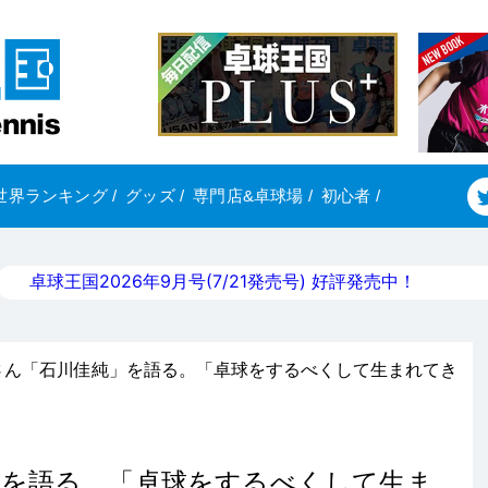
世界ランキング
/
グッズ
/
専門店&卓球場
/
初心者
/
卓球王国2026年9月号(7/21発売号) 好評発売中！
香さん「石川佳純」を語る。「卓球をするべくして生まれてき
」を語る。「卓球をするべくして生ま