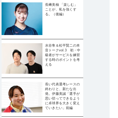
長﨑美柚 「楽しむ」
ことが、私を強くす
る。（後編）
水谷隼＆松平賢二の本
音トークvol.3 初・中
級者がサービスを練習
する時のポイントを考
える
長い代表選考レースの
終わりと、新たな出
発。伊藤美誠「選手が
思い切ってできるよう
に卓球界を大きく変え
ていきたい」前編