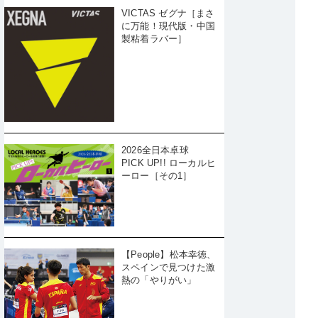
VICTAS ゼグナ［まさ
に万能！現代版・中国
製粘着ラバー］
2026全日本卓球
PICK UP!! ローカルヒ
ーロー［その1］
【People】松本幸徳、
スペインで見つけた激
熱の「やりがい」