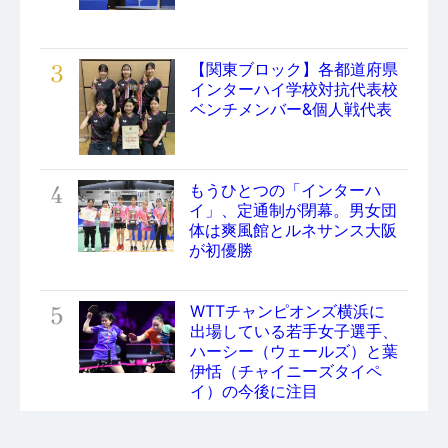
3
【関東ブロック】各都道府県
インターハイ学校対抗代表校
ベンチメンバー&個人戦代表
4
もうひとつの「インターハ
イ」、定通制が閉幕。男女団
体は爽風館とルネサンス大阪
が初優勝
5
WTTチャンピオンズ横浜に
出場している若手女子選手、
ハーシー（ウェールズ）と葉
伊恬（チャイニーズタイペ
イ）の今後に注目