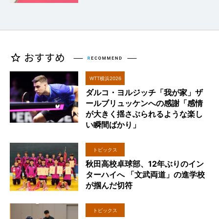
WTT横浜2026
ダルコ・ヨルジッチ「我が家」ザ
ールブリュッケンへの感謝「感情
が大きく揺さぶられるような楽し
い瞬間ばかり」
トピックス
秋田高校卓球部、12年ぶりのイン
ターハイへ 「文武両道」の進学校
が掴んだ切符
トピックス