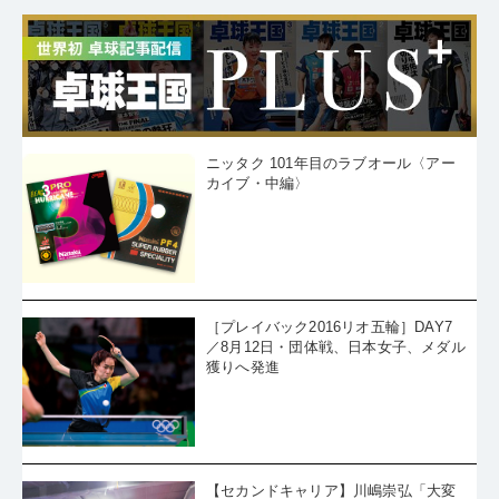
ニッタク 101年目のラブオール〈アー
カイブ・中編〉
［プレイバック2016リオ五輪］DAY7
／8月12日・団体戦、日本女子、メダル
獲りへ発進
【セカンドキャリア】川嶋崇弘「大変