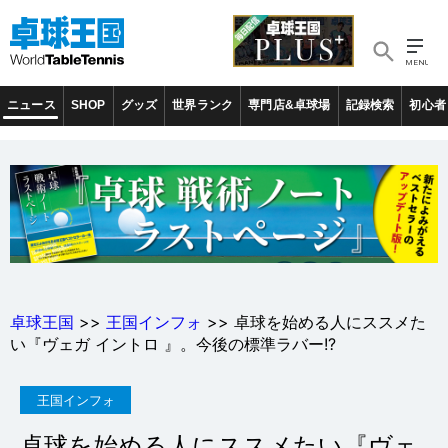
ニュース
SHOP
グッズ
世界ランク
専門店&卓球場
記録検索
初心者
卓球王国
>>
王国インフォ
>> 卓球を始める人にススメた
い『ヴェガ イントロ 』。今後の標準ラバー!?
王国インフォ
卓球を始める人にススメたい『ヴェ