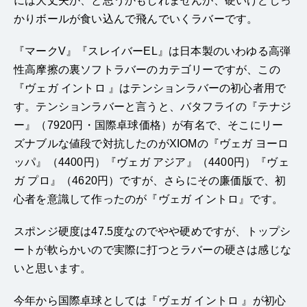
には大丈夫か、と思うかもしれませんが、硬いけどしっ
かりボールが食い込んで飛んでいくラバーです。
『マークV』『スレイバーEL』は日本製のいわゆる高弾
性高摩擦の裏ソフトラバーのカテゴリーですが、この
『ヴェガ イントロ 』はテンションラバーの初心者用で
す。テンションラバーと言うと、バタフライの『テナジ
ー』（7920円・国際卓球価格）が有名で、そこにリー
ズナブルな値段で対抗したのがXIOMの『ヴェガ ヨーロ
ッパ』（4400円）『ヴェガ アジア』（4400円）『ヴェ
ガ プロ』（4620円）ですが、さらにその廉価版で、初
心者を意識して作ったのが『ヴェガ イントロ』です。
スポンジ硬度は47.5度なのでやや硬めですが、トップシ
ートが軟らかいので実際に打つとラバーの硬さは感じな
いと思います。
今年から国際卓球としては『ヴェガ イントロ 』が初心