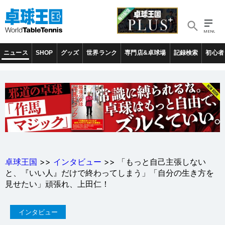
ニュース
SHOP
グッズ
世界ランク
専門店&卓球場
記録検索
初心者
卓球王国
>>
インタビュー
>> 「もっと自己主張しない
と、『いい人』だけで終わってしまう」「自分の生き方を
見せたい」頑張れ、上田仁！
インタビュー