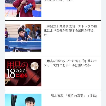
【練習法】齋藤俊太朗「ストップの強
化により自分が攻撃する展開が増え
た」
［用具の18のタブーに迫る①］重いラ
ケットで打つとボールは重いのか
張本智和 「横浜の真実」（後編）