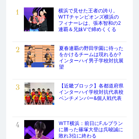
1
横浜で見せた王者の誇り。
WTTチャンピオンズ横浜の
フィナーレは、張本智和の2
連覇＆兄妹Vで締めくくる
2
夏春連覇の野田学園に待った
をかけるチームは現れるか?
インターハイ男子学校対抗展
望
3
【近畿ブロック】各都道府県
インターハイ学校対抗代表校
ベンチメンバー&個人戦代表
4
WTT横浜：前日にF.ルブラン
に勝った篠塚大登は呉晙誠に
敗れ3位に終わる