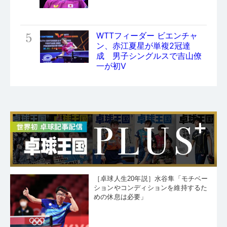
5
WTTフィーダー ビエンチャ
ン、赤江夏星が単複2冠達
成 男子シングルスで吉山僚
一が初V
［卓球人生20年説］水谷隼「モチベー
ションやコンディションを維持するた
めの休息は必要」