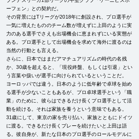
ブンデスリーガ1部リーグの中堅クラブ「ケーニヒスホ
ーフェン」との契約だ。
その背景にはTリーグが2018年に創設され、プロ選手が
一気に増えたもののチーム数が増えずに上田のように実
力のある選手でさえも出場機会に恵まれずにいる実態が
ある。プロ選手として出場機会を求めて海外に渡るのは
当然の行動とも言える。
さらに、日本ではまだアマチュアリズムの時代の名残
か、30歳を超えると、「現役終盤、もしくは引退」とい
う言葉や扱いが選手に向けられているということだ。
ヨーロッパでは違う。日本のように低年齢で卓球を始め
る選手が少ないこともあるが、プロ卓球選手という「職
業」のために、彼らはできるだけ長くプロ選手として活
動を続ける。それは家族を養うという意味でもある。
31歳にして、東京の家を売り払い、家族とともにドイツ
に渡る。できるだけ長くプレーを続けたいと上田は語
る。彼自身が、新たな日本のプロ選手のロールモデルに