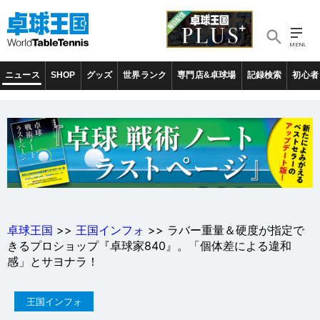
ニュース
SHOP
グッズ
世界ランク
専門店&卓球場
記録検索
初心者
卓球王国
>>
王国インフォ
>> ラバー重量＆硬度が指定で
きるプロショップ『卓球家840』。「個体差による違和
感」とサヨナラ！
王国インフォ