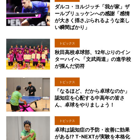
ダルコ・ヨルジッチ「我が家」ザ
ールブリュッケンへの感謝「感情
が大きく揺さぶられるような楽し
い瞬間ばかり」
トピックス
秋田高校卓球部、12年ぶりのイン
ターハイへ 「文武両道」の進学校
が掴んだ切符
トピックス
「なるほど、だから卓球なのか」
認知症を心配する中高年の皆さ
ん、卓球をやりましょう！
トピックス
卓球は認知症の予防・改善に効果
がある!? T-NEXTが実験を本格化