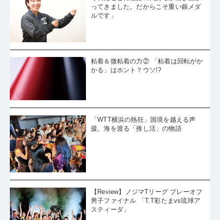
ってきました。だからこそ重い銀メダ
ルです」
粘着＆微粘着の力② 「粘着は回転がか
かる」はホント？ウソ!?
「WTT横浜の熱狂」国境を越える声
援。海を渡る「推し活」の物語
【Review】ノジマTリーグ プレーオフ
男子ファイナル 「T.T彩たまvs琉球ア
スティーダ」