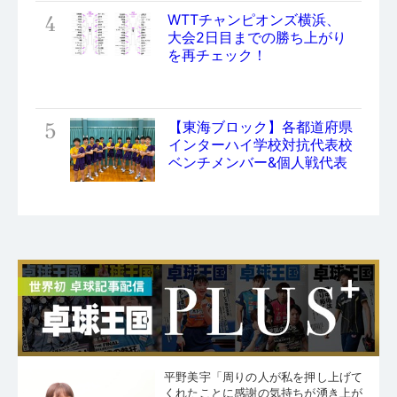
4
WTTチャンピオンズ横浜、
大会2日目までの勝ち上がり
を再チェック！
5
【東海ブロック】各都道府県
インターハイ学校対抗代表校
ベンチメンバー&個人戦代表
平野美宇「周りの人が私を押し上げて
くれたことに感謝の気持ちが湧き上が