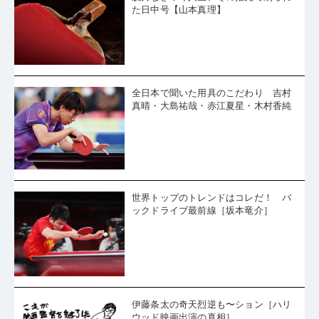
た日中号【山本真理】
全日本で聞いた用具のこだわり 吉村
真晴・大島祐哉・赤江夏星・木村香純
世界トップのトレンドはコレだ！ バ
ックドライブ最前線［坂本竜介］
伊藤条太の奇天烈逆も〜ション［ハリ
ウッド映画出演の真相］