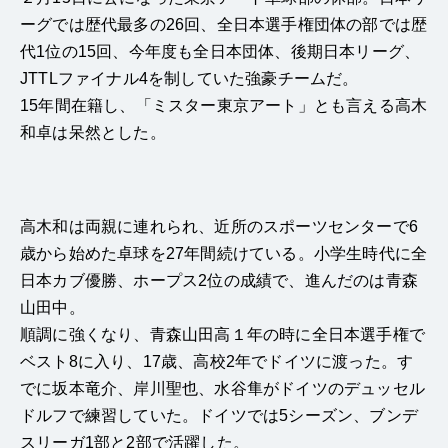
ーグでは歴代最多の26回、全日本選手権団体の部では歴
代1位の15回、今年度も全日本団体、後期日本リーグ、
JTTLファイナル4を制していた強豪チームだ。
15年間在籍し、「ミスター東京アート」とも言える高木
和卓は呆然とした。
高木和は両親に連れられ、近所のスポーツセンターで6
歳から始めた卓球を27年間続けている。小学生時代に全
日本カブ優勝、ホープス2位の成績で、進んだのは青森
山田中。
順調に強くなり、青森山田高１年の時に全日本選手権で
ベスト8に入り、17歳、高校2年でドイツに渡った。す
でに坂本竜介、岸川聖也、水谷隼がドイツのデュッセル
ドルフで練習していた。ドイツでは5シーズン、ブンデ
スリーガ1部と2部で活躍した。