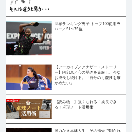
世界ランキング男子 トップ100使用ラ
バー／51〜75位
【アーカイブ／アナザー・ストーリ
ー】阿部恵／心の弱さを克服し、今な
お成長し続ける。「自分の可能性を確
かめたい」
【読み物＋】強くなれる！成長でき
る！卓球ノート活用術
脱力なき卓球人生、その指先で削られ