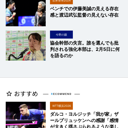
世界卓球2024
ベンチでの伊藤美誠の見える存在
感と渡辺武弘監督の見えない存在
今野の眼
協会幹部の失言。誰を選んでも批
判される強化本部は、2月5日に何
を語るのか
WTT横浜2026
ダルコ・ヨルジッチ「我が家」ザ
ールブリュッケンへの感謝「感情
が大きく揺さぶられるような楽し