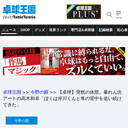
ニュース
SHOP
グッズ
世界ランク
専門店&卓球場
記録検索
初心者
卓球王国
>>
今野の眼
>> 【卓球】突然の休部。暴れん坊
アートの高木和卓「ぼくは岸川くんと隼の背中を追い続け
てきた」
今野の眼