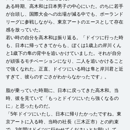
ある時期、高木和は日本男子の中心にいた。のちに若手
が台頭し、国際大会への出場が減る中でも、ポーランド
リーグに参戦しながら、東京アートのエースとして存在
感を放っていた。
若い時の自分を高木和は振り返る。「ドイツに行った時
も、日本に帰ってきてからも、ぼくは1歳上の岸川くん
と1歳下の隼の背中を追いかけていました。それが自分
が頑張るモチベーションになり、二人を追いかけること
で強くなれた。正直、ドイツにいる時は隼と岸川君と近
すぎて、彼らのすごさがわからなかったです」。
脂が乗っていた時期に、日本に戻ってきた高木和。当
時、彼を見ていて「もっとドイツにいたら強くなるの
に」と思ったものだ。
「5年ドイツにいたし、日本に帰りたかったですね。東
京アートに入る時、当時の社長（三木正市）との約束
で、3年間はドイツに行かせてくださいとお願いして、