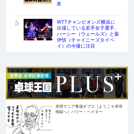
表
5
WTTチャンピオンズ横浜に
出場している若手女子選手、
ハーシー（ウェールズ）と葉
伊恬（チャイニーズタイペ
イ）の今後に注目
卓球マニア養成ギブス［ようこそ卓球
地獄へ］バリー・ヘイター