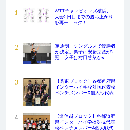
1
WTTチャンピオンズ横浜、
大会2日目までの勝ち上がり
を再チェック！
2
定通制、シングルスで優勝者
が決定。男子は安藤京護が2
冠、女子は村田悠菜がV
3
【関東ブロック】各都道府県
インターハイ学校対抗代表校
ベンチメンバー&個人戦代表
4
【北信越ブロック】各都道府
県インターハイ学校対抗代表
校ベンチメンバー&個人戦代