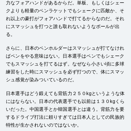
力なフォアハンドがあるからだ。単板、もしくはシェー
クよりも軽量のペンラケットでもシェークに匹敵か、そ
れ以上の豪打がフォアハンドで打てるからなのだ。それ
にスマッシュを打つと誰も取れないようなボールが出
る。
さらに、日本のペンホルダーはスマッシュが打てなけれ
ばペンをやる意味はない。日本選手はペンでもシェーク
でもスマッシュを打てるはず。なぜなら小さい頃に多球
練習をした時にスマッシュを必ず打つので、体にスマッ
シュ感覚が染みついているのだ。
日本選手はどう鍛えても背筋力２５０kgというような体
にはならない。日本の代表選手でも以前は１３０kgくら
いだった。中国選手とか韓国選手とは違う。背筋力を要
するドライブ打法に頼りすぎては日本人としての民族的
特性が生かされないのではないか。