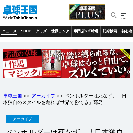
ニュース
SHOP
グッズ
世界ランク
専門店&卓球場
記録検索
初心者
卓球王国
>>
アーカイブ
>> ペンホルダーは死なず。「日
本独自のスタイルを創れば世界で勝てる」高島
アーカイブ
ペンホルダーは死なず。「日本独自