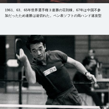
1961、63、65年世界選手権３連勝の荘則棟。67年は中国不参
加だったため連勝は途切れた。ペン表ソフトの両ハンド速攻型