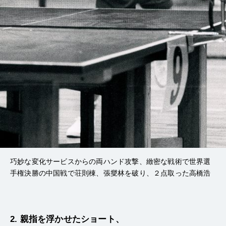
巧妙な変化サービスからの両ハンド攻撃、緻密な戦術で世界選
手権決勝の中国戦で荘則棟、張燮林を破り、２点取った高橋浩
2. 親指を浮かせたショート、