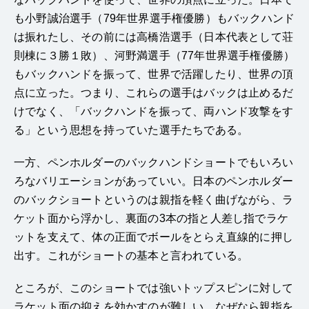
も小野誠治選手（79年世界選手権優勝）もバックハンド
は振れたし、その前には高橋浩選手（日本代表として荘
則棟に３勝１敗）、河野満選手（77年世界選手権優勝）
もバックハンドを振って、世界で活躍したり、世界の頂
点に立った。つまり、これらの選手はバックは止めるだ
けでなく、「バックハンドを振って、両ハンド攻撃をす
る」という思想を持っていた選手たちである。
一方、ペンホルダーのバックハンドショートでもいろい
ろなバリエーションがあっていい。日本のペンホルダー
のバックショートというのは親指を軽く曲げながら、ラ
ケット面から浮かし、裏面の3本の指と人差し指でラケ
ットを支えて、体の正面でボールをとらえ直線的に押し
出す。これがショートの基本と言われている。
ところが、このショートでは強いトップスピンに対して
ラケット面の抑えを効かすのが難しい。なぜなら親指を