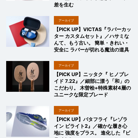
差を生む
アーカイブ
【PICK UP】VICTAS『ラバーカッ
ター カスタムセット』／ハサミな
んて、もう古い。 簡単・きれい・
安全に ラバーが切れる魔法の道具
アーカイブ
【PICK UP】ニッタク『 ヒノブレ
イド 7.22』／細部に漂う「和」の
こだわり。 木曽桧+特殊素材4層の
ユニークな限定ブレード
アーカイブ
【PICK UP】バタフライ『レゾラ
イン ビライト2』／確かな履き心
地に 強度をプラス。 進化した『ビ