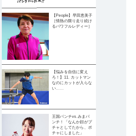
【People】早田恵美子
［情熱の限り走り続け
るパワフルレディー］
【悩みを自信に変え
ろ！】11. カットマン
なのにカットが入らな
い……
王国パンチvs.みまパ
ンチ！「なんか顔がプ
チャとしてたから、ポ
チャにしました」