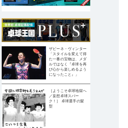
ザビーネ・ヴィンター
「スタイルを変えて得
た一番の宝物は、メダ
ルではなく『卓球を再
び心から楽しめるよう
になったこと』」
［ようこそ卓球地獄へ
／妄想卓球スパー
ク！］ 卓球選手の髪
型