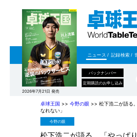
ニュース
/
記録検索
/
バックナンバー
定期購読のお申し込み
2026年7月21日 発売
卓球王国
>>
今野の眼
>> 松下浩二が語る
なれない」
今野の眼
松下浩二が語る。「やっぱ