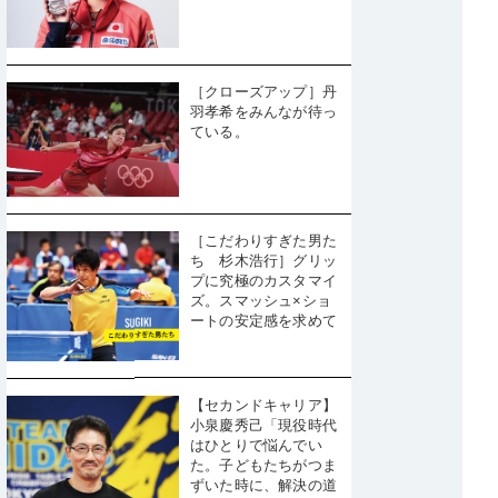
［クローズアップ］丹
羽孝希をみんなが待っ
ている。
［こだわりすぎた男た
ち 杉木浩行］グリッ
プに究極のカスタマイ
ズ。スマッシュ×ショ
ートの安定感を求めて
【セカンドキャリア】
小泉慶秀己「現役時代
はひとりで悩んでい
た。子どもたちがつま
ずいた時に、解決の道