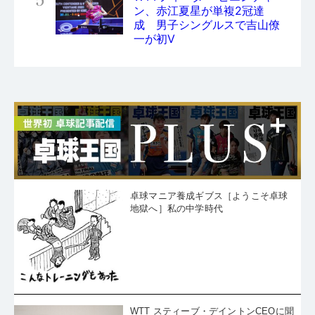
5
ン、赤江夏星が単複2冠達
成 男子シングルスで吉山僚
一が初V
卓球マニア養成ギブス［ようこそ卓球
地獄へ］私の中学時代
WTT スティーブ・デイントンCEOに聞