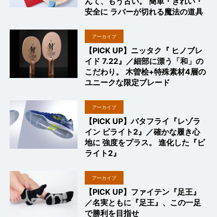
んて、もう古い。 簡単・きれい・
安全に ラバーが切れる魔法の道具
アーカイブ
【PICK UP】ニッタク『 ヒノブレ
イド 7.22』／細部に漂う「和」の
こだわり。 木曽桧+特殊素材4層の
ユニークな限定ブレード
アーカイブ
【PICK UP】バタフライ『レゾラ
イン ビライト2』／確かな履き心
地に 強度をプラス。 進化した『ビ
ライト2』
アーカイブ
【PICK UP】ファイテン『足王』
／名実ともに『足王』、この一足
で勝利を目指せ