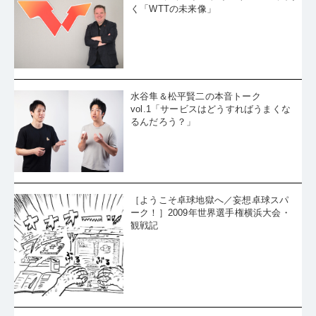
く「WTTの未来像」
水谷隼＆松平賢二の本音トーク
vol.1「サービスはどうすればうまくな
るんだろう？」
［ようこそ卓球地獄へ／妄想卓球スパ
ーク！］2009年世界選手権横浜大会・
観戦記