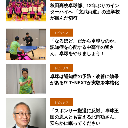
秋田高校卓球部、12年ぶりのイン
ターハイへ 「文武両道」の進学校
が掴んだ切符
トピックス
「なるほど、だから卓球なのか」
認知症を心配する中高年の皆さ
ん、卓球をやりましょう！
トピックス
卓球は認知症の予防・改善に効果
がある!? T-NEXTが実験を本格化
トピックス
「スポンサー撤退に反対」卓球王
国の恩人とも言える北岡功さん、
安らかに眠ってください