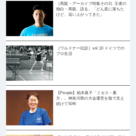
［馬龍・アーカイブ特集その3］王者の
独白・馬龍、語る。「どん底に落ちた
けど、這い上がってきた」
［ワルドナー伝説］vol.10 ドイツでの
プロ生活
【People】柏木眞子「ミセス・裏
方」。神奈川県の大会運営を陰で支え
続けて50年