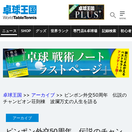
ニュース
SHOP
グッズ
世界ランク
専門店&卓球場
記録検索
初心者
卓球王国
>>
アーカイブ
>> ピンポン外交50周年 伝説の
チャンピオン荘則棟 波瀾万丈の人生を語る
アーカイブ
ピンポン外交50周年 伝説のチャン