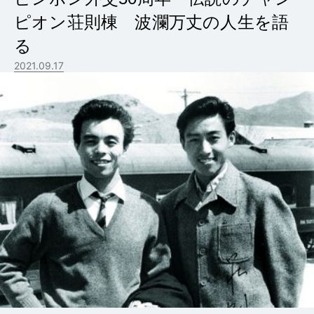
ピオン荘則棟 波瀾万丈の人生を語
る
2021.09.17