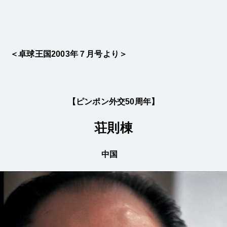
＜卓球王国2003年７月号より＞
【ピンポン外交50周年】
荘則棟
中国