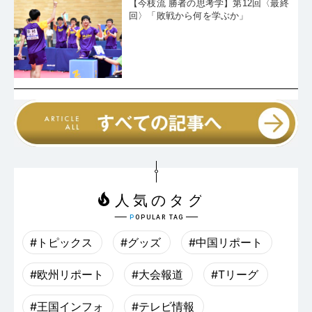
【今枝流 勝者の思考学】第12回〈最終
回〉「敗戦から何を学ぶか」
#トピックス
#グッズ
#中国リポート
#欧州リポート
#大会報道
#Tリーグ
#王国インフォ
#テレビ情報