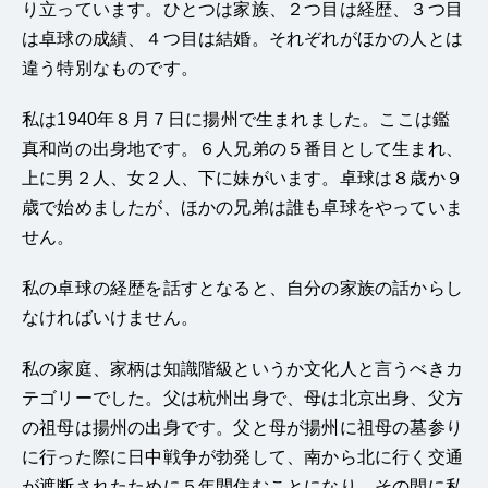
り立っています。ひとつは家族、２つ目は経歴、３つ目
は卓球の成績、４つ目は結婚。それぞれがほかの人とは
違う特別なものです。
私は1940年８月７日に揚州で生まれました。ここは鑑
真和尚の出身地です。６人兄弟の５番目として生まれ、
上に男２人、女２人、下に妹がいます。卓球は８歳か９
歳で始めましたが、ほかの兄弟は誰も卓球をやっていま
せん。
私の卓球の経歴を話すとなると、自分の家族の話からし
なければいけません。
私の家庭、家柄は知識階級というか文化人と言うべきカ
テゴリーでした。父は杭州出身で、母は北京出身、父方
の祖母は揚州の出身です。父と母が揚州に祖母の墓参り
に行った際に日中戦争が勃発して、南から北に行く交通
が遮断されたために５年間住むことになり、その間に私