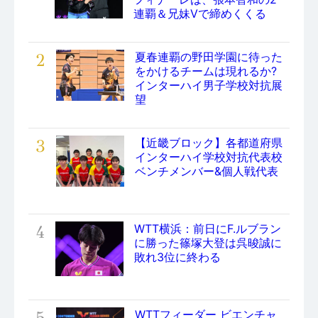
連覇＆兄妹Vで締めくくる
2
夏春連覇の野田学園に待った
をかけるチームは現れるか?
インターハイ男子学校対抗展
望
3
【近畿ブロック】各都道府県
インターハイ学校対抗代表校
ベンチメンバー&個人戦代表
4
WTT横浜：前日にF.ルブラン
に勝った篠塚大登は呉晙誠に
敗れ3位に終わる
WTTフィーダー ビエンチャ