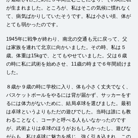
が生まれました。ところが、私はそこの気候に慣れなく
て、病気ばかりしていたそうです。私は小さい頃、体が
とても弱かったのです。
1945年に戦争が終わり、南北の交通も元に戻って、父
は家族を連れて北京に向かいました。その時、私は５
歳。体重は15kgで、とてもやせていました。父は６歳
の時に私に武術を始めさせ、11歳の時まで６年間続けま
した。
８歳か９歳の時に学校に入り、体も小さく丈夫でなく、
バスケットボールをやるには背が届かず、サッカーをす
るには体力がないために、結局卓球を選びました。最初
は卓球というよりもただの遊びでした。当時は誰にも教
わることなく、コーチと呼べる人もいなかったのです
が、武術よりは卓球のほうがおもしろかったし、遊びな
がらも、私は卓球に魅力を感じ、強く引き込まれ、この