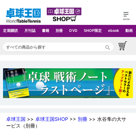
定期購読
月刊誌
書籍
別冊
DVD
SHOP限定
ebook
動画
卓球王国
>>
卓球王国SHOP
>>
別冊
>> 水谷隼の大サ
ービス（別冊）