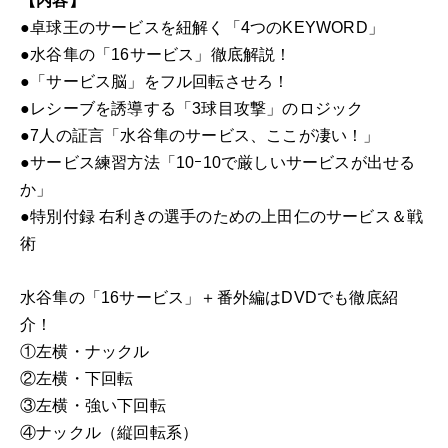
【内容】
●卓球王のサービスを紐解く「4つのKEYWORD」
●水谷隼の「16サービス」徹底解説！
●「サービス脳」をフル回転させろ！
●レシーブを誘導する「3球目攻撃」のロジック
●7人の証言「水谷隼のサービス、ここが凄い！」
●サービス練習方法「10ｰ10で厳しいサービスが出せる
か」
●特別付録 右利きの選手のための上田仁のサービス＆戦
術
水谷隼の「16サービス」＋番外編はDVDでも徹底紹
介！
①左横・ナックル
②左横・下回転
③左横・強い下回転
④ナックル（縦回転系）