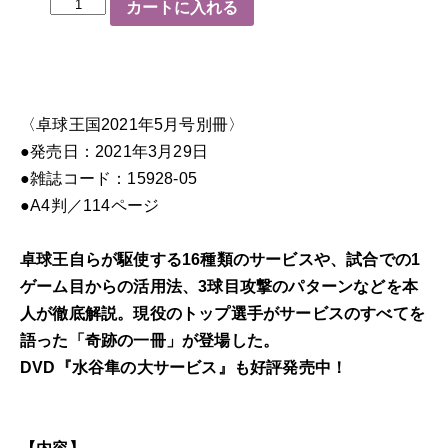
水
カートに入れる
谷
隼
の
大
〈卓球王国2021年5月号別冊〉
サ
●発売日：2021年3月29日
ー
●雑誌コード：15928-05
ビ
●A4判／114ページ
ス
（別
卓球王自らが駆使する16種類のサービスや、試合での1
冊）
ゲーム目からの活用法、3球目攻撃のパターンなどを本
個
人が徹底解説。現役のトップ選手がサービスのすべてを
語った「奇跡の一冊」が登場した。
DVD『水谷隼の大サービス』も好評発売中！