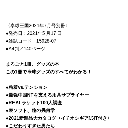
ッ
ズ
〈卓球王国2021年7月号別冊〉
2021
●発売日：2021年5 月17 日
個
●雑誌コード：15928-07
●A4判／140ページ
まるごと1冊、グッズの本
この1冊で卓球グッズのすべてがわかる！
●粘着vs.テンション
●最強中国NTを支える用具サプライヤー
●REALラケット100人調査
●表ソフト、粒の幾何学
●2021新製品大カタログ〈イチオシギア試打付き〉
●こだわりすぎた男たち
●CNFってナンだ？