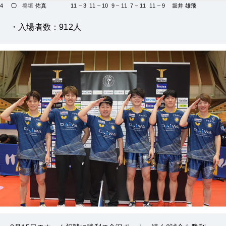
4
◯
谷垣 佑真
11 – 3
11 – 10
9 – 11
7 – 11
11 – 9
坂井 雄飛
・入場者数：912人