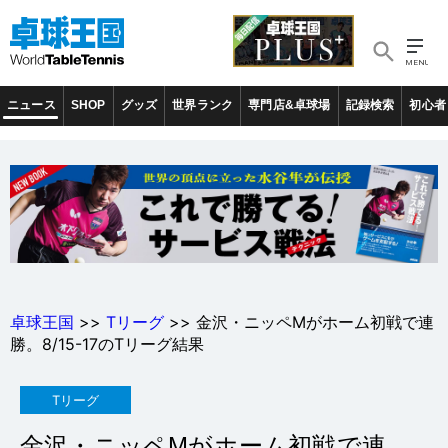
ニュース
SHOP
グッズ
世界ランク
専門店&卓球場
記録検索
初心者
卓球王国
>>
Tリーグ
>> 金沢・ニッペMがホーム初戦で連
勝。8/15-17のTリーグ結果
Tリーグ
金沢・ニッペMがホーム初戦で連