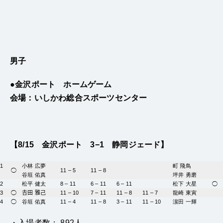
男子
●金沢ポート
ホームゲーム
会場：いしかわ総合スポーツセンター
【8/15
金沢ポート
3−1 静岡ジェード】
1
小林 広夢
町 飛鳥
◯
11 – 5
11 – 8
谷垣 佑真
坪井 勇磨
2
松平 健太
8 – 11
6 – 11
6 – 11
松下 大星
◯
3
◯
𠮷田 雅己
11 – 10
7 – 11
11 – 8
11 – 7
龍崎 東寅
4
◯
谷垣 佑真
11 – 4
11 – 8
3 – 11
11 – 10
濵田 一輝
・入場者数： 892人