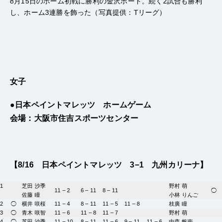
8月15日のホーム初戦に勝利の金沢ポート。続く2試合も勝利
し、ホーム3連勝を飾った（写真提供：Tリーグ）
女子
●日本ペイントマレッツ
ホームゲーム
会場：大阪市住吉スポーツセンター
【8/16 日本ペイントマレッツ 3−1 九州カリーナ】
1
芝田 沙季
野村 萌
11 – 2
6 – 11
8 – 11
◯
佐藤 瞳
小林 りんご
2
◯
横井 咲桜
11 – 4
8 – 11
11 – 5
11 – 8
枝廣 瞳
3
◯
青木 咲智
11 – 6
11 – 8
11 – 7
野村 萌
4
◯
芝田 沙季
11 – 10
8 – 11
11 – 6
9 – 11
11 – 6
中森 帆南