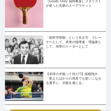
［Goods Story 福岡春菜］メダリスト
が使った先輩のスペアラケット
「荻村伊智朗」という生き方 プレー
ヤーとして、卓球の指導者・理論家と
して、球界のリーダーとして
【卓球の才能って何だ!?】坂根翔大
「変えたばかりの用具でも使いこなせ
る選手に、才能を感じる」