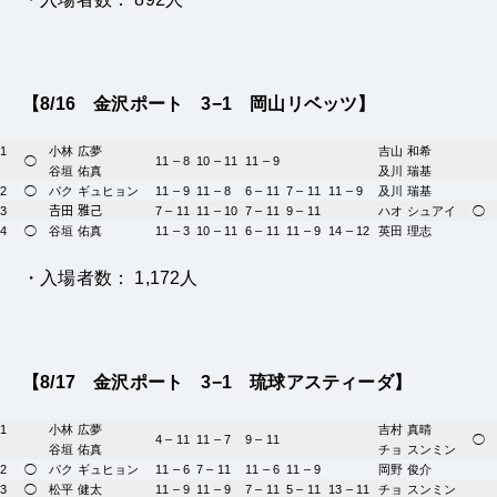
【8/16
金沢ポート
3−1 岡山リベッツ】
1
小林 広夢
吉山 和希
◯
11 – 8
10 – 11
11 – 9
谷垣 佑真
及川 瑞基
2
◯
パク ギュヒョン
11 – 9
11 – 8
6 – 11
7 – 11
11 – 9
及川 瑞基
3
𠮷田 雅己
7 – 11
11 – 10
7 – 11
9 – 11
ハオ シュアイ
◯
4
◯
谷垣 佑真
11 – 3
10 – 11
6 – 11
11 – 9
14 – 12
英田 理志
・入場者数： 1,172人
【8/17
金沢ポート
3−1 琉球アスティーダ】
1
小林 広夢
吉村 真晴
4 – 11
11 – 7
9 – 11
◯
谷垣 佑真
チョ スンミン
2
◯
パク ギュヒョン
11 – 6
7 – 11
11 – 6
11 – 9
岡野 俊介
3
◯
松平 健太
11 – 9
11 – 9
7 – 11
5 – 11
13 – 11
チョ スンミン