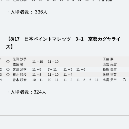
・入場者数： 336人
【8/17 日本ペイントマレッツ 3−1 京都カグヤライ
ズ】
1
芝田 沙季
工藤 夢
◯
11 – 10
11 – 10
佐藤 瞳
出雲 美空
2
◯
芝田 沙季
11 – 8
7 – 11
11 – 3
11 – 6
松島 美空
3
◯
横井 咲桜
11 – 8
11 – 10
11 – 4
牧野 里菜
4
青木 咲智
10 – 11
10 – 11
11 – 2
11 – 8
6 – 11
出雲 美空
◯
・入場者数：324人