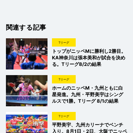
関連する記事
Tリーグ
トップがニッペMに勝利し2勝目。
KA神奈川は張本美和が試合を決め
る。Tリーグ8/2の結果
Tリーグ
ホームのニッペM・九州ともに白
星発進。九州・平野美宇はシング
ルスで1勝。Tリーグ 8/1の結果
Tリーグ
平野美宇、九州カリーナでベンチ
入り。8月1日・2日、大阪でニッペ