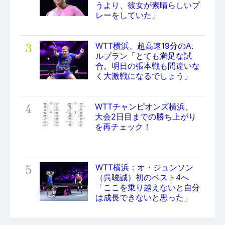
うより、彼女が素晴らしいプ
レーをしていた」
3
WTT横浜、超高速19分のA.
ルブラン「とても満足な試
合。明日の張本戦も間違いな
く大激戦になるでしょう」
4
WTTチャンピオンズ横浜、
大会2日目までの勝ち上がり
を再チェック！
5
WTT横浜：オ・ジュンソン
（呉晙誠）初のベスト4へ
「ここを乗り越えないと自分
は成長できないと思った」