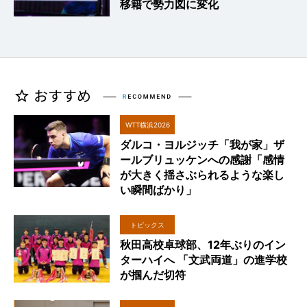
移籍で勢力図に変化
WTT横浜2026
ダルコ・ヨルジッチ「我が家」ザ
ールブリュッケンへの感謝「感情
が大きく揺さぶられるような楽し
い瞬間ばかり」
トピックス
秋田高校卓球部、12年ぶりのイン
ターハイへ 「文武両道」の進学校
が掴んだ切符