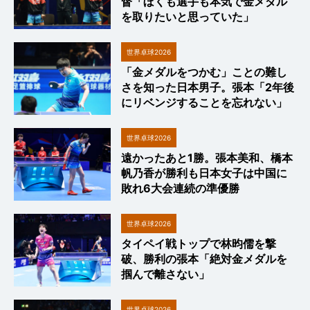
督「ぼくも選手も本気で金メダル
を取りたいと思っていた」
世界卓球2026
「金メダルをつかむ」ことの難し
さを知った日本男子。張本「2年後
にリベンジすることを忘れない」
世界卓球2026
遠かったあと1勝。張本美和、橋本
帆乃香が勝利も日本女子は中国に
敗れ6大会連続の準優勝
世界卓球2026
タイペイ戦トップで林昀儒を撃
破、勝利の張本「絶対金メダルを
掴んで離さない」
世界卓球2026