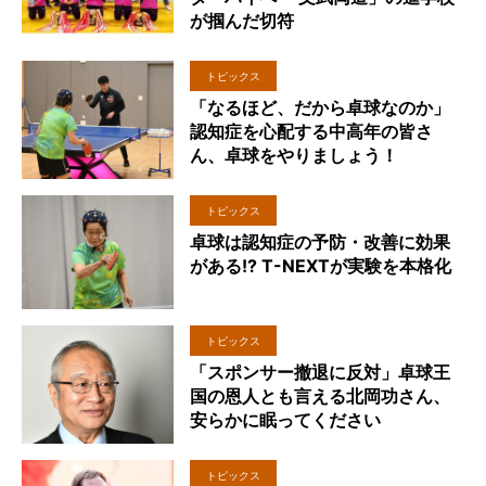
が掴んだ切符
トピックス
「なるほど、だから卓球なのか」
認知症を心配する中高年の皆さ
ん、卓球をやりましょう！
トピックス
卓球は認知症の予防・改善に効果
がある!? T-NEXTが実験を本格化
トピックス
「スポンサー撤退に反対」卓球王
国の恩人とも言える北岡功さん、
安らかに眠ってください
トピックス