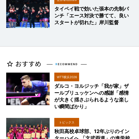
タイペイ戦で効いた張本の先制パ
ンチ「エース対決で勝てて、良い
スタートが切れた」岸川監督
WTT横浜2026
ダルコ・ヨルジッチ「我が家」ザ
ールブリュッケンへの感謝「感情
が大きく揺さぶられるような楽し
い瞬間ばかり」
トピックス
秋田高校卓球部、12年ぶりのイン
ターハイへ 「文武両道」の進学校