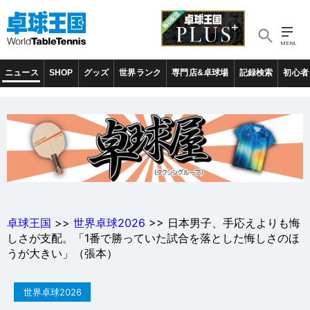
ニュース
SHOP
グッズ
世界ランク
専門店&卓球場
記録検索
初心者
卓球王国
>>
世界卓球2026
>> 日本男子、手応えよりも悔
しさが支配。「1番で勝っていた試合を落とした悔しさのほ
うが大きい」（張本）
世界卓球2026