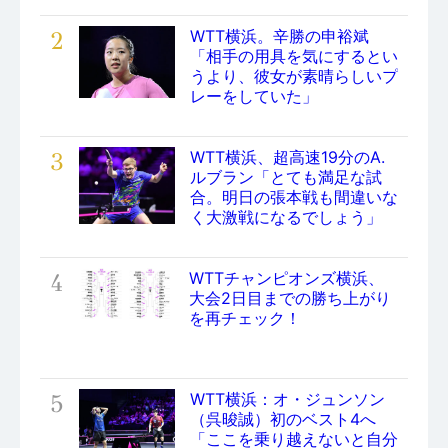
2
WTT横浜。辛勝の申裕斌
「相手の用具を気にするとい
うより、彼女が素晴らしいプ
レーをしていた」
3
WTT横浜、超高速19分のA.
ルブラン「とても満足な試
合。明日の張本戦も間違いな
く大激戦になるでしょう」
4
WTTチャンピオンズ横浜、
大会2日目までの勝ち上がり
を再チェック！
5
WTT横浜：オ・ジュンソン
（呉晙誠）初のベスト4へ
「ここを乗り越えないと自分