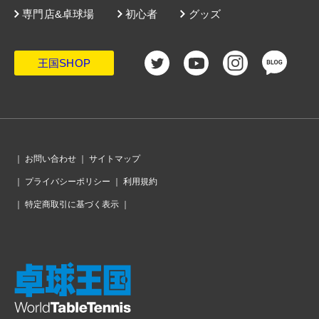
を制した王国が12連覇に挑む
専門店&卓球場
初心者
グッズ
・
日本男子、チャイニーズタイペイを圧倒。4大会ぶりの決勝へ!!
・
ルーマニアの奮闘も及ばず。中国女子、オール3ｰ0での勝利で決
勝進出！
・
「正直、決勝のことで頭がいっぱい」いざ悲願の金メダルへ、
日本女子ドイツ戦後のコメント
王国SHOP
・
ドイツにリベンジ許さず。日本女子が3-0勝利で6大会連続の決
勝進出
・
日本選手が絶対やらないパフォーマンス。ルーマニア、26年ぶ
りの歓喜の瞬間「ヒョイ」と5人
・
男女決勝トーナメント表、準々決勝が終了し表彰台にあがる男
女4チームが決定！
・
トレビアン、フラビアン！ 18歳のコトンがカルデラノをKO、フ
ランスが2大会連続で準決勝へ
・
ルーマニア女子、2000年大会以来のメダル確定。歓喜のセレブ
レーションはちょっとやり過ぎ？
・
ちょっと気になる赤いケース。ドーハ大会の王楚欽ラケット破
｜
お問い合わせ
｜
サイトマップ
損事件を受けて導入
・
中国男子、復活の兆し。準々決勝で韓国との大一番に完勝し、
｜
プライバシーポリシー
｜
利用規約
連覇継続へ一歩前進
・
「ドイツ戦は想像以上に苦しい試合になると思って準備した
い」日本女子、ウクライナ戦後のコメント
｜
特定商取引に基づく表示
｜
・
ウクライナも圧倒した日本女子、6大会連続でのメダルが確定。
準決勝はドイツと今大会2度目の対戦
・
『TTR』の功罪。戦略的な使い方と、サービスフォルトの急増
・
日本女子を待ち受けるドイツ。メダル獲得の原動力は「変化＋
パワー」のヴィンター
・
ドイツ戦の勝利で波に乗れるか松島輝空「自分たちが目指すの
は金メダル。まだまだ満足しない」
・
女子準々決勝、韓国は釜山大会に続いて中国に敗戦。ドイツは
香港を下し、2大会ぶりのメダル確定
・
ドイツを破りメダル確定！手応えを語る岸川監督「張本のメン
タルは素晴らしかった」
・
男子準々決勝第2試合、林昀儒の活躍でタイペイがスウェーデン