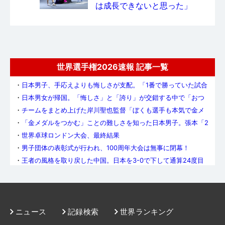
は成長できないと思った」
世界選手権2026速報 記事一覧
・
日本男子、手応えよりも悔しさが支配。「1番で勝っていた試合
を落とした悔しさのほうが大きい」（張本）
・
日本男女が帰国。「悔しさ」と「誇り」が交錯する中で「おつ
かれさま」
・
チームをまとめ上げた岸川聖也監督「ぼくも選手も本気で金メ
ダルを取りたいと思っていた」
・
「金メダルをつかむ」ことの難しさを知った日本男子。張本「2
年後にリベンジすることを忘れない」
・
世界卓球ロンドン大会、最終結果
・
男子団体の表彰式が行われ、100周年大会は無事に閉幕！
・
王者の風格を取り戻した中国。日本を3-0で下して通算24度目
の世界王座に輝く
・
遠かったあと1勝。張本美和、橋本帆乃香が勝利も日本女子は中
国に敗れ6大会連続の準優勝
・
全力で声を出す馬龍や許昕、ジャージを脱いた王皓監督。総力
戦の中国が見せた底力
・
タイペイ戦トップで林昀儒を撃破、勝利の張本「絶対金メダル
を掴んで離さない」
・
タイペイ戦で効いた張本の先制パンチ「エース対決で勝てて、
ニュース
記録検索
世界ランキング
良いスタートが切れた」岸川監督
・
日本男子の決勝の相手は中国に決定！フランスとの世紀の一戦