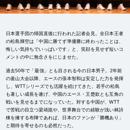
日本選手団の帰国直後に行われた記者会見。全日本王者
の松島輝空は「中国に勝てず準優勝に終わったことは、
悔しい気持ちでいっぱいです」と、笑顔を見せず短いコ
メントの中に無念さをにじませた。
過去50年で「最強」とも目される今の日本男子。2年前
の釜山大会以降、エースの張本智和は安定した力を発揮
し、WTTシリーズでも活躍を続けてきた。若手の松島
も著しい成長を遂げ、中国のエース・王楚欽とも互角の
戦いを見せるまでになっていた。対する中国が、WTT
で苦戦の目立つ梁靖崑や、世界舞台での経験が浅い林詩
棟を擁する布陣であれば、日本のファンが「勝機あり」
と期待を寄せるのも必然だった。