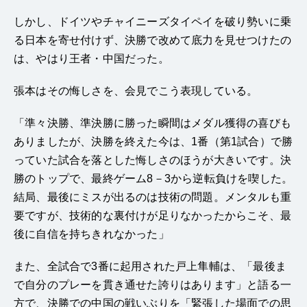
しかし、ドイツやチャイニーズタイペイを破り勢いに乗
る日本を寄せ付けず、決勝で改めて底力を見せつけたの
は、やはり王者・中国だった。
張本はその悔しさを、会見でこう表現している。
「準々決勝、準決勝に勝った瞬間はメダル獲得の喜びも
ありましたが、決勝を終えた今は、1番（第1試合）で勝
っていた試合を落とした悔しさのほうが大きいです。決
勝のトップで、最終ゲーム8－3から逆転負けを喫した。
結局、最後にミスが出るのは技術の問題。メンタルも重
要ですが、技術的な裏付けが足りなかったからこそ、最
後に自信を持ちきれなかった」
また、全試合で3番に起用された戸上隼輔は、「最後ま
で自分のプレーを貫き通せた誇りはあります」と語る一
方で、決勝での中国の戦いぶりを「緊張した場面での思