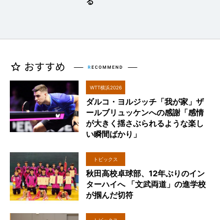
る
WTT横浜2026
ダルコ・ヨルジッチ「我が家」ザ
ールブリュッケンへの感謝「感情
が大きく揺さぶられるような楽し
い瞬間ばかり」
トピックス
秋田高校卓球部、12年ぶりのイン
ターハイへ 「文武両道」の進学校
が掴んだ切符