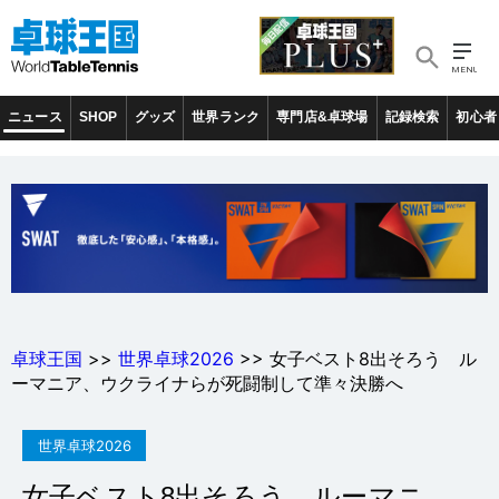
ニュース
SHOP
グッズ
世界ランク
専門店&卓球場
記録検索
初心者
卓球王国
>>
世界卓球2026
>> 女子ベスト8出そろう ル
ーマニア、ウクライナらが死闘制して準々決勝へ
世界卓球2026
女子ベスト8出そろう ルーマニ