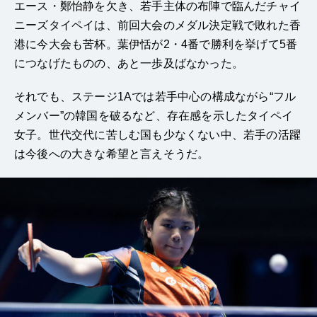
エース・鄭怡静を欠き、若手主体の布陣で臨んだチャイ
ニーズタイペイは、前回大会のメダル決定戦で敗れた香
港に今大会も苦杯。葉伊恬が2・4番で勝利を挙げて5番
につなげたものの、あと一歩及ばなかった。
それでも、ステージ1Aでは若手中心の構成ながら“フル
メンバー”の韓国を破るなど、存在感を示したタイペイ
女子。世代交代に苦しむ国も少なくない中、若手の活躍
は今後への大きな希望と言えそうだ。