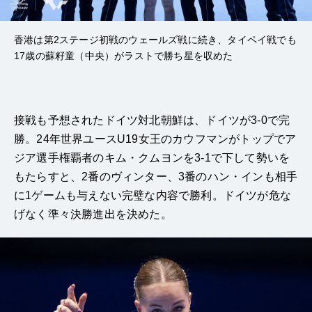
香港は第2ステージ初戦のウェールズ戦に続き、タイペイ戦でも
17歳の蘇籽童（中央）がラストで勝ち星を収めた
接戦も予想されたドイツ対北朝鮮は、ドイツが3-0で完
勝。24年世界ユースU19女王のカウフマンがトップでア
ジア選手権覇者のキム・クムヨンを3-1で下して勢いを
もたらすと、2番のヴィンター、3番のハン・インも相手
に1ゲームも与えない完璧な内容で勝利。ドイツが危な
げなく準々決勝進出を決めた。