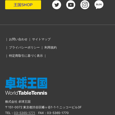
・
「正直、決勝のことで頭がいっぱい」いざ悲願の金メダルへ、
日本女子ドイツ戦後のコメント
王国SHOP
・
ドイツにリベンジ許さず。日本女子が3-0勝利で6大会連続の決
勝進出
・
日本選手が絶対やらないパフォーマンス。ルーマニア、26年ぶ
りの歓喜の瞬間「ヒョイ」と5人
・
男女決勝トーナメント表、準々決勝が終了し表彰台にあがる男
女4チームが決定！
・
トレビアン、フラビアン！ 18歳のコトンがカルデラノをKO、フ
ランスが2大会連続で準決勝へ
・
ルーマニア女子、2000年大会以来のメダル確定。歓喜のセレブ
レーションはちょっとやり過ぎ？
・
ちょっと気になる赤いケース。ドーハ大会の王楚欽ラケット破
｜
お問い合わせ
｜
サイトマップ
損事件を受けて導入
・
中国男子、復活の兆し。準々決勝で韓国との大一番に完勝し、
｜
プライバシーポリシー
｜
利用規約
連覇継続へ一歩前進
・
「ドイツ戦は想像以上に苦しい試合になると思って準備した
い」日本女子、ウクライナ戦後のコメント
｜
特定商取引に基づく表示
｜
・
ウクライナも圧倒した日本女子、6大会連続でのメダルが確定。
準決勝はドイツと今大会2度目の対戦
・
『TTR』の功罪。戦略的な使い方と、サービスフォルトの急増
・
日本女子を待ち受けるドイツ。メダル獲得の原動力は「変化＋
パワー」のヴィンター
・
ドイツ戦の勝利で波に乗れるか松島輝空「自分たちが目指すの
は金メダル。まだまだ満足しない」
・
女子準々決勝、韓国は釜山大会に続いて中国に敗戦。ドイツは
香港を下し、2大会ぶりのメダル確定
・
ドイツを破りメダル確定！手応えを語る岸川監督「張本のメン
タルは素晴らしかった」
・
男子準々決勝第2試合、林昀儒の活躍でタイペイがスウェーデン
を撃破！日本が待つ準決勝へ駒を進める
株式会社 卓球王国
・
エースの仕事、2点取りの張本智和。「本当にうれしいけど、今
のチームは金を目指せる」
〒151-0072 東京都渋谷区幡ヶ谷1-1-1 ニッコービル3F
・
難敵ドイツを破り、日本男子が2大会ぶりのメダル確定させる。
TEL：
03-5365-1771
FAX：03-5365-1770
準決勝はスウェーデンとチャイニーズタイペイの勝者と激突