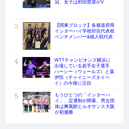
冠、女子は村田悠菜がV
3
【関東ブロック】各都道府県
インターハイ学校対抗代表校
ベンチメンバー&個人戦代表
4
WTTチャンピオンズ横浜に
出場している若手女子選手、
ハーシー（ウェールズ）と葉
伊恬（チャイニーズタイペ
イ）の今後に注目
5
もうひとつの「インターハ
イ」、定通制が閉幕。男女団
体は爽風館とルネサンス大阪
が初優勝