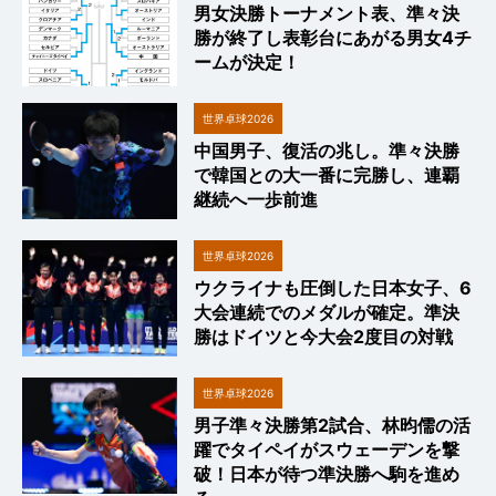
男女決勝トーナメント表、準々決
勝が終了し表彰台にあがる男女4チ
ームが決定！
世界卓球2026
中国男子、復活の兆し。準々決勝
で韓国との大一番に完勝し、連覇
継続へ一歩前進
世界卓球2026
ウクライナも圧倒した日本女子、6
大会連続でのメダルが確定。準決
勝はドイツと今大会2度目の対戦
世界卓球2026
男子準々決勝第2試合、林昀儒の活
躍でタイペイがスウェーデンを撃
破！日本が待つ準決勝へ駒を進め