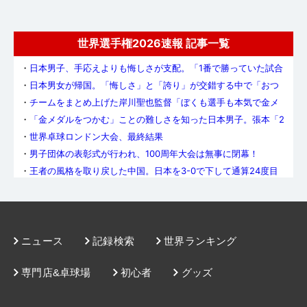
世界選手権2026速報 記事一覧
・
日本男子、手応えよりも悔しさが支配。「1番で勝っていた試合
を落とした悔しさのほうが大きい」（張本）
・
日本男女が帰国。「悔しさ」と「誇り」が交錯する中で「おつ
かれさま」
・
チームをまとめ上げた岸川聖也監督「ぼくも選手も本気で金メ
ダルを取りたいと思っていた」
・
「金メダルをつかむ」ことの難しさを知った日本男子。張本「2
年後にリベンジすることを忘れない」
・
世界卓球ロンドン大会、最終結果
・
男子団体の表彰式が行われ、100周年大会は無事に閉幕！
・
王者の風格を取り戻した中国。日本を3-0で下して通算24度目
の世界王座に輝く
・
遠かったあと1勝。張本美和、橋本帆乃香が勝利も日本女子は中
国に敗れ6大会連続の準優勝
・
全力で声を出す馬龍や許昕、ジャージを脱いた王皓監督。総力
戦の中国が見せた底力
・
タイペイ戦トップで林昀儒を撃破、勝利の張本「絶対金メダル
を掴んで離さない」
・
タイペイ戦で効いた張本の先制パンチ「エース対決で勝てて、
ニュース
記録検索
世界ランキング
良いスタートが切れた」岸川監督
・
日本男子の決勝の相手は中国に決定！フランスとの世紀の一戦
を制した王国が12連覇に挑む
専門店&卓球場
初心者
グッズ
・
日本男子、チャイニーズタイペイを圧倒。4大会ぶりの決勝へ!!
・
ルーマニアの奮闘も及ばず。中国女子、オール3ｰ0での勝利で決
勝進出！