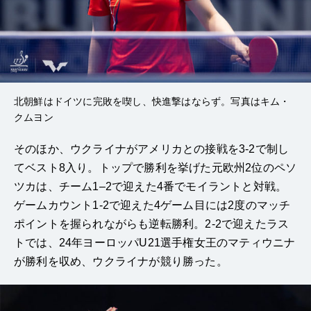
北朝鮮はドイツに完敗を喫し、快進撃はならず。写真はキム・
クムヨン
そのほか、ウクライナがアメリカとの接戦を3-2で制し
てベスト8入り。トップで勝利を挙げた元欧州2位のペソ
ツカは、チーム1–2で迎えた4番でモイラントと対戦。
ゲームカウント1-2で迎えた4ゲーム目には2度のマッチ
ポイントを握られながらも逆転勝利。2-2で迎えたラス
トでは、24年ヨーロッパU21選手権女王のマティウニナ
が勝利を収め、ウクライナが競り勝った。