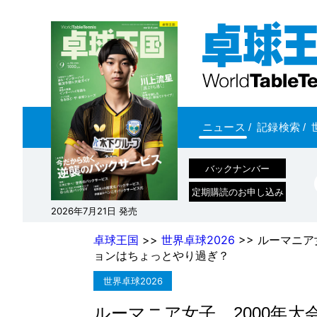
ニュース
/
記録検索
/
バックナンバー
定期購読のお申し込み
2026年7月21日 発売
卓球王国
>>
世界卓球2026
>> ルーマニ
ョンはちょっとやり過ぎ？
世界卓球2026
ルーマニア女子、2000年