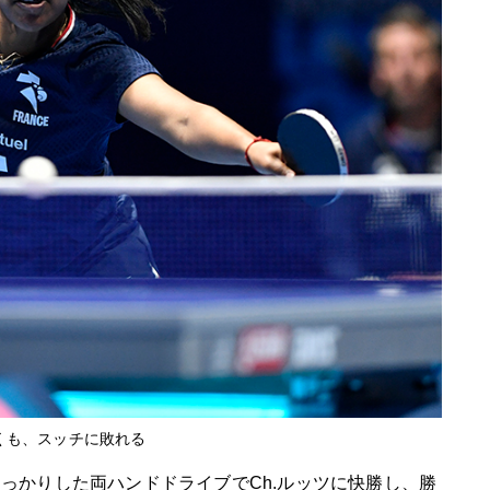
くも、スッチに敗れる
っかりした両ハンドドライブでCh.ルッツに快勝し、勝