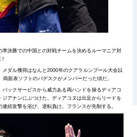
の準決勝での中国との対戦チームを決めるルーマニア対
配！
メダル獲得はなんと2000年のクアラルンプール大会以
や、両面表ソフトのバデスクがメンバーだった頃だ。
、バックサービスから威力ある両ハンドを操るディアコ
・ジアナンにぶつけた。ディアコヌは出足からリードを
の連続攻撃を浴び、逆転負け。フランスが先制する。