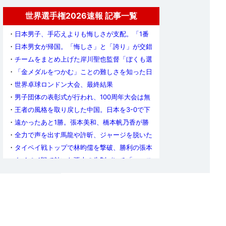
世界選手権2026速報 記事一覧
・
日本男子、手応えよりも悔しさが支配。「1番
で勝っていた試合を落とした悔しさのほうが大き
・
日本男女が帰国。「悔しさ」と「誇り」が交錯
い」（張本）
する中で「おつかれさま」
・
チームをまとめ上げた岸川聖也監督「ぼくも選
手も本気で金メダルを取りたいと思っていた」
・
「金メダルをつかむ」ことの難しさを知った日
本男子。張本「2年後にリベンジすることを忘れ
・
世界卓球ロンドン大会、最終結果
ない」
・
男子団体の表彰式が行われ、100周年大会は無
事に閉幕！
・
王者の風格を取り戻した中国。日本を3-0で下
して通算24度目の世界王座に輝く
・
遠かったあと1勝。張本美和、橋本帆乃香が勝
利も日本女子は中国に敗れ6大会連続の準優勝
・
全力で声を出す馬龍や許昕、ジャージを脱いた
王皓監督。総力戦の中国が見せた底力
・
タイペイ戦トップで林昀儒を撃破、勝利の張本
「絶対金メダルを掴んで離さない」
・
タイペイ戦で効いた張本の先制パンチ「エース
対決で勝てて、良いスタートが切れた」岸川監督
・
日本男子の決勝の相手は中国に決定！フランス
との世紀の一戦を制した王国が12連覇に挑む
・
日本男子、チャイニーズタイペイを圧倒。4大
会ぶりの決勝へ!!
・
ルーマニアの奮闘も及ばず。中国女子、オール
3ｰ0での勝利で決勝進出！
・
「正直、決勝のことで頭がいっぱい」いざ悲願
の金メダルへ、日本女子ドイツ戦後のコメント
・
ドイツにリベンジ許さず。日本女子が3-0勝利