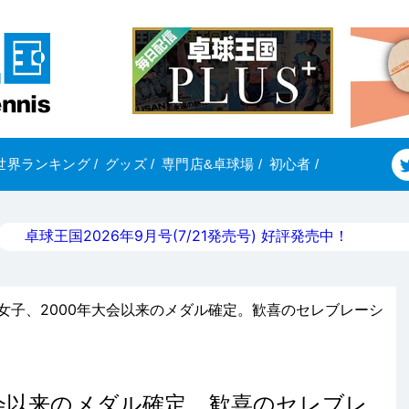
世界ランキング
/
グッズ
/
専門店&卓球場
/
初心者
/
卓球王国2026年9月号(7/21発売号) 好評発売中！
ア女子、2000年大会以来のメダル確定。歓喜のセレブレーシ
大会以来のメダル確定。歓喜のセレブレ