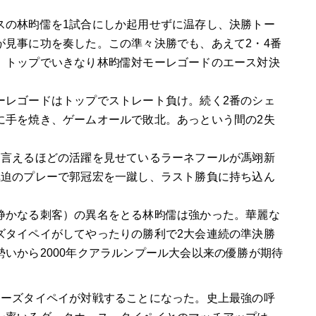
スの林昀儒を1試合にしか起用せずに温存し、決勝トー
が見事に功を奏した。この準々決勝でも、あえて2・4番
、トップでいきなり林昀儒対モーレゴードのエース対決
ーレゴードはトップでストレート負け。続く2番のシェ
に手を焼き、ゲームオールで敗北。あっという間の2失
も言えるほどの活躍を見せているラーネフールが馮翊新
気迫のプレーで郭冠宏を一蹴し、ラスト勝負に持ち込ん
静かなる刺客）の異名をとる林昀儒は強かった。華麗な
ズタイペイがしてやったりの勝利で2大会連続の準決勝
いから2000年クアラルンプール大会以来の優勝が期待
ニーズタイペイが対戦することになった。史上最強の呼