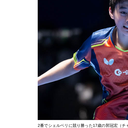
2番でシェルベリに競り勝った17歳の郭冠宏（チ