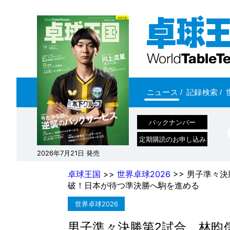
ニュース
/
記録検索
/
バックナンバー
定期購読のお申し込み
2026年7月21日 発売
卓球王国
>>
世界卓球2026
>> 男子準々
破！日本が待つ準決勝へ駒を進める
世界卓球2026
男子準々決勝第2試合、林昀