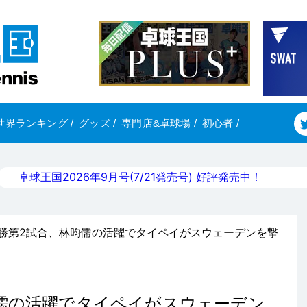
世界ランキング
/
グッズ
/
専門店&卓球場
/
初心者
/
卓球王国2026年9月号(7/21発売号) 好評発売中！
決勝第2試合、林昀儒の活躍でタイペイがスウェーデンを撃
儒の活躍でタイペイがスウェーデン