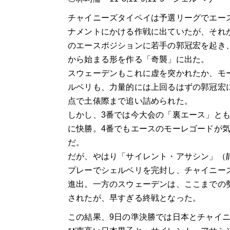
チャイニーズタイペイは予選リーグでエー
ナメントにかける作戦に出ていたが、それ
のエースポジションに若手の郭冠宏を起き
から始まる形を作る「奇襲」に出た。
スウェーデンもこれに虚を突かれたか、モ
ルベリも、力量的には上回るはずの郭冠宏
点で土俵際まで追い詰められた。
しかし、3番では今大会の「裏エース」と
に快勝。4番でもエースのモーレゴードが
だ。
だが、やはり「サイレント・アサシン」（
プレーでシェルベリを完封し、チャイニー
進出。一方のスウェーデンは、ここまでの勢
されたが、早すぎる終戦となった。
この結果、9日の準決勝では日本とチャイ