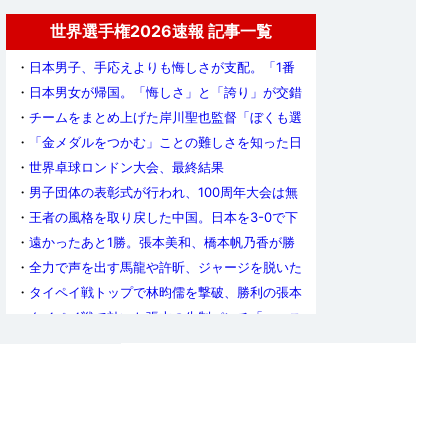
世界選手権2026速報 記事一覧
・
日本男子、手応えよりも悔しさが支配。「1番
で勝っていた試合を落とした悔しさのほうが大き
・
日本男女が帰国。「悔しさ」と「誇り」が交錯
い」（張本）
する中で「おつかれさま」
・
チームをまとめ上げた岸川聖也監督「ぼくも選
手も本気で金メダルを取りたいと思っていた」
・
「金メダルをつかむ」ことの難しさを知った日
本男子。張本「2年後にリベンジすることを忘れ
・
世界卓球ロンドン大会、最終結果
ない」
・
男子団体の表彰式が行われ、100周年大会は無
事に閉幕！
・
王者の風格を取り戻した中国。日本を3-0で下
して通算24度目の世界王座に輝く
・
遠かったあと1勝。張本美和、橋本帆乃香が勝
利も日本女子は中国に敗れ6大会連続の準優勝
・
全力で声を出す馬龍や許昕、ジャージを脱いた
王皓監督。総力戦の中国が見せた底力
・
タイペイ戦トップで林昀儒を撃破、勝利の張本
「絶対金メダルを掴んで離さない」
・
タイペイ戦で効いた張本の先制パンチ「エース
対決で勝てて、良いスタートが切れた」岸川監督
・
日本男子の決勝の相手は中国に決定！フランス
との世紀の一戦を制した王国が12連覇に挑む
・
日本男子、チャイニーズタイペイを圧倒。4大
会ぶりの決勝へ!!
・
ルーマニアの奮闘も及ばず。中国女子、オール
3ｰ0での勝利で決勝進出！
・
「正直、決勝のことで頭がいっぱい」いざ悲願
の金メダルへ、日本女子ドイツ戦後のコメント
・
ドイツにリベンジ許さず。日本女子が3-0勝利