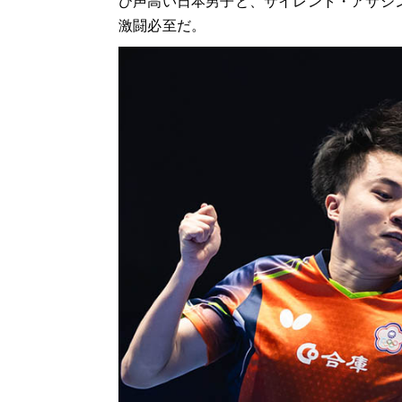
び声高い日本男子と、サイレント・アサシ
激闘必至だ。