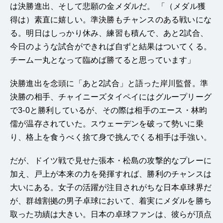
は決勝進出、そして悲願の金メダルだ。 「（メダル獲
得は）素直に嬉しい。準決勝もチャンスのある戦いにな
る。明日はしっかり休み、練習も積んで、あと2試合、
今日のような試合ができれば自ずと結果はついてくる。
チーム一丸となって臨めば勝てると思っています」
決勝進出を念頭に「あと2試合」と語った岸川監督。準
決勝の相手、チャイニーズタイペイにはグループリーグ
で3-0と勝利しているが、その際は相手のエース・林昀
儒が温存されていた。スウェーデンを破って勢いに乗
り、格上を食うべく捨て身で挑んでくる相手は手強い。
だが、ドイツ戦で見せた張本・松島の攻撃的なプレーに
加え、戸上が本来の力を発揮すれば、勝利のチャンスは
大いにある。女子の活躍が注目されがちな日本卓球界だ
が、群雄割拠の男子卓球において、着実にメダルを勝ち
取った功績は大きい。日本の卓球ファンは、彼らが頂点