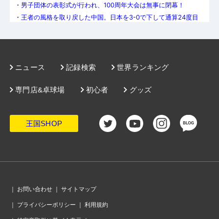
・
男子団体の表彰式が行われ、100周年大会は無事に閉幕！
・
王者の風格を取り戻した中国。日本を3-0で下して通算24度目
の世界王座に輝く
・
遠かったあと1勝。張本美和、橋本帆乃香が勝利も日本女子は中
国に敗れ6大会連続の準優勝
・
全力で声を出す馬龍や許昕、ジャージを脱いた王皓監督。総力
戦の中国が見せた底力
・
タイペイ戦トップで林昀儒を撃破、勝利の張本「絶対金メダル
を掴んで離さない」
・
タイペイ戦で効いた張本の先制パンチ「エース対決で勝てて、
ニュース
記録検索
世界ランキング
良いスタートが切れた」岸川監督
・
日本男子の決勝の相手は中国に決定！フランスとの世紀の一戦
を制した王国が12連覇に挑む
専門店&卓球場
初心者
グッズ
・
日本男子、チャイニーズタイペイを圧倒。4大会ぶりの決勝へ!!
・
ルーマニアの奮闘も及ばず。中国女子、オール3ｰ0での勝利で決
勝進出！
・
「正直、決勝のことで頭がいっぱい」いざ悲願の金メダルへ、
日本女子ドイツ戦後のコメント
王国SHOP
・
ドイツにリベンジ許さず。日本女子が3-0勝利で6大会連続の決
勝進出
・
日本選手が絶対やらないパフォーマンス。ルーマニア、26年ぶ
りの歓喜の瞬間「ヒョイ」と5人
・
男女決勝トーナメント表、準々決勝が終了し表彰台にあがる男
女4チームが決定！
・
トレビアン、フラビアン！ 18歳のコトンがカルデラノをKO、フ
ランスが2大会連続で準決勝へ
・
ルーマニア女子、2000年大会以来のメダル確定。歓喜のセレブ
レーションはちょっとやり過ぎ？
・
ちょっと気になる赤いケース。ドーハ大会の王楚欽ラケット破
｜
お問い合わせ
｜
サイトマップ
損事件を受けて導入
・
中国男子、復活の兆し。準々決勝で韓国との大一番に完勝し、
｜
プライバシーポリシー
｜
利用規約
連覇継続へ一歩前進
・
「ドイツ戦は想像以上に苦しい試合になると思って準備した