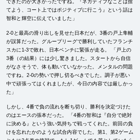
できたのが大きかったですね。『ネガティブなことは捨
てよう、コート上ではポジティブに行こう』という話は
智和と輝空に伝えていました」
2-0と最高の滑り出しを見せた日本だが、3番の戸上隼輔
が誤算だった。グループリーグで勝利していたフランチ
スカに1-3で敗れ、日本ベンチに緊張が走る。 「戸上の
3番（の結果）には少し驚きました。スタートから自信
がなさそうで、体も動いていなかった。メンタルの問題
ですね。2-0の勢いで押し切るべきでした。調子が悪い
中で頑張ってはくれましたが、今日の内容では厳しかっ
た」
しかし、4番で負の流れを断ち切り、勝利を決定づけた
のはエースの張本だった。 「4番の智和は『自分で絶対
に決める』という強い気持ちで戦ってくれた。前回の負
けを忘れたかのような試合内容でした。第1、第2ゲーム