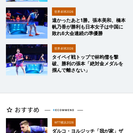
世界卓球2026
遠かったあと1勝。張本美和、橋本
帆乃香が勝利も日本女子は中国に
敗れ6大会連続の準優勝
世界卓球2026
タイペイ戦トップで林昀儒を撃
破、勝利の張本「絶対金メダルを
掴んで離さない」
WTT横浜2026
ダルコ・ヨルジッチ「我が家」ザ