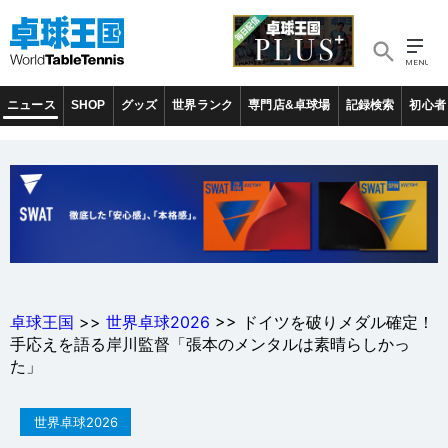
ニュース
SHOP
グッズ
世界ランク
専門店&卓球場
記録検索
初心者
卓球王国
>>
世界卓球2026
>> ドイツを破りメダル確定！
手応えを語る岸川監督「張本のメンタルは素晴らしかっ
た」
世界卓球2026