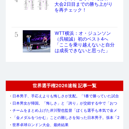
大会2日目までの勝ち上がり
を再チェック！
5
WTT横浜：オ・ジュンソン
（呉晙誠）初のベスト4へ
「ここを乗り越えないと自分
は成長できないと思った」
世界選手権2026速報 記事一覧
・
日本男子、手応えよりも悔しさが支配。「1番で勝っていた試合
を落とした悔しさのほうが大きい」（張本）
・
日本男女が帰国。「悔しさ」と「誇り」が交錯する中で「おつ
かれさま」
・
チームをまとめ上げた岸川聖也監督「ぼくも選手も本気で金メ
ダルを取りたいと思っていた」
・
「金メダルをつかむ」ことの難しさを知った日本男子。張本「2
年後にリベンジすることを忘れない」
・
世界卓球ロンドン大会、最終結果