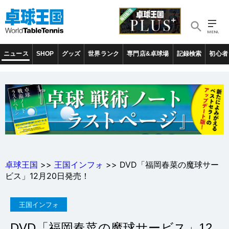
ニュース
SHOP
グッズ
世界ランク
専門店&卓球場
記録検索
初心者
卓球王国
>>
王国インフォ
>> DVD「福岡春菜の魔球サー
ビス」12月20日発売！
王国インフォ
DVD「福岡春菜の魔球サービス」12