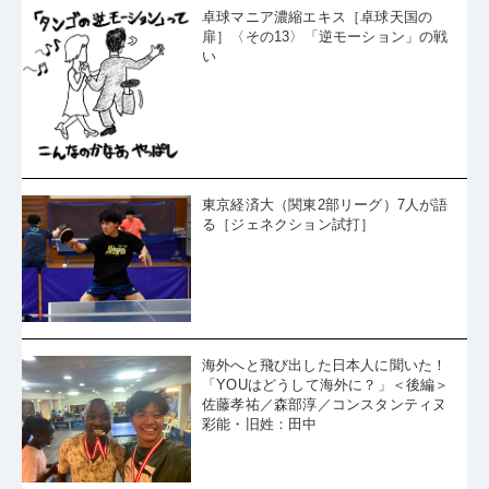
卓球マニア濃縮エキス［卓球天国の
扉］〈その13〉「逆モーション」の戦
い
東京経済大（関東2部リーグ）7人が語
る［ジェネクション試打］
海外へと飛び出した日本人に聞いた！
「YOUはどうして海外に？」＜後編＞
佐藤孝祐／森部淳／コンスタンティヌ
彩能・旧姓：田中