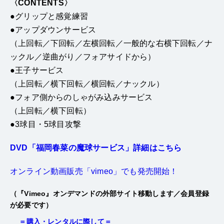
〈CONTENTS〉
●グリップと感覚練習
●アップダウンサービス
（上回転／下回転／左横回転／一般的な右横下回転／ナ
ックル／逆曲がり／フォアサイドから）
●王子サービス
（上回転／横下回転／横回転／ナックル）
●フォア側からのしゃがみ込みサービス
（上回転／横下回転）
●3球目・5球目攻撃
DVD「福岡春菜の魔球サービス」詳細はこちら
オンライン動画販売「vimeo」でも発売開始！
（『Vimeo』オンデマンドの外部サイト移動します／会員登録
が必要です）
＝購入・レンタルに際して＝