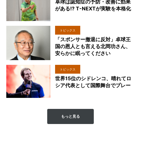
卓球は認知症の予防・改善に効果
がある!? T-NEXTが実験を本格化
トピックス
「スポンサー撤退に反対」卓球王
国の恩人とも言える北岡功さん、
安らかに眠ってください
トピックス
世界15位のシドレンコ、晴れてロ
シア代表として国際舞台でプレー
もっと見る