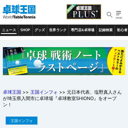
ニュース
SHOP
グッズ
世界ランク
専門店&卓球場
記録検索
初心者
卓球王国
>>
王国インフォ
>> 元日本代表、塩野真人さん
が埼玉県入間市に卓球場『卓球教室SHIONO』をオープ
ン！
王国インフォ