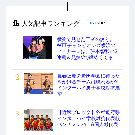
1
横浜で見せた王者の誇り。
WTTチャンピオンズ横浜の
フィナーレは、張本智和の2
連覇＆兄妹Vで締めくくる
2
夏春連覇の野田学園に待った
をかけるチームは現れるか?
インターハイ男子学校対抗展
望
3
【近畿ブロック】各都道府県
インターハイ学校対抗代表校
ベンチメンバー&個人戦代表