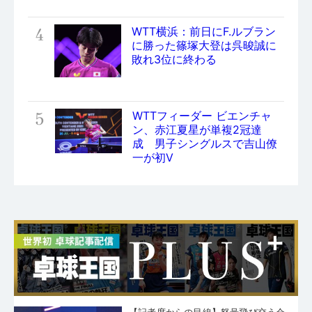
4
WTT横浜：前日にF.ルブラン
に勝った篠塚大登は呉晙誠に
敗れ3位に終わる
5
WTTフィーダー ビエンチャ
ン、赤江夏星が単複2冠達
成 男子シングルスで吉山僚
一が初V