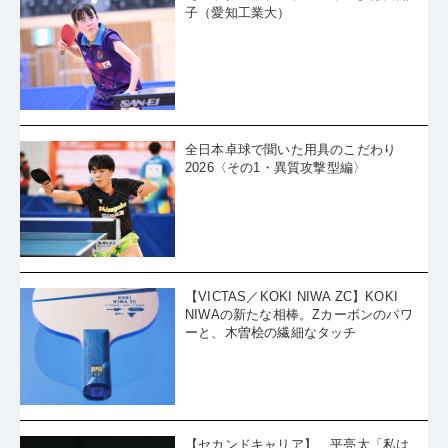
子（愛知工業大）
全日本卓球で聞いた用具のこだわり
2026〈その1・異質攻撃型編〉
【VICTAS／KOKI NIWA ZC】KOKI
NIWAの新たな相棒。Zカーボンのパワ
ーと、木曽桧の繊細なタッチ
【セカンドキャリア】 平亮太「私は