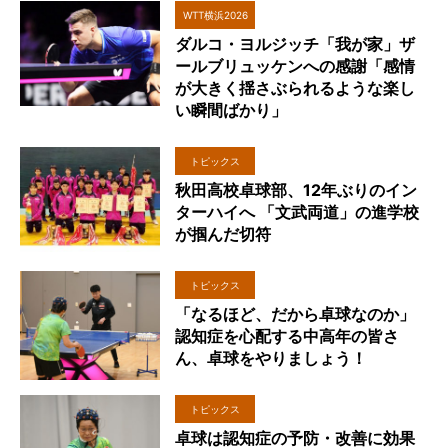
WTT横浜2026
ダルコ・ヨルジッチ「我が家」ザ
ールブリュッケンへの感謝「感情
が大きく揺さぶられるような楽し
い瞬間ばかり」
トピックス
秋田高校卓球部、12年ぶりのイン
ターハイへ 「文武両道」の進学校
が掴んだ切符
トピックス
「なるほど、だから卓球なのか」
認知症を心配する中高年の皆さ
ん、卓球をやりましょう！
トピックス
卓球は認知症の予防・改善に効果