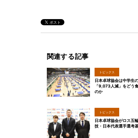
関連する記事
トピックス
日本卓球協会は中学生
「9,073人減」をどう
のか
トピックス
日本卓球協会がロス五
技・日本代表選手選考