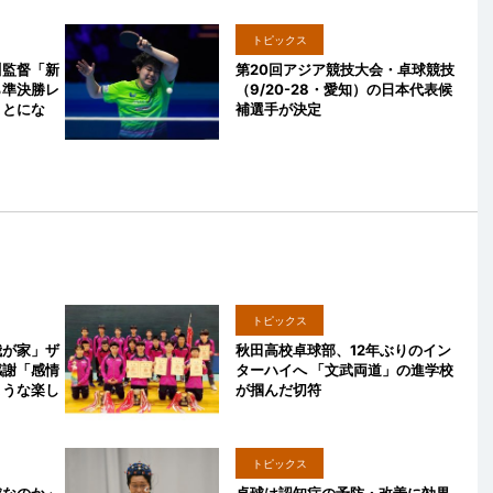
トピックス
川監督「新
第20回アジア競技大会・卓球競技
ら準決勝レ
（9/20-28・愛知）の日本代表候
ことにな
補選手が決定
トピックス
我が家」ザ
秋田高校卓球部、12年ぶりのイン
感謝「感情
ターハイへ 「文武両道」の進学校
ような楽し
が掴んだ切符
トピックス