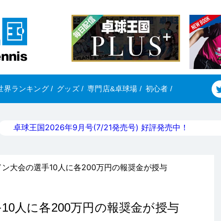
世界ランキング
/
グッズ
/
専門店&卓球場
/
初心者
/
卓球王国2026年9月号(7/21発売号) 好評発売中！
ドン大会の選手10人に各200万円の報奨金が授与
10人に各200万円の報奨金が授与