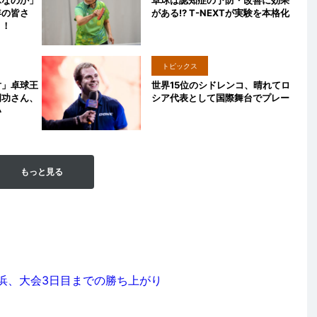
球なのか」
卓球は認知症の予防・改善に効果
年の皆さ
がある!? T-NEXTが実験を本格化
う！
トピックス
対」卓球王
世界15位のシドレンコ、晴れてロ
岡功さん、
シア代表として国際舞台でプレー
い
もっと見る
浜、大会3日目までの勝ち上がり