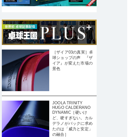
［ザイア03の真実］卓
球ショップの声 『ザ
イア』が変えた市場の
景色
JOOLA TRINITY
HUGO CALDERANO
DYNAMIC［硬いけ
ど、硬すぎない。カル
デラノがバックに求め
たのは「威力と安定」
の融合］