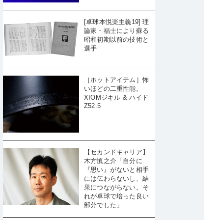
[卓球本悦楽主義19] 理
論家・福士により蘇る
昭和初期以前の技術と
選手
［ホットアイテム］怖
いほどの二重性能。
XIOMジキル & ハイド
Z52.5
【セカンドキャリア】
木方慎之介「自分に
『思い』がないと相手
には伝わらないし、結
果につながらない。そ
れが卓球で培った良い
部分でした」