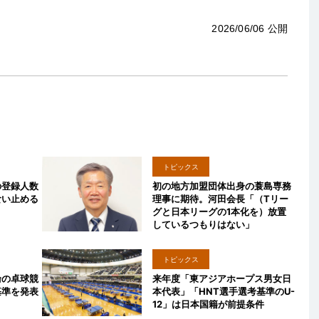
2026/06/06 公開
トピックス
の登録人数
初の地方加盟団体出身の蓑島専務
食い止める
理事に期待。河田会長「（Tリー
グと日本リーグの1本化を）放置
しているつもりはない」
トピックス
輪の卓球競
来年度「東アジアホープス男女日
基準を発表
本代表」「HNT選手選考基準のU-
12」は日本国籍が前提条件