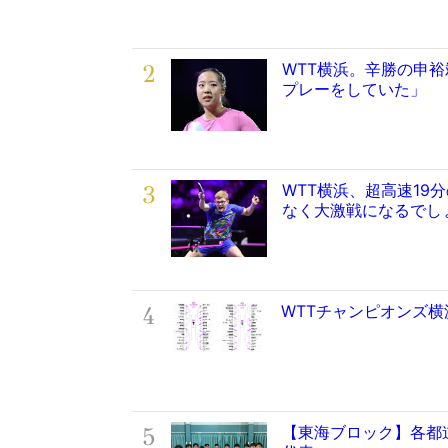
2
WTT横浜。辛勝の申
プレーをしていた」
3
WTT横浜、超高速19
なく大激戦になるでし
4
WTTチャンピオンズ
5
【東海ブロック】各都