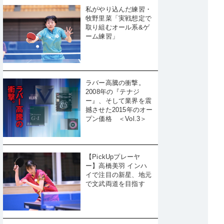
私がやり込んだ練習・
牧野里菜「実戦想定で
取り組むオール系&ゲ
ーム練習」
ラバー高騰の衝撃。
2008年の『テナジ
ー』、そして業界を震
撼させた2015年のオー
プン価格 ＜Vol.3＞
【PickUpプレーヤ
ー】高橋美羽 インハ
イで注目の新星、地元
で文武両道を目指す