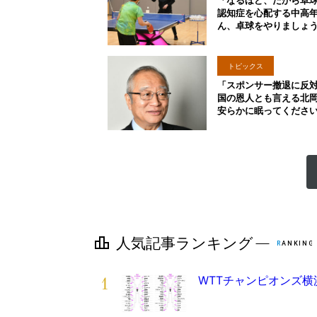
「なるほど、だから卓
認知症を心配する中高
ん、卓球をやりましょ
トピックス
「スポンサー撤退に反
国の恩人とも言える北
安らかに眠ってくださ
1
WTTチャンピオンズ横