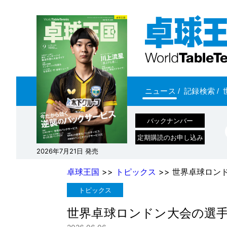
ニュース
/
記録検索
/
バックナンバー
定期購読のお申し込み
2026年7月21日 発売
卓球王国
>>
トピックス
>> 世界卓球ロン
トピックス
世界卓球ロンドン大会の選手