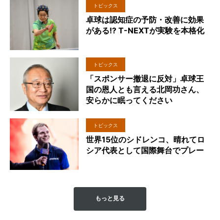
トピックス
卓球は認知症の予防・改善に効果
がある!? T-NEXTが実験を本格化
トピックス
「スポンサー撤退に反対」卓球王
国の恩人とも言える北岡功さん、
安らかに眠ってください
トピックス
世界15位のシドレンコ、晴れてロ
シア代表として国際舞台でプレー
もっと見る