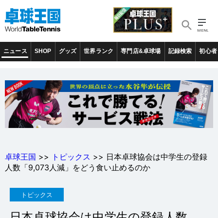
ニュース
SHOP
グッズ
世界ランク
専門店&卓球場
記録検索
初心者
卓球王国
>>
トピックス
>> 日本卓球協会は中学生の登録
人数「9,073人減」をどう食い止めるのか
トピックス
日本卓球協会は中学生の登録人数