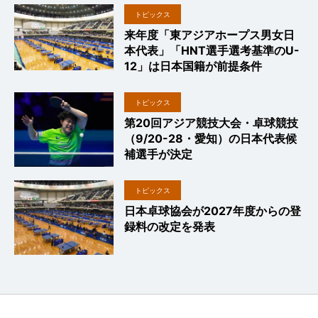
トピックス
来年度「東アジアホープス男女日
本代表」「HNT選手選考基準のU-
12」は日本国籍が前提条件
トピックス
第20回アジア競技大会・卓球競技
（9/20-28・愛知）の日本代表候
補選手が決定
トピックス
日本卓球協会が2027年度からの登
録料の改定を発表