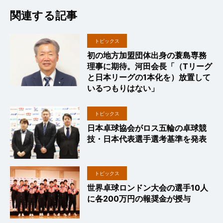
関連する記事
トピックス
初の地方加盟団体出身の蓑島専務
理事に期待。河田会長「（Tリーグ
と日本リーグの1本化を）放置して
いるつもりはない」
トピックス
日本卓球協会がロス五輪の卓球競
技・日本代表選手選考基準を発表
トピックス
世界卓球ロンドン大会の選手10人
に各200万円の報奨金が授与