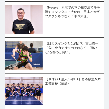
［People］卓球での草の根交流で汗を
流すコジャタエフ大使は、日本とカザ
フスタンをつなぐ「卓球大使」
【脱力スイングとは何か?】吉山僚一
「常に全力で打つのではなく、“遊び
心”を持つと良い」
【卓球部★潜入ルポDX】青森県立八戸
工業高校〈前編〉