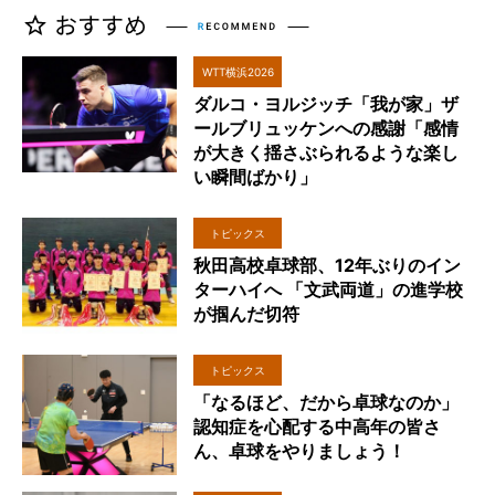
WTT横浜2026
ダルコ・ヨルジッチ「我が家」ザ
ールブリュッケンへの感謝「感情
が大きく揺さぶられるような楽し
い瞬間ばかり」
トピックス
秋田高校卓球部、12年ぶりのイン
ターハイへ 「文武両道」の進学校
が掴んだ切符
トピックス
「なるほど、だから卓球なのか」
認知症を心配する中高年の皆さ
ん、卓球をやりましょう！