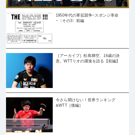
1950年代の軍拡競争~スポンジ革命
~〈その3〉前編
［アーカイブ］松島輝空、16歳の決
意。WTTリオの躍進を語る【前編】
今さら聞けない！世界ランキング
&WTT［後編］