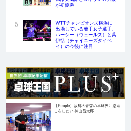
が初優勝
5
WTTチャンピオンズ横浜に
出場している若手女子選手、
ハーシー（ウェールズ）と葉
伊恬（チャイニーズタイペ
イ）の今後に注目
【People】故郷の青森の卓球界に恩返
しをしたい 神山昌太郎