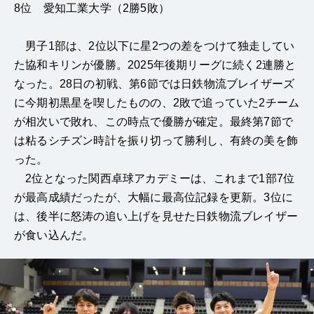
8位 愛知工業大学（2勝5敗）
男子1部は、2位以下に星2つの差をつけて独走してい
た協和キリンが優勝。2025年後期リーグに続く2連勝と
なった。28日の初戦、第6節では日鉄物流ブレイザーズ
に今期初黒星を喫したものの、2敗で追っていた2チーム
が相次いで敗れ、この時点で優勝が確定。最終第7節で
は粘るシチズン時計を振り切って勝利し、有終の美を飾
った。
2位となった関西卓球アカデミーは、これまで1部7位
が最高成績だったが、大幅に最高位記録を更新。3位に
は、後半に怒涛の追い上げを見せた日鉄物流ブレイザー
が食い込んだ。