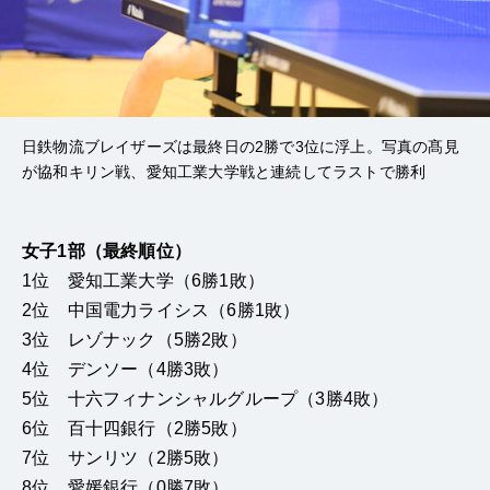
日鉄物流ブレイザーズは最終日の2勝で3位に浮上。写真の髙見
が協和キリン戦、愛知工業大学戦と連続してラストで勝利
女子1部（最終順位）
1位 愛知工業大学（6勝1敗）
2位 中国電力ライシス（6勝1敗）
3位 レゾナック（5勝2敗）
4位 デンソー（4勝3敗）
5位 十六フィナンシャルグループ（3勝4敗）
6位 百十四銀行（2勝5敗）
7位 サンリツ（2勝5敗）
8位 愛媛銀行（0勝7敗）