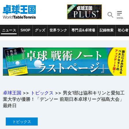
ニュース
SHOP
グッズ
世界ランク
専門店&卓球場
記録検索
初心者
卓球王国
>>
トピックス
>> 男女1部は協和キリンと愛知工
業大学が優勝！「デンソー 前期日本卓球リーグ福島大会」
最終日
トピックス