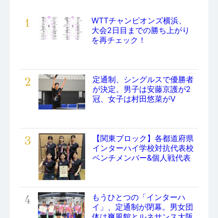
1
WTTチャンピオンズ横浜、
大会2日目までの勝ち上がり
を再チェック！
2
定通制、シングルスで優勝者
が決定。男子は安藤京護が2
冠、女子は村田悠菜がV
3
【関東ブロック】各都道府県
インターハイ学校対抗代表校
ベンチメンバー&個人戦代表
4
もうひとつの「インターハ
イ」、定通制が閉幕。男女団
体は爽風館とルネサンス大阪