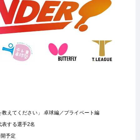
を教えてください」 卓球編／プライベート編
代表する選手
2
名
公開予定