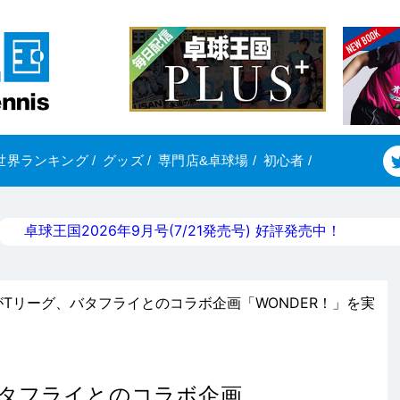
世界ランキング
/
グッズ
/
専門店&卓球場
/
初心者
/
卓球王国2026年9月号(7/21発売号) 好評発売中！
がTリーグ、バタフライとのコラボ企画「WONDER！」を実
バタフライとのコラボ企画