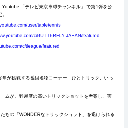
に
Youtube
「テレビ東京卓球チャンネル」 で第
1
弾を公
定。
.youtube.com/user/tabletennis
www.youtube.com/c/BUTTERFLY-JAPAN/featured
utube.com/c/tleague/featured
谷隼が挑戦する番組名物コーナー「ひとトリック、いっ
チームが、難易度の高いトリックショットを考案し、実
ーたちの「
WONDER
なトリックショット」を退けられる