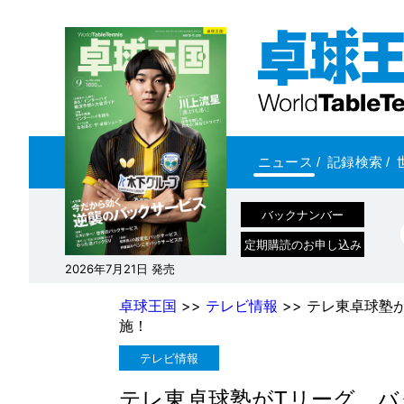
ニュース
/
記録検索
/
バックナンバー
定期購読のお申し込み
2026年7月21日 発売
卓球王国
>>
テレビ情報
>> テレ東卓球塾
施！
テレビ情報
テレ東卓球塾がTリーグ、