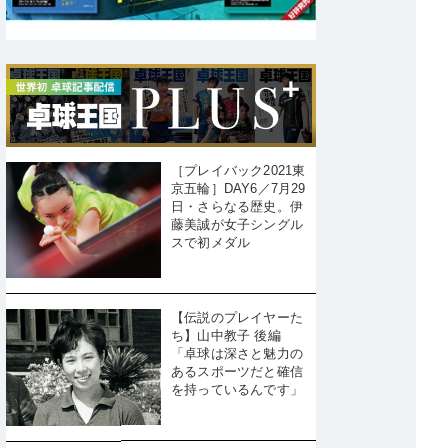
［プレイバック2021東
京五輪］DAY6／7月29
日・さらなる歴史。伊
藤美誠が女子シングル
スで初メダル
【伝説のプレイヤーた
ち】山中教子 後編
「卓球は深さと魅力の
あるスポーツだと確信
を持っているんです」