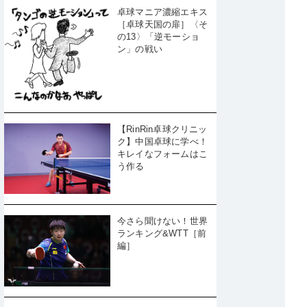
卓球マニア濃縮エキス
［卓球天国の扉］〈そ
の13〉「逆モーショ
ン」の戦い
【RinRin卓球クリニッ
ク】中国卓球に学べ！
キレイなフォームはこ
う作る
今さら聞けない！世界
ランキング&WTT［前
編］