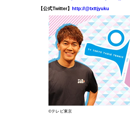
【公式
Twitter
】
http://@txttjyuku
©︎テレビ東京