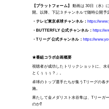
【プラットフォーム】
動画は
30
日（水）
開。以降、下記３チャンネルで随時公開予
・テレビ東京卓球チャンネル：
https://www
・BUTTERFLY
公式チャンネル：
https://
・T
リーグ 公式チャンネル：
https://www.yo
★番組コラボ企画概要
視聴者が成功したトリックショットに、水
とくぅぅぅ？」。
卓球のトップ選手たちが集う
T
リーグの各
施。
果たして金メダリスト水谷隼は、
T
リーガ
のか
⁉️