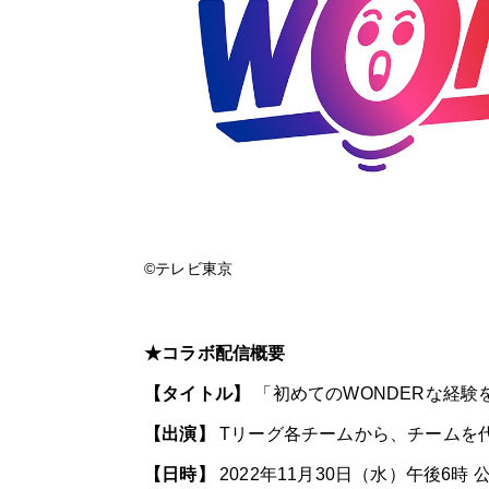
©︎テレビ東京
★コラボ配信概要
【タイトル】
「初めての
WONDER
な経験
【出演】
T
リーグ各チームから、チームを
【日時】
2022
年
11
月
30
日（水）午後6時 