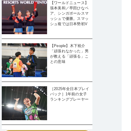
【ワールドニュース】
張本美和／早田ひなペ
ア、シンガポールスマ
ッシュで優勝。スマッ
シュ複では日本勢初V
【People】木下裕介
「頑張れなかった」男
が教える「頑張る」こ
との意味
［2025年全日本プレイ
バック］1年前の女子
ランキングプレーヤー