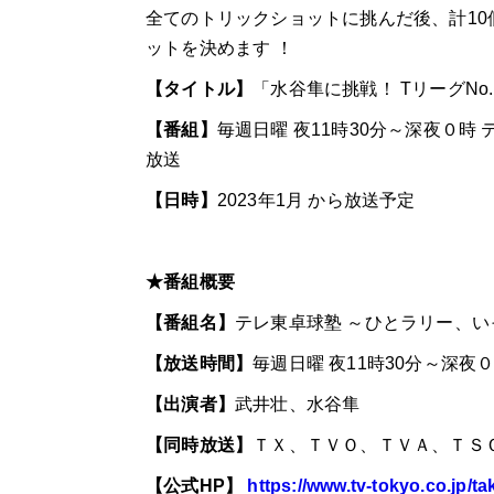
全てのトリックショットに挑んだ後、計
10
ットを決めます ！
【タイトル】
「水谷隼に挑戦！
T
リーグ
No.
【番組】
毎週日曜 夜
11
時
30
分～深夜０時 
放送
【日時】
2023
年
1
月 から放送予定
★番組概要
【番組名】
テレ東卓球塾 ～ひとラリー、
【放送時間】
毎週日曜 夜
11
時
30
分～深夜
【出演者】
武井壮、水谷隼
【同時放送】
ＴＸ、ＴＶＯ、ＴＶＡ、ＴＳ
【公式
HP
】
https://www.tv-tokyo.co.jp/ta