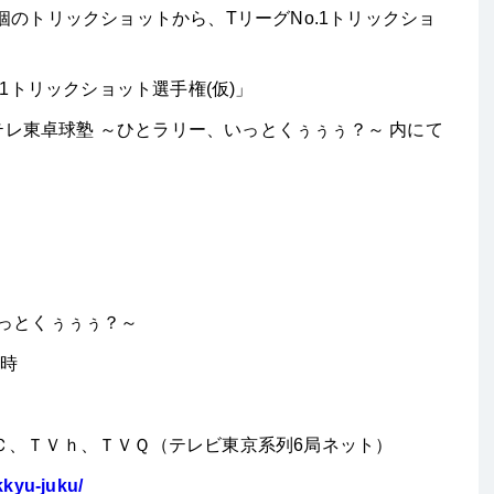
個のトリックショットから、
T
リーグ
No.1
トリックショ
1
トリックショット選手権
(
仮
)
」
テレ東卓球塾 ～ひとラリー、いっとくぅぅぅ？～ 内にて
いっとくぅぅぅ？～
０時
Ｃ、ＴＶｈ、ＴＶＱ（テレビ東京系列
6
局ネット）
kkyu-juku/